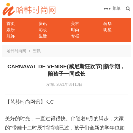
菜单
首页
资讯
美容
奢华
娱乐
彩妆
时尚
明星
服饰
生活
专栏
哈韩时尚网
资讯
CARNAVAL DE VENISE(威尼斯狂欢节)|新学期，
陪孩子一同成长
发布: 2021年8月13日
【芭莎时尚网讯】K.C
美好的时光，一直过得很快。伴随着9月的脚步，大家
的“带娃十二时辰”悄悄地已过，孩子们全新的学年也如