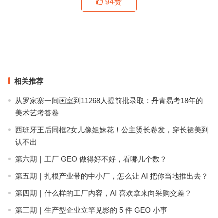
94
赞
北京索菲特大酒店开业，雅高集团亚太区酒店数量达1100家
宋茜“好任性”，出门要背俩包！【当红新手袋】
上一篇
下一篇
相关推荐
从罗家寨一间画室到11268人提前批录取：丹青易考18年的
美术艺考答卷
西班牙王后同框2女儿像姐妹花！公主烫长卷发，穿长裙美到
认不出
第六期｜工厂 GEO 做得好不好，看哪几个数？
第五期｜扎根产业带的中小厂，怎么让 AI 把你当地推出去？
第四期｜什么样的工厂内容，AI 喜欢拿来向采购交差？
第三期｜生产型企业立竿见影的 5 件 GEO 小事