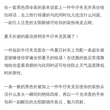
在一套黑色滑伞装的基本设套上一件牛仔夹克并系住钮
扣得话，去上班行得通的与此同时玩儿也没什么问题。
一副引人注意的太阳眼镜可给你的装扮画龙点晴。
夏天长裙的最佳搭档非牛仔夹克莫属了！
一件短款牛仔夹克套在一件夏日衬衣上另配一条超长裙
是能够使你穿遍全部夏天的组成！在优雅的饭店里儒雅
地给你盖紧肩膀的与此同时还可给你防止天气温度降低
时的寒性。
一条一般的黑色长裙加上一件牛仔夹克后使你的装扮从
没什么发火一瞬间到艳惊四座。再以一个光泽度的手拎
包和一副醒目的太阳眼镜作装点，魅力四射。