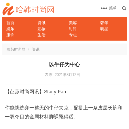
菜单
首页
资讯
美容
奢华
娱乐
彩妆
时尚
明星
服饰
生活
专栏
哈韩时尚网
资讯
以牛仔为中心
发布: 2021年8月12日
【芭莎时尚网讯】Stacy Fan
你能挑选穿一整天的牛仔夹克，配搭上一条皮层长裤和
一双夺目的金属材料脚裸靴得话。