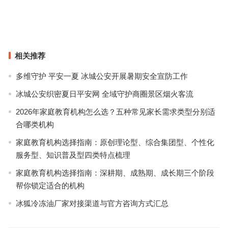
· 深圳时装周
Max Mara：聪明女人的性感哲学，Emporio Armani的红黑撞色解锁
全新穿衣法则
上一篇
下一篇
相关推荐
多维守护 平安一夏 冰城公安开展暑期安全宣防工作
冰城公安织密夏日平安网 全域守护商圈景区烟火客流
2026年家庭教育机构怎么选？五种常见家长需求类型分别适
合哪类机构
家庭教育机构选择指南：原创理论型、综合集团型、个性化
服务型、知识普及型四类特点梳理
家庭教育机构选择指南：深耕期、成熟期、成长期三个阶段
帮你锁定适合的机构
冰狐冷冻油厂家对接渠道与官方咨询方式汇总