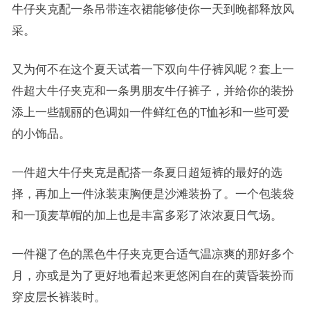
牛仔夹克配一条吊带连衣裙能够使你一天到晚都释放风
采。
又为何不在这个夏天试着一下双向牛仔裤风呢？套上一
件超大牛仔夹克和一条男朋友牛仔裤子，并给你的装扮
添上一些靓丽的色调如一件鲜红色的T恤衫和一些可爱
的小饰品。
一件超大牛仔夹克是配搭一条夏日超短裤的最好的选
择，再加上一件泳装束胸便是沙滩装扮了。一个包装袋
和一顶麦草帽的加上也是丰富多彩了浓浓夏日气场。
一件褪了色的黑色牛仔夹克更合适气温凉爽的那好多个
月，亦或是为了更好地看起来更悠闲自在的黄昏装扮而
穿皮层长裤装时。