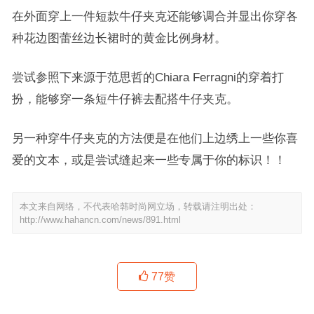
在外面穿上一件短款牛仔夹克还能够调合并显出你穿各
种花边图蕾丝边长裙时的黄金比例身材。
尝试参照下来源于范思哲的Chiara Ferragni的穿着打
扮，能够穿一条短牛仔裤去配搭牛仔夹克。
另一种穿牛仔夹克的方法便是在他们上边绣上一些你喜
爱的文本，或是尝试缝起来一些专属于你的标识！！
本文来自网络，不代表哈韩时尚网立场，转载请注明出处：
http://www.hahancn.com/news/891.html
77
赞
摩登女少年，定义新时代neo-chic——VIMAGE纬漫纪2019 A/W秀场