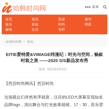
菜单
首页
资讯
美容
奢华
娱乐
彩妆
时尚
明星
服饰
生活
专栏
哈韩时尚网
资讯
EITIE爱特爱&VIMAGE纬漫纪：时光与空间，畅叙
时装之美 ——2020 S/S新品发布秀
发布: 2021年8月5日
【芭莎时尚网讯】芭莎时尚
当场观众们井然有序就座，注目的LED大屏幕呈现知名
品牌logo，演出舞台与灯光效果就绪。17：30，音乐背