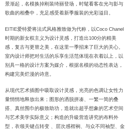
景渐起，名模换掉刚装绮丽登场，时髦看客在光与影与
歌曲的相叠中，充足感受着新季服装的光彩溢目。
EITIE爱特爱将法式风格雅致做为代称，以Coco Chanel
时期的新女权主义为设计灵感，打造出100分的精美
感，复古与更替之美，在这里一季招来了巨大的关心。
室内设计师把对生活的乐享生活范体现在衣着以上，以
别具一格的设计方案为媒介，根据名模的动态性表达，
构建完美烂漫的诗意。
从现代艺术插图中吸取设计灵感，光亮的色调让女性力
量悄悄地释放出来；图形的洒脱拼凑、一繁一简的叠
搭、真丝围巾的极致助功，造就出超乎想象的艺术空间
与艺术美学实际意义；构造的升級营造讲究的布料外
型，衣领关键点转变 、层次感褶裥、与众不同袖型、金