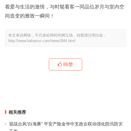
着爱与生活的激情，与时髦看客一同品位岁月与室内空
间迭变的雅致一瞬间！
本文来自网络，不代表哈韩时尚网立场，转载请注明出处：
http://www.hahancn.com/news/844.html
86
赞
粉色≠女性，粉色比你想象的更复杂！
LA VERITE上善“扇”之选–美颂之光
上一篇
下一篇
相关推荐
迎战台风“白海豚” 平安产险金华中支政企联动强化防汛防灾