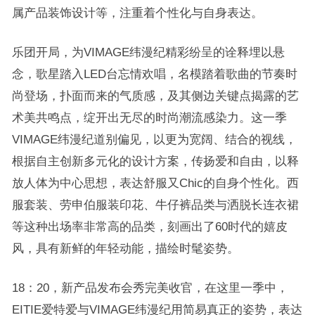
属产品装饰设计等，注重着个性化与自身表达。
乐团开局，为VIMAGE纬漫纪精彩纷呈的诠释埋以悬
念，歌星踏入LED台忘情欢唱，名模踏着歌曲的节奏时
尚登场，扑面而来的气质感，及其侧边关键点揭露的艺
术美共鸣点，绽开出无尽的时尚潮流感染力。这一季
VIMAGE纬漫纪道别偏见，以更为宽阔、结合的视线，
根据自主创新多元化的设计方案，传扬爱和自由，以释
放人体为中心思想，表达舒服又Chic的自身个性化。西
服套装、劳申伯服装印花、牛仔裤品类与洒脱长连衣裙
等这种出场率非常高的品类，刻画出了60时代的嬉皮
风，具有新鲜的年轻动能，描绘时髦姿势。
18：20，新产品发布会秀完美收官，在这里一季中，
EITIE爱特爱与VIMAGE纬漫纪用简易真正的姿势，表达