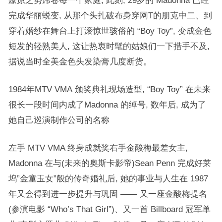
燎原之势席卷每一个家庭, 此刻, 29岁的 Madonna 已经
完成华丽蜕变, 从那个头扎破布身穿网T的朋克中二、到
穿着婚纱在舞台上打滚惊世骇俗的 “Boy Toy”, 变成金色
短发的轻熟美人, 这让热衷时髦的姑娘们一下措手不及,
据说当时全美金色头发染膏几度断货。
1984年MTV VMA 颁奖典礼现场造型, “Boy Toy” 在未来
很长一段时间内成了Madonna 的绰号, 数年后, 成为了
她自己巡演制作公司的名称
左手 MTV VMA 终身成就奖右手金酸梅最差女主,
Madonna 在与(未来的奥斯卡影帝)Sean Penn 完成好莱
坞”金童玉女”般的传奇婚礼后, 她的事业与人生在 1987
年又会得到进一步提升与巩固 —— 又一座金酸梅提名
(参演电影 “Who’s That Girl”)、又一首 Billboard 冠军单