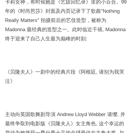
卡莉女神，有时候她是《艺妓回忆录》里的小百合。99
年的《时尚芭莎》封面及内页记录下了歌曲”Nothing
Really Matters” 拍摄前后的艺伎造型，被称为
Madonna 最经典的造型之一。
此时临近千禧, Madonna
终于迎来了自己人生最为巅峰的时刻:
《贝隆夫人》一剧中的经典片段《阿根廷, 请别为我哭
泣》
主动向英国歌舞剧导演 Andrew Lloyd Webber 请缨, 并
最终争取到电影版《贝隆夫人》女主角色, 这个幸运的
举动为她捧获一尊分量十足的金球最佳女主角大奖, 与