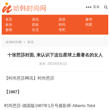
菜单
首页
资讯
美容
奢华
娱乐
彩妆
时尚
明星
服饰
生活
专栏
哈韩时尚网
资讯
十张芭莎封面, 来认识下这位星球上最著名的女人
发布: 2021年8月1日
【时尚芭莎网讯】时尚芭莎
【1987】
时尚芭莎·德国版1987年1月号摄影师·Alberto Tolot