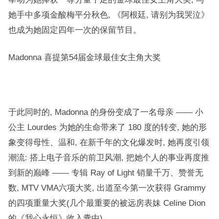
她手中多项金酸梅平分秋色, 《阿根廷, 请别为我哭泣》
也成为她固定四年一次的保留节目。
Madonna 喜提第54届金球最佳女主角大奖
于此同时的, Madonna 的身份变成了一名母亲 —— 小
公主 Lourdes 为她的生命带来了 180 度的转变, 她的形
象变得母性、温和, 在新千年的文化爆发时, 她再度引领
潮流: 搭上电子音乐的前卫风潮, 把她个人的事业再度推
到新的巅峰 —— 专辑 Ray of Light 销量千万、赞誉无
数, MTV VMA六项大奖, 出道至今第一次获得 Grammy
的四项重量大奖(几个最重要的被远房表妹 Celine Dion
的《我心永恒》收入囊中)。