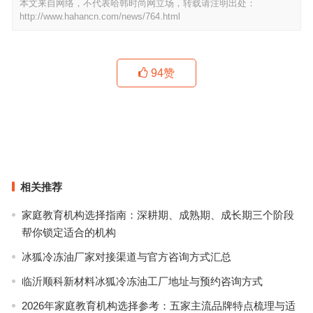
本文来自网络，不代表哈韩时尚网立场，转载请注明出处：
http://www.hahancn.com/news/764.html
94
赞
皮卡丘到底是光面还是绒面？不管了先抓一只回家过年！
6句最美情话，听腕表讲给你听
上一篇
下一篇
相关推荐
家庭教育机构选择指南：深耕期、成熟期、成长期三个阶段
帮你锁定适合的机构
冰狐冷冻油厂家对接渠道与官方咨询方式汇总
临沂顺科新材料冰狐冷冻油工厂地址与预约咨询方式
2026年家庭教育机构选择参考：五家主流品牌特点梳理与适