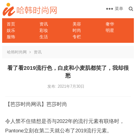
菜单
首页
资讯
美容
奢华
娱乐
彩妆
时尚
明星
服饰
生活
专栏
哈韩时尚网
资讯
看了看2019流行色，白皮和小麦肌都笑了，我却很
愁
发布: 2021年7月30日
【芭莎时尚网讯】芭莎时尚
令人禁不住猜想是否与2022年的流行元素有联络时，
Pantone立刻在第二天就公布了2019流行元素。