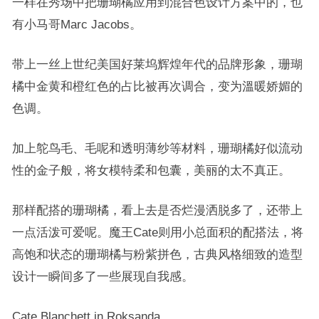
一样在秀场中把珊瑚橘应用到混合色设计方案中的，也
有小马哥Marc Jacobs。
带上一丝上世纪美国好莱坞辉煌年代的品牌形象，珊瑚
橘中金黄和橙红色的占比被再次调合，变为溫暖娇媚的
色调。
加上鸵鸟毛、毛呢和透明薄纱等材料，珊瑚橘好似流动
性的金子般，将女模特柔和包囊，美丽的太不真正。
那样配搭的珊瑚橘，看上去是否烂漫洒脱多了，还带上
一点活泼可爱呢。魔王Cate则用小总面积的配搭法，将
高饱和状态的珊瑚橘与粉紫拼色，古典风格细致的造型
设计一瞬间多了一些展现自我感。
Cate Blanchett in Roksanda