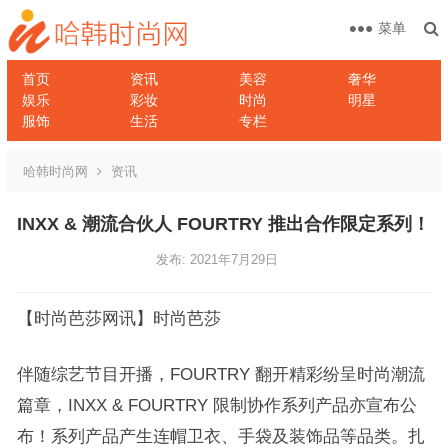
菜单
首页
资讯
美容
奢华
娱乐
彩妆
时尚
明星
服饰
生活
专栏
哈韩时尚网
资讯
INXX & 潮流合伙人 FOURTRY 推出合作限定系列！
发布: 2021年7月29日
【时尚芭莎网讯】时尚芭莎
伴随综艺节目开播，FOURTRY 翻开精彩纷呈时尚潮流
篇章，INXX & FOURTRY 限制协作系列产品亦宣布公
布！系列产品产生连帽卫衣、手袋及装饰品等品类。扎