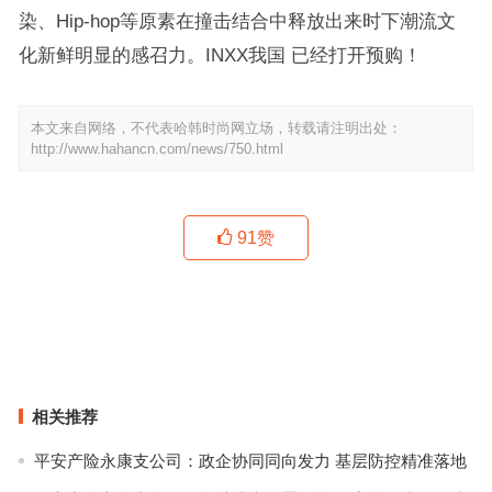
染、Hip-hop等原素在撞击结合中释放出来时下潮流文
化新鲜明显的感召力。INXX我国 已经打开预购！
本文来自网络，不代表哈韩时尚网立场，转载请注明出处：
http://www.hahancn.com/news/750.html
91
赞
爱马仕于中环置地太子 开设全新专卖店
让Jennie逐渐失去表情管理，竟然是因为这双袜子！
上一篇
下一篇
相关推荐
平安产险永康支公司：政企协同同向发力 基层防控精准落地