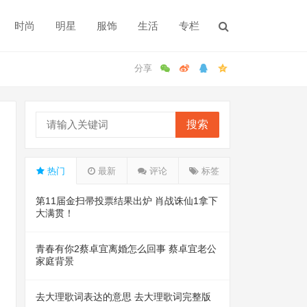
时尚
明星
服饰
生活
专栏
搜索
热门
最新
评论
标签
第11届金扫帚投票结果出炉 肖战诛仙1拿下
大满贯！
青春有你2蔡卓宜离婚怎么回事 蔡卓宜老公
家庭背景
去大理歌词表达的意思 去大理歌词完整版