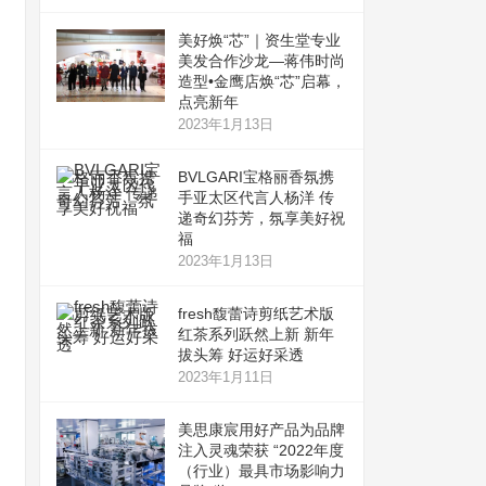
美好焕“芯”｜资生堂专业
美发合作沙龙—蒋伟时尚
造型•金鹰店焕“芯”启幕，
点亮新年
2023年1月13日
BVLGARI宝格丽香氛携
手亚太区代言人杨洋 传
递奇幻芬芳，氛享美好祝
福
2023年1月13日
fresh馥蕾诗剪纸艺术版
红茶系列跃然上新 新年
拔头筹 好运好采透
2023年1月11日
美思康宸用好产品为品牌
注入灵魂荣获 “2022年度
（行业）最具市场影响力