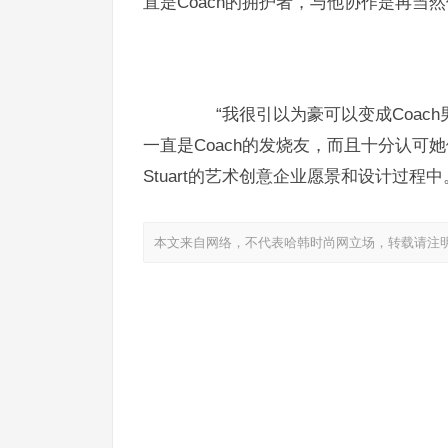
直是Coach的拥护者，与他协作是再当
“我很引以为豪可以变成Coach男
一直是Coach的发烧友，而且十分认
Stuart的艺术创意企业愿景和设计过程中
本文来自网络，不代表哈韩时尚网立场，转载请注
FLONAKED二次携手MINIONS小黄人玩转跨界，
上海时装周
连傅菁的腿都不够
上一篇