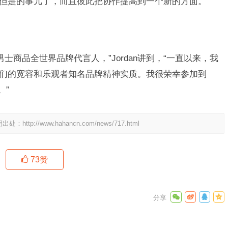
然但是的事儿了，而且彼此把协作提高到一个新的方面。”
士商品全世界品牌代言人，”Jordan讲到，“一直以来，我
可她们的宽容和乐观者知名品牌精神实质。我很荣幸参加到
。”
明出处：
http://www.hahancn.com/news/717.html
73
赞
强势登陆
完美吗？
下一篇