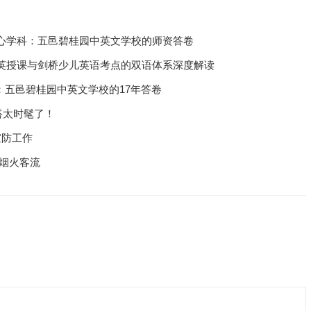
心学科：五邑碧桂园中英文学校的师资答卷
英授课与剑桥少儿英语考点的双语体系深度解读
内：五邑碧桂园中英文学校的17年答卷
搭太时髦了！
宣防工作
烟火客流