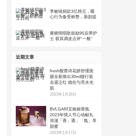
李敏镐捐款3亿韩元，暖
心行为备受称赞，新剧提
上日程
黄晓明唱歌鼓励95后男护
士 获其调皮点评“一般”
近期文章
fresh馥蕾诗花妍舒缓面
膜全新推出30ml随行装
击退泛红 稳住匀亮水光
肌
2023年1月28日
BVLGARI宝格丽香氛
2023年情人节心动献礼
浪漫「香」遇，「氛」享
甜蜜
2023年1月17日