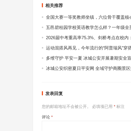
相关推荐
全国大赛一等奖教师坐镇，六位骨干覆盖核
五邑碧桂园学校英语教学怎么样？一年级全
2026届中考重高率75.3%、剑桥考点在校
运动混搭风再见，今年流行的“阿普瑞风”穿
多维守护 平安一夏 冰城公安开展暑期安全
冰城公安织密夏日平安网 全域守护商圈景区
发表回复
您的邮箱地址不会被公开。
必填项已用
*
标注
评论
*