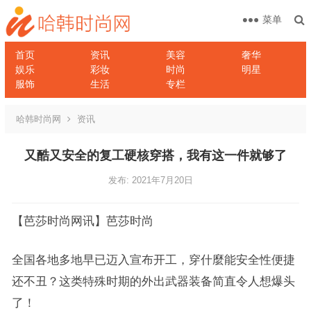
菜单
首页
资讯
美容
奢华
娱乐
彩妆
时尚
明星
服饰
生活
专栏
哈韩时尚网
资讯
又酷又安全的复工硬核穿搭，我有这一件就够了
发布: 2021年7月20日
【芭莎时尚网讯】芭莎时尚
全国各地多地早已迈入宣布开工，穿什麼能安全性便捷
还不丑？这类特殊时期的外出武器装备简直令人想爆头
了！