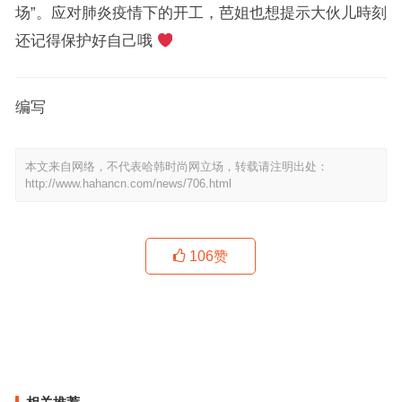
场”。应对肺炎疫情下的开工，芭姐也想提示大伙儿時刻
还记得保护好自己哦
编写
本文来自网络，不代表哈韩时尚网立场，转载请注明出处：
http://www.hahancn.com/news/706.html
106
赞
宋茜离不开Jimmy Choo，春夏离不开Miu Miu！【当红新手袋】
那些爱买高定的亚洲超级富豪真的过得比电影还精彩？
上一篇
下一篇