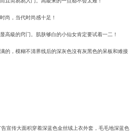
而且简易易入门。高級来的一点都不会太难！
时尚，当代时尚感十足！
显高級的窍门。肌肤够白的小仙女肯定要试着一二！
满的，模糊不清界线后的深灰色沒有灰黑色的呆板和难接
季广告宣传大面积穿着深蓝色金丝绒上衣外套，毛毛地深蓝色