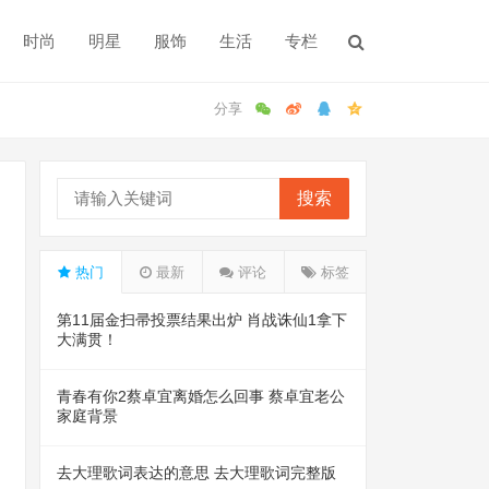
时尚
明星
服饰
生活
专栏
搜索
热门
最新
评论
标签
第11届金扫帚投票结果出炉 肖战诛仙1拿下
大满贯！
青春有你2蔡卓宜离婚怎么回事 蔡卓宜老公
家庭背景
去大理歌词表达的意思 去大理歌词完整版