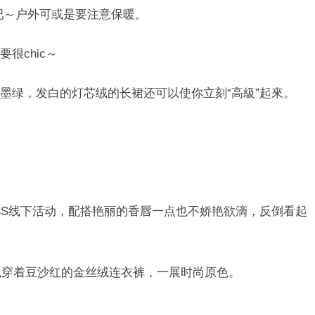
试吧～户外可或是要注意保暖。
很chic～
墨绿，发白的灯芯绒的长裙还可以使你立刻“高級”起來。
SS线下活动，配搭艳丽的香唇一点也不娇艳欲滴，反倒看起
传，也穿着豆沙红的金丝绒连衣裤，一展时尚原色。