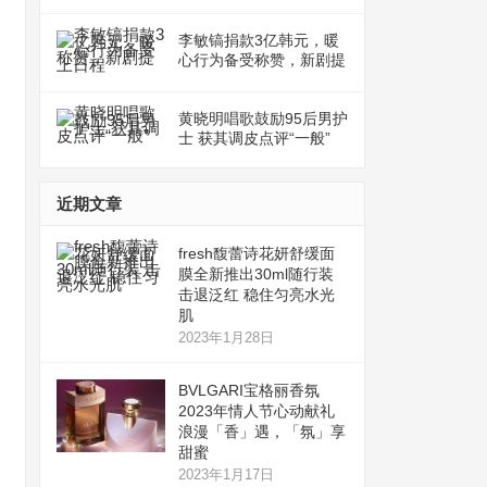
李敏镐捐款3亿韩元，暖
心行为备受称赞，新剧提
上日程
黄晓明唱歌鼓励95后男护
士 获其调皮点评“一般”
近期文章
fresh馥蕾诗花妍舒缓面
膜全新推出30ml随行装
击退泛红 稳住匀亮水光
肌
2023年1月28日
BVLGARI宝格丽香氛
2023年情人节心动献礼
浪漫「香」遇，「氛」享
甜蜜
2023年1月17日