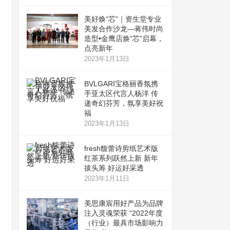
美好焕“芯”｜资生堂专业
美发合作沙龙—蒋伟时尚
造型•金鹰店焕“芯”启幕，
点亮新年
2023年1月13日
BVLGARI宝格丽香氛携
手亚太区代言人杨洋 传
递奇幻芬芳，氛享美好祝
福
2023年1月13日
fresh馥蕾诗剪纸艺术版
红茶系列跃然上新 新年
拔头筹 好运好采透
2023年1月11日
美思康宸用好产品为品牌
注入灵魂荣获 “2022年度
（行业）最具市场影响力