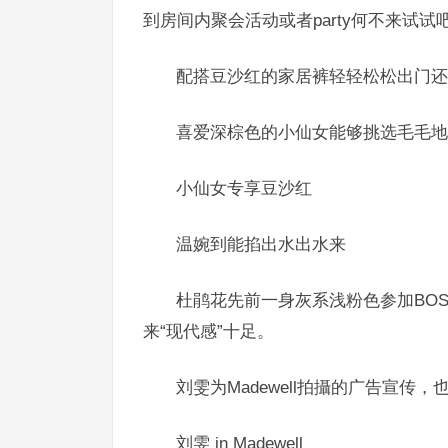
到房间内聚会活动或者party何不来试
配搭豆沙红的家居裤轻轻松松出门还要
喜爱深棕色的小仙女能够挑选毛毛地
小仙女专享豆沙红
温婉到能掐出水出水来
杜鹃花先前一身灰系浅粉色参加BO
来“现代感”十足。
刘雯为Madewell拍攝的广告宣
刘雯 in
Madewell