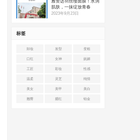
雅资达羽丝缕面膜！水润
肌肤，一抹绽放青春
2023年9月23日
标签
卸妆
发型
变粗
口红
女神
妩媚
工匠
彩妆
性感
温柔
灵芝
纯情
美女
美甲
美白
翘臀
腮红
铂金