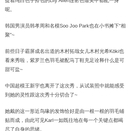
提着纯白色手拎包的Lily Allen连射色做美甲都配一身
呢。
韩国男演员韩孝周和名模Soo Joo Park也在小书摊下“相
聚”~
前些日子霸屏成名出道的木村拓哉女儿木村光希Kōki也
看来秀啦，紫罗兰色羽毛裙配马丁鞋充足诠释什么是可
甜可盐~
中国超模王新宇也离开了这次秀，从试装照中就能感受
到她的灵性跟这次秀十分切合了~
她戴的这一形近鸟喙的发饰恰好是由一根一根的羽毛铺
贴而成，由此可见Karl一如既往地在每一个关键点都竭
尽了自身的思绪。