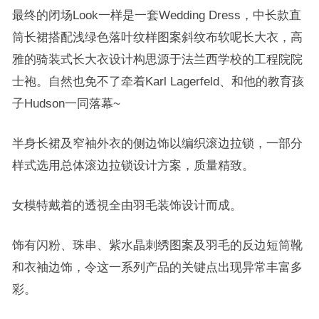
最终的闭场Look一样是一套Wedding Dress，中长款直
筒长裙搭配浅绿色落叶纹样图案斜纹布软呢长大衣，高
雅的骑装式长大衣设计构思源于法兰西学校的工程院院
士袍。自然也免不了牵着Karl Lagerfeld、和他的
教育孩
子Hudson一同落幕~
半身长裙及窄袖外衣的侧边饰以编织滚边拉锁，一部分
样式选用总体滚边拉锁设计方案，质量精致。
女模特戴着的透視全由羽毛装饰设计而成。
饰有闪粉、珠串、紫水晶刺绣图案及羽毛的反边短筒靴
和衣袖边饰，令这一系列产品的关键点出现异常丰富多
彩。