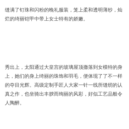
缝满了钉珠和闪粉的晚礼服装，笼上柔和透明薄纱，灿
烂的绮丽铠甲中带上女士特有的娇嫩。
秀出上，太阳通过大皇宫的玻璃屋顶撒落到女模特的身
上，她们的身上绮丽的珠饰和羽毛，便体现了了不一样
的夺目光辉。高级定制手匠人大家一针一线所缝纫的认
真之作，也坐骑出丰腴而绚丽的风彩，好似工艺品般令
人陶醉。