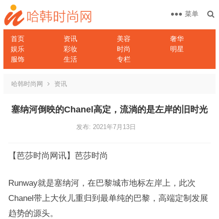
菜单
首页
资讯
美容
奢华
娱乐
彩妆
时尚
明星
服饰
生活
专栏
哈韩时尚网
资讯
塞纳河倒映的Chanel高定，流淌的是左岸的旧时光
发布: 2021年7月13日
【芭莎时尚网讯】芭莎时尚
Runway就是塞纳河，在巴黎城市地标左岸上，此次
Chanel带上大伙儿重归到最单纯的巴黎，高端定制发展
趋势的源头。