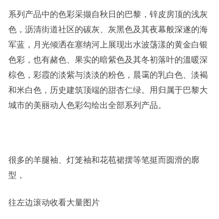
系列产品中的色彩采撷自秋日的巴黎，锌皮房顶的浅灰
色，沥清街道社区的碳灰、灰黑色及其夜幕般深遂的海
军蓝，月光倾洒在塞纳河上展现出水波荡漾的黄金白银
色彩，也有赭色、果实的暗紫色及其冬初落叶的溫暖深
棕色，彩霞的淡紫与淡淡的粉色，晨霭的乳白色、淡褐
和米白色，历史建筑顶端的甜杏仁绿。用归属于巴黎大
城市的美丽动人色彩勾绘出全部系列产品。
很多的羊腿袖、灯笼袖和花苞裙摆等笔挺而圆滑的廓
型，
往左边滚动收看大量图片