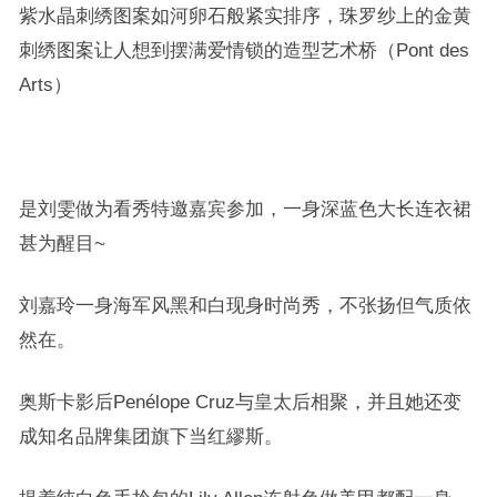
紫水晶刺绣图案如河卵石般紧实排序，珠罗纱上的金黄
刺绣图案让人想到摆满爱情锁的造型艺术桥（Pont des
Arts）
是刘雯做为看秀特邀嘉宾参加，一身深蓝色大长连衣裙
甚为醒目~
刘嘉玲一身海军风黑和白现身时尚秀，不张扬但气质依
然在。
奥斯卡影后Penélope Cruz与皇太后相聚，并且她还变
成知名品牌集团旗下当红繆斯。