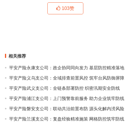
103
赞
卡戴珊要成为律师？先来看看这些律政佳人吧！
不仅只有少女感！原来背带裤也有两幅面孔？
上一篇
下一篇
相关推荐
平安产险永康支公司：政企协同同向发力 基层防控精准落地
平安产险义乌支公司：全域排查前置风控 筑牢台风防御屏障
平安产险武义支公司：全链条部署防控 织密汛期安全防线
平安产险浦江支公司：上门预警靠前服务 助力企业筑牢防线
平安产险磐安支公司：联动共治前置布防 源头化解内涝风险
平安产险兰溪支公司：复盘经验精准施策 网格防控筑牢防线