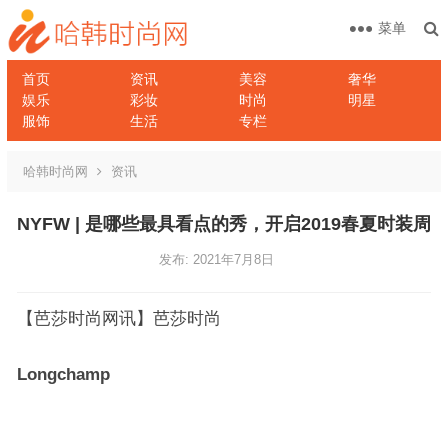
菜单
首页
资讯
美容
奢华
娱乐
彩妆
时尚
明星
服饰
生活
专栏
哈韩时尚网
资讯
NYFW | 是哪些最具看点的秀，开启2019春夏时装周
发布: 2021年7月8日
【芭莎时尚网讯】芭莎时尚
Longchamp