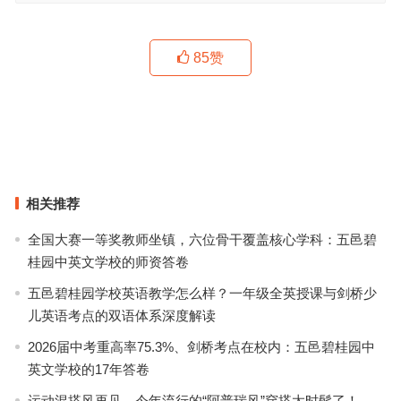
85
赞
法国设计师品牌 KOCHé 斩获2019年年法国 ANDAM 时尚⼤大奖
Shuting Qiu 意外的收获 ｜中国设计
上一篇
下一篇
相关推荐
全国大赛一等奖教师坐镇，六位骨干覆盖核心学科：五邑碧
桂园中英文学校的师资答卷
五邑碧桂园学校英语教学怎么样？一年级全英授课与剑桥少
儿英语考点的双语体系深度解读
2026届中考重高率75.3%、剑桥考点在校内：五邑碧桂园中
英文学校的17年答卷
运动混搭风再见，今年流行的“阿普瑞风”穿搭太时髦了！