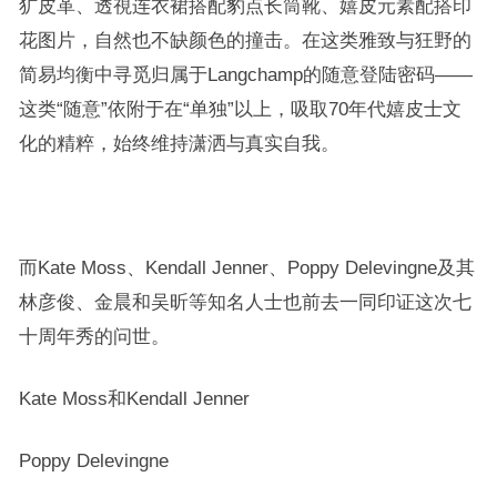
犷皮革、透視连衣裙搭配豹点长筒靴、嬉皮元素配搭印
花图片，自然也不缺颜色的撞击。在这类雅致与狂野的
简易均衡中寻觅归属于Langchamp的随意登陆密码——
这类“随意”依附于在“单独”以上，吸取70年代嬉皮士文
化的精粹，始终维持潇洒与真实自我。
而Kate Moss、Kendall Jenner、Poppy Delevingne及其
林彦俊、金晨和吴昕等知名人士也前去一同印证这次七
十周年秀的问世。
Kate Moss和Kendall Jenner
Poppy Delevingne