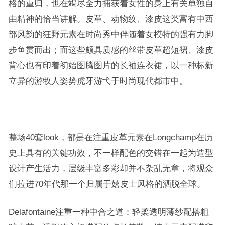
格的重归，也在竭尽全力捕获着女性的身上有关单独自
由精神的恰当讲解。皮革、动物纹、漆皮这类富有中西
部风韵的狂野元素在时尚秀中伴随着女模特的强有力脚
步鱼贯而出；而这些颇具质感的丝带皮革超短裙、漆皮
背心也有印着初始图腾图片的长袖连衣裙，以一种标新
立异的游牧人姿势虎牙游弋于时尚现代都市中。
整场40套look，都是在注重皮革元素在Longchamp在历
史上具有的关键功效，不一样配色的交错在一起为造型
设计产生活力，层级丰富多彩却并不杂乱无章，将观众
们拉进70年代那一个归属于嬉皮士风格的洒脱全球。
Delafontaine注重一种中合之道：轻柔透明薄纱配搭粗