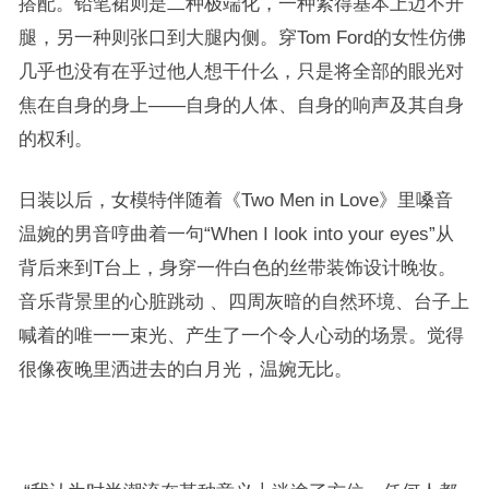
搭配。铅笔裙则是二种极端化，一种紧得基本上迈不开
腿，另一种则张口到大腿内侧。穿Tom Ford的女性仿佛
几乎也没有在乎过他人想干什么，只是将全部的眼光对
焦在自身的身上——自身的人体、自身的响声及其自身
的权利。
日装以后，女模特伴随着《Two Men in Love》里嗓音
温婉的男音哼曲着一句“When I look into your eyes”从
背后来到T台上，身穿一件白色的丝带装饰设计晚妆。
音乐背景里的心脏跳动 、四周灰暗的自然环境、台子上
喊着的唯一一束光、产生了一个令人心动的场景。觉得
很像夜晚里洒进去的白月光，温婉无比。