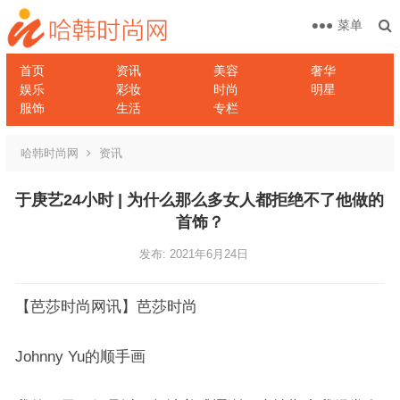
菜单
首页
资讯
美容
奢华
娱乐
彩妆
时尚
明星
服饰
生活
专栏
哈韩时尚网
资讯
于庚艺24小时 | 为什么那么多女人都拒绝不了他做的
首饰？
发布: 2021年6月24日
【芭莎时尚网讯】芭莎时尚
Johnny Yu的顺手画