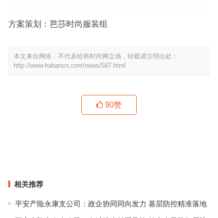
方案策划：芭莎时尚服装组
本文来自网络，不代表哈韩时尚网立场，转载请注明出处：
http://www.hahancn.com/news/587.html
90
赞
每周时报 | 宇博来上海了！Moncler为狗狗们做好了过冬的羽绒服
Olivia Von Halle 发布全新《沉睡魔咒2：恶魔夫人》合作款胶囊系列
上一篇
下一篇
相关推荐
平安产险永康支公司：政企协同同向发力 基层防控精准落地