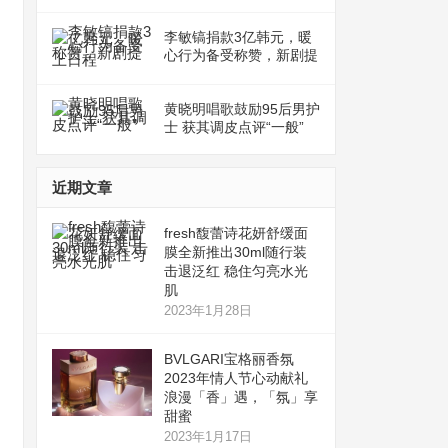
李敏镐捐款3亿韩元，暖
心行为备受称赞，新剧提
上日程
黄晓明唱歌鼓励95后男护
士 获其调皮点评“一般”
近期文章
fresh馥蕾诗花妍舒缓面
膜全新推出30ml随行装
击退泛红 稳住匀亮水光
肌
2023年1月28日
BVLGARI宝格丽香氛
2023年情人节心动献礼
浪漫「香」遇，「氛」享
甜蜜
2023年1月17日