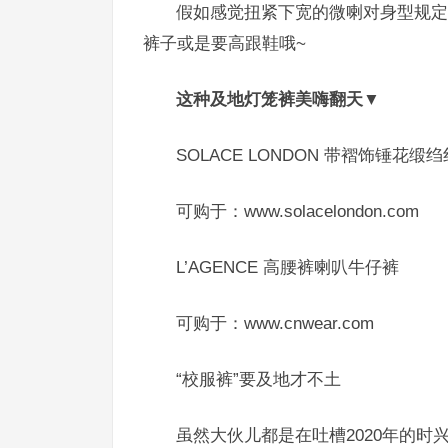
假如感觉扭紧下宽的微喇对身型规定
裤子或是要高跟鞋哦~
这种及地灯笼裤美嗨翻天▼
SOLACE LONDON
带褶饰锤花缎绉
可购于：www.solacelondon.com
L’AGENCE 高腰裤喇叭牛仔裤
可购于：www.cnwear.com
“校服裤”要及地才不土
虽然大伙儿都是在吐槽2020年的时