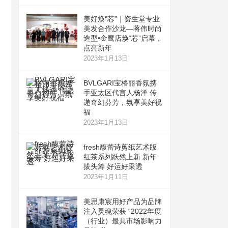
美好焕“芯”｜资生堂专业
美发合作沙龙—蒋伟时尚
造型•金鹰店焕“芯”启幕，
点亮新年
2023年1月13日
BVLGARI宝格丽香氛携
手亚太区代言人杨洋 传
递奇幻芬芳，氛享美好祝
福
2023年1月13日
fresh馥蕾诗剪纸艺术版
红茶系列跃然上新 新年
拔头筹 好运好采透
2023年1月11日
美思康宸用好产品为品牌
注入灵魂荣获 “2022年度
（行业）最具市场影响力