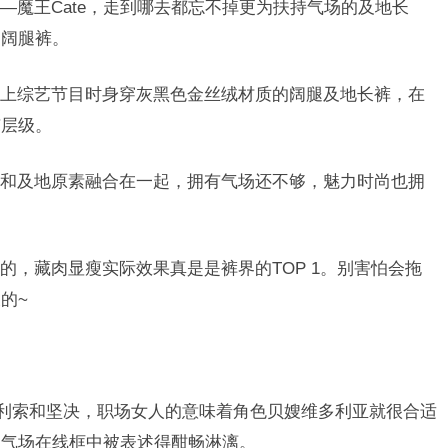
—魔王Cate，走到哪去都忘不掉更为扶持气场的及地长
的阔腿裤。
上综艺节目时身穿灰黑色金丝绒材质的阔腿及地长裤，在
有层级。
和及地原素融合在一起，拥有气场还不够，魅力时尚也拥
的，藏肉显瘦实际效果真是是裤界的TOP 1。别害怕会拖
的~
利索和坚决，职场女人的意味着角色贝嫂维多利亚就很合适
，气场在线框中被表述得酣畅淋漓。