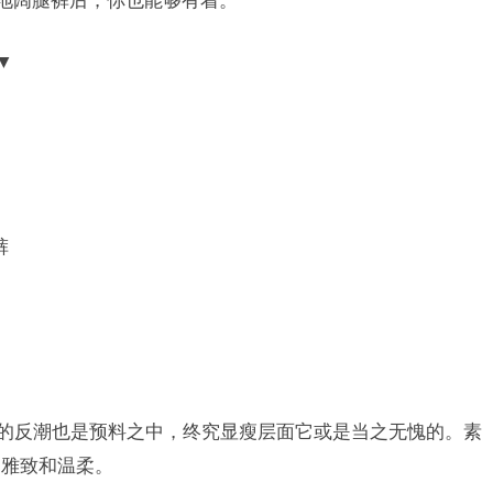
地阔腿裤后，你也能够有着。
▼
裤
裤的反潮也是预料之中，终究显瘦层面它或是当之无愧的。素
了雅致和温柔。