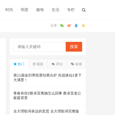
时尚
明星
服饰
生活
专栏
搜索
热门
最新
评论
标签
第11届金扫帚投票结果出炉 肖战诛仙1拿下
大满贯！
青春有你2蔡卓宜离婚怎么回事 蔡卓宜老公
家庭背景
去大理歌词表达的意思 去大理歌词完整版