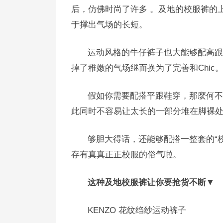
后，仿佛时尚了许多 。及地的校服裤的
于撑出气场的长短。
运动风格的牛仔裤子也大能够配高跟
掉了稚嫩的气场继而换为了完善和Chic
假如你需要配搭平跟鞋穿，那麼何不
此同时不容易让太长的一部分堆在脚裸
够胆大得话，还能够配搭一整套的“校
存有真真正正校服的俗气啦。
这种及地校服裤让你要抢货不断▼
KENZO
花纹绉纱运动裤子