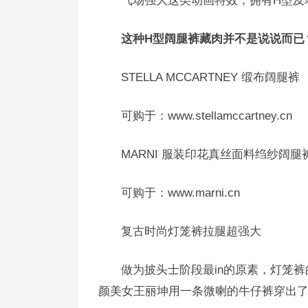
气场强大这类动画特效，拥有H型及
这种H型阔腿裤藏肉并不是说说而已
STELLA MCCARTNEY
缎布阔腿裤
可购于：www.stellamccartney.cn
MARNI 服装印花真丝面料绉纱阔腿
可购于：www.marni.cn
复古时尚灯笼裤拉腿超强大
做为披头士阶段最in的原素，灯笼
颜美女王丽坤用一条微喇的牛仔裤穿出