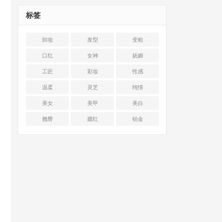
标签
卸妆
发型
变粗
口红
女神
妩媚
工匠
彩妆
性感
温柔
灵芝
纯情
美女
美甲
美白
翘臀
腮红
铂金