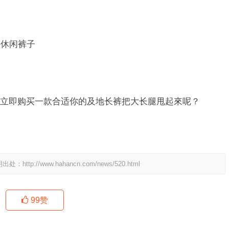
料休闲裤子
立即购买一款合适你的及地长裤把大长腿甩起來呢？
明出处：
http://www.hahancn.com/news/520.html
99
赞