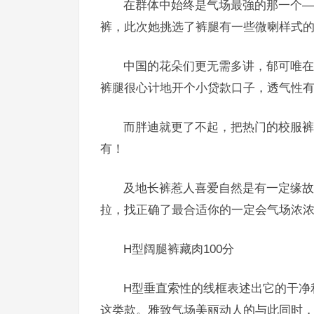
在群体中始终是气场最強的那一个—
裤，此次她挑选了裤腿有一些微喇样式
中国的花朵们更无需多讲，郁可唯在
裤腿很心计地开个小贷款口子，透气性
而胖迪就更了不起，把热门的校服裤
有！
及地长裤惹人喜爱自然是有一定缘故
拉，找正确了最合适你的一定会气场浓浓
H型阔腿裤藏肉100分
H型垂直索性的线框表述出它的干净
这类款。雅致气场美丽动人的与此同时