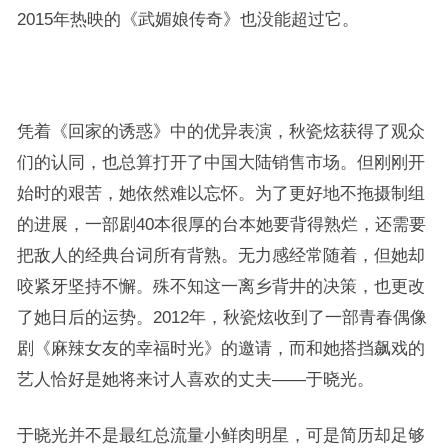
2015年热映的《武媚娘传奇》也没能超过它。
凭着《回家的诱惑》中的优异表演，秋瓷炫获得了观众
们的认同，也总算打开了中国大陆销售市场。但刚刚开
始时的艰苦，她依然难以忘怀。为了更好地不拖摄制组
的进展，一部剧40本很厚的台本她要背得熟烂，还需要
把敌人的经典台词所有背熟。无力感经常随着，但她却
咬紧牙坚持不懈。殊不知这一离乡背井的决策，也更改
了她日后的运势。2012年，秋瓷炫收到了一部青春偶像
剧《麻辣女友的幸福时光》的邀请，而和她搭挡飙戏的
艺人恰好是她将来讨人喜欢的丈夫——于晓光。
于晓光并不是最红总流量小鲜肉明星，可是简历却足够