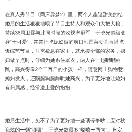
在真人秀节目《同床异梦2》里，两个人趣逗甜美的结
婚后的生活狠狠地喂了节目主持人和观众们大把犬粮，
持续38周卫冕与此同时段的收视率冠军。于晓光超级变
身“于可爱”，常常把吃媳妇做的爽口韩国菜变为直播吃
饭综艺节目，只需歇息在家里，就承揽全部的家务，媳
妇做早点时，仔细为她系住罩衣，两人在一起唱唱跳
跳，高兴得像2个二百斤的小孩一样，随意网上购物惹
媳妇发火，还踢腿狗腿舞哄她高兴，为了更好地让媳妇
有归属感，经常送上爱的抱抱……
婚后生活中，免不了为了更好地一些琐碎争吵，应对秋
瓷炫的一顿“嘟囔”，于晓光数最多“嘟囔一两句”。肯定