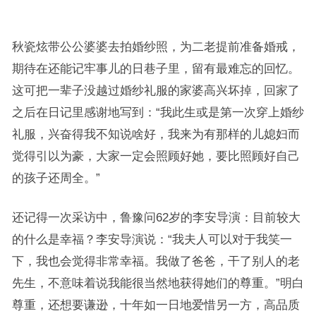
秋瓷炫带公公婆婆去拍婚纱照，为二老提前准备婚戒，
期待在还能记牢事儿的日巷子里，留有最难忘的回忆。
这可把一辈子没越过婚纱礼服的家婆高兴坏掉，回家了
之后在日记里感谢地写到：“我此生或是第一次穿上婚纱
礼服，兴奋得我不知说啥好，我来为有那样的儿媳妇而
觉得引以为豪，大家一定会照顾好她，要比照顾好自己
的孩子还周全。”
还记得一次采访中，鲁豫问62岁的李安导演：目前较大
的什么是幸福？李安导演说：“我夫人可以对于我笑一
下，我也会觉得非常幸福。我做了爸爸，干了别人的老
先生，不意味着说我能很当然地获得她们的尊重。”明白
尊重，还想要谦逊，十年如一日地爱惜另一方，高品质