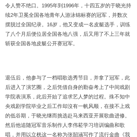
令人赞不绝口。1995年到1996年，十四五岁的于晓光持
续2年卫冕全国各地青年人游泳锦标赛的冠军，并数次
摆脱过全国纪录。16岁，他又变成一名皮艇选手，训练
了八个月后便位居全国各地八强，后又用了不上三年就
斩获全国各地皮艇公开赛冠军。
退伍后，他参与了一档唱歌选秀节目，并拿了冠军，此
后进入了演艺圈，之后凭借自身的勤奋考上了中间戏剧
学院表演系，此后开始了追求艺人梦的过程。殊不知中
央戏剧学院毕业之后工作却沒有一帆风顺，在接不上戏
的低谷期，于晓光继而挑选赴马来西亚开展歌曲进修。
然后他追随冠军音乐制作人李伟菘学习培训编曲和歌
唱，并用以立桄这一名称为张韶涵写作了流行金曲《我