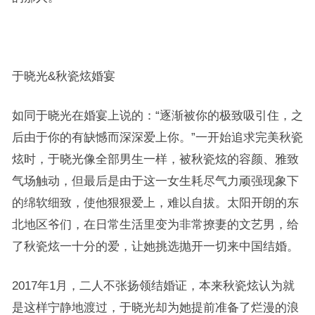
于晓光&秋瓷炫
婚宴
如同于晓光在婚宴上说的：“逐渐被你的极致吸引住，之
后由于你的有缺憾而深深爱上你。”一开始追求完美秋瓷
炫时，于晓光像全部男生一样，被秋瓷炫的容颜、雅致
气场触动，但最后是由于这一女生耗尽气力顽强现象下
的绵软细致，使他狠狠爱上，难以自拔。太阳开朗的东
北地区爷们，在日常生活里变为非常撩妻的文艺男，给
了秋瓷炫一十分的爱，让她挑选抛开一切来中国结婚。
2017年1月，二人不张扬领结婚证，本来秋瓷炫认为就
是这样宁静地渡过，于晓光却为她提前准备了烂漫的浪