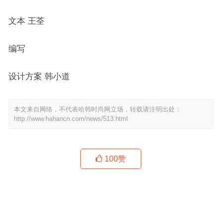
文本 王荃
编写
设计方案 韩小道
本文来自网络，不代表哈韩时尚网立场，转载请注明出处：
http://www.hahancn.com/news/513.html
100
赞
时尚芭莎90秒 | 送这样的礼物最戳人心！
Coach发布2019春夏女士系列广告形象大片
上一篇
下一篇