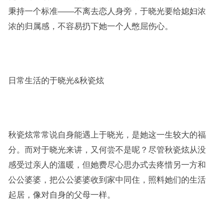
秉持一个标准——不离去恋人身旁，于晓光要给媳妇浓
浓的归属感，不容易扔下她一个人憋屈伤心。
日常生活的于晓光&秋瓷炫
秋瓷炫常常说自身能遇上于晓光，是她这一生较大的福
分。而对于晓光来讲，又何尝不是呢？尽管秋瓷炫从没
感受过亲人的溫暖，但她费尽心思办式去疼惜另一方和
公公婆婆，把公公婆婆收到家中同住，照料她们的生活
起居，像对自身的父母一样。