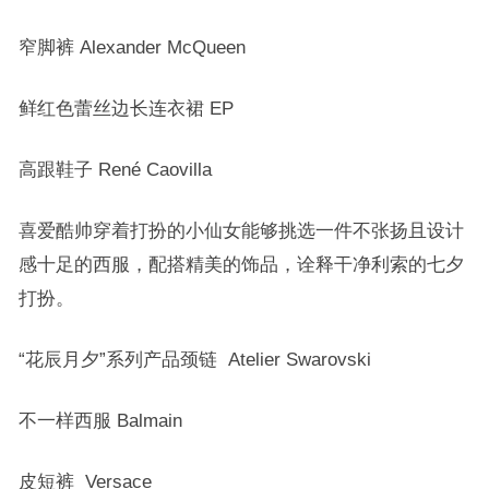
窄脚裤
Alexander McQueen
鲜红色蕾丝边长连衣裙 EP
高跟鞋子 René Caovilla
喜爱酷帅穿着打扮的小仙女能够挑选一件不张扬且设计
感十足的西服，配搭精美的
饰品
，诠释干净利索的七夕
打扮。
“花辰月夕”系列产品颈链 Atelier Swarovski
不一样西服 Balmain
皮短裤
Versace