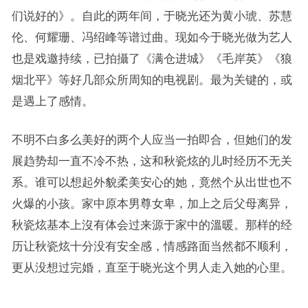
们说好的》。自此的两年间，于晓光还为黄小琥、苏慧
伦、何耀珊、冯绍峰等谱过曲。现如今于晓光做为艺人
也是戏邀持续，已拍攝了《满仓进城》《毛岸英》《狼
烟北平》等好几部众所周知的电视剧。最为关键的，或
是遇上了感情。
不明不白多么美好的两个人应当一拍即合，但她们的发
展趋势却一直不冷不热，这和秋瓷炫的儿时经历不无关
系。谁可以想起外貌柔美安心的她，竟然个从出世也不
火爆的小孩。家中原本男尊女卑，加上之后父母离异，
秋瓷炫基本上沒有体会过来源于家中的溫暖。那样的经
历让秋瓷炫十分没有安全感，情感路面当然都不顺利，
更从没想过完婚，直至于晓光这个男人走入她的心里。