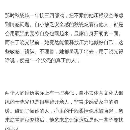
那时秋瓷炫一年接三四部戏，扭不紧的她压根没空考虑
到情感问题。自小缺乏安全感的秋瓷炫看待他人，都是
会用顽强的壳将自身包囊起來，显露自身开朗的一面。
而在于晓光眼前，她竟然能很释放压力地做好自己，这
些敏感、骄纵、不理智，她都呈现了出去，用于晓光得
话说，便是“一个没壳的真正的人”。
两个人的经历实际上有一些类似，自小去体育文化队锻
练的于晓光也是很早避开亲人，非常少感受家中的溫
暖。碰到了懂你的人，心里的千般柔情似水被唤起，愈
来愈掌握秋瓷炫后，他愈来愈评定这就是他一辈子要找
的那人。