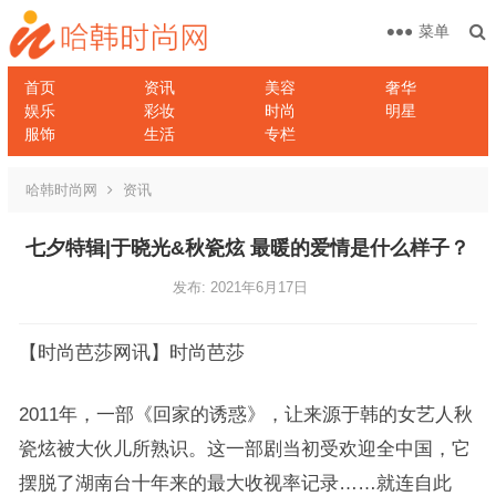
菜单
首页
资讯
美容
奢华
娱乐
彩妆
时尚
明星
服饰
生活
专栏
哈韩时尚网
资讯
七夕特辑|于晓光&秋瓷炫 最暖的爱情是什么样子？
发布: 2021年6月17日
【时尚芭莎网讯】时尚芭莎
2011年，一部《回家的诱惑》，让来源于韩的女艺人秋
瓷炫被大伙儿所熟识。这一部剧当初受欢迎全中国，它
摆脱了湖南台十年来的最大收视率记录……就连自此