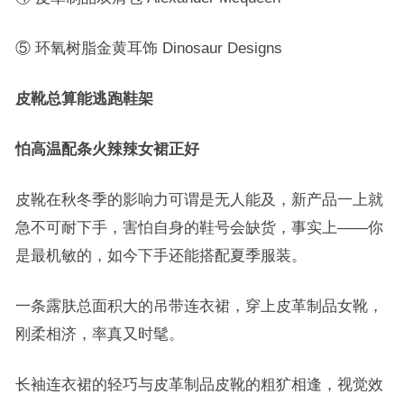
⑤ 环氧树脂金黄耳饰 Dinosaur Designs
皮靴总算能逃跑鞋架
怕高温配条火辣辣女裙正好
皮靴在秋冬季的影响力可谓是无人能及，新产品一上就
急不可耐下手，害怕自身的鞋号会缺货，事实上——你
是最机敏的，如今下手还能搭配夏季服装。
一条露肤总面积大的吊带连衣裙，穿上皮革制品女靴，
刚柔相济，率真又时髦。
长袖连衣裙的轻巧与皮革制品皮靴的粗犷相逢，视觉效