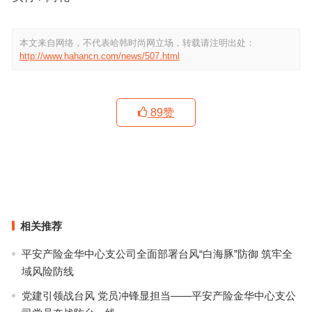
本文来自网络，不代表哈韩时尚网立场，转载请注明出处：
http://www.hahancn.com/news/507.html
89
赞
奚梦瑶穿“飞机裙”降落戛纳，李宇春高定羽毛惊到外媒排队夸！
21岁的你在穿什么？热巴的T恤、周冬雨的热裤or娜扎的板鞋？
上一篇
下一篇
相关推荐
平安产险金华中心支公司全面部署台风“白海豚”防御 筑牢全
域风险防线
党建引领战台风 党员冲锋显担当——平安产险金华中心支公