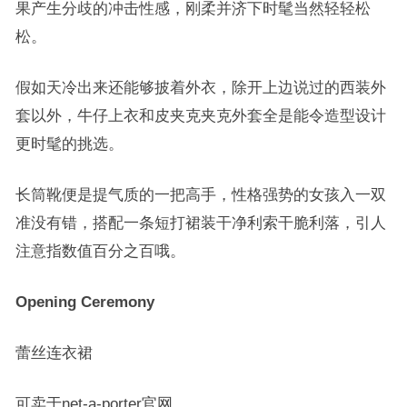
果产生分歧的冲击性感，刚柔并济下时髦当然轻轻松
松。
假如天冷出来还能够披着外衣，除开上边说过的西装外
套以外，牛仔上衣和皮夹克夹克外套全是能令造型设计
更时髦的挑选。
长筒靴便是提气质的一把高手，性格强势的女孩入一双
准没有错，搭配一条短打裙装干净利索干脆利落，引人
注意指数值百分之百哦。
Opening Ceremony
蕾丝连衣裙
可卖于net-a-porter官网