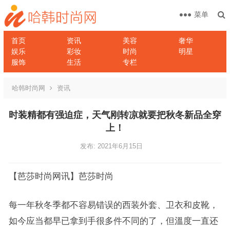
菜单
首页
资讯
美容
奢华
娱乐
彩妆
时尚
明星
服饰
生活
专栏
哈韩时尚网
资讯
时装精都有强迫症，天气刚转凉就要把秋冬新品全穿
上！
发布: 2021年6月15日
【芭莎时尚网讯】芭莎时尚
每一年秋冬季都不容易错误的西装外套、卫衣和皮靴，
如今应当都早已拿到手很多件不同的了，但溫度一直还