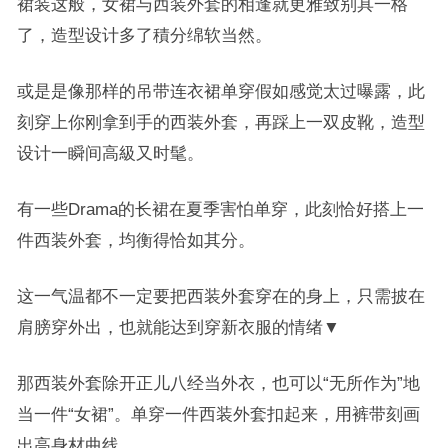
裙装这般，女裙与西装外套的相逢就更雅致别具一格
了，造型设计多了積分绵软当然。
或是是像那样的吊带连衣裙单穿假如感觉太过曝露，此
刻穿上你刚拿到手的西装外套，再踩上一双皮靴，造型
设计一瞬间高級又时髦。
有一些Drama的长裙在夏季害怕单穿，此刻恰好搭上一
件西装外套，均衡得恰如其分。
这一气温都不一定要把西装外套穿在的身上，只需披在
肩膀穿外出，也就能达到穿新衣服的情绪▼
那西装外套除开正儿八经当外衣，也可以“无所作为”地
当一件“女裙”。单穿一件西装外套扣起来，用裤带刻画
出高身材曲线。