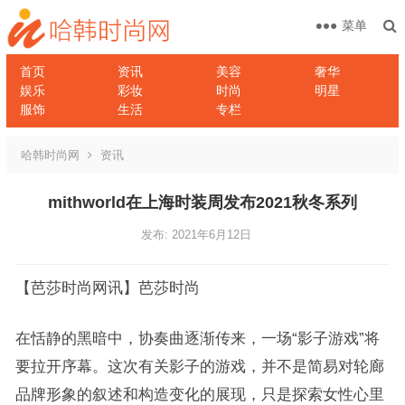
菜单
首页
资讯
美容
奢华
娱乐
彩妆
时尚
明星
服饰
生活
专栏
哈韩时尚网
资讯
mithworld在上海时装周发布2021秋冬系列
发布: 2021年6月12日
【芭莎时尚网讯】芭莎时尚
在恬静的黑暗中，协奏曲逐渐传来，一场“影子游戏”将
要拉开序幕。这次有关影子的游戏，并不是简易对轮廊
品牌形象的叙述和构造变化的展现，只是探索女性心里