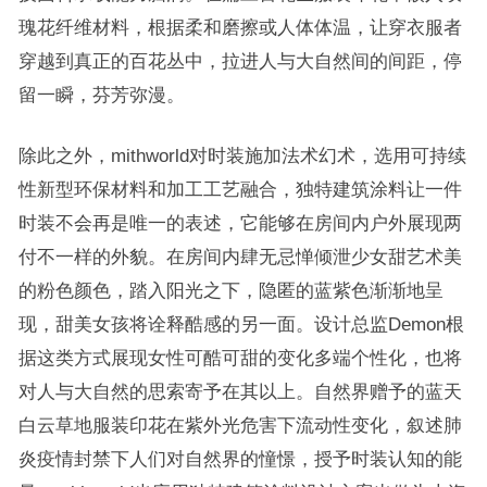
瑰花纤维材料，根据柔和磨擦或人体体温，让穿衣服者
穿越到真正的百花丛中，拉进人与大自然间的间距，停
留一瞬，芬芳弥漫。
除此之外，mithworld对时装施加法术幻术，选用可持续
性新型环保材料和加工工艺融合，独特建筑涂料让一件
时装不会再是唯一的表述，它能够在房间内户外展现两
付不一样的外貌。在房间内肆无忌惮倾泄少女甜艺术美
的粉色颜色，踏入阳光之下，隐匿的蓝紫色渐渐地呈
现，甜美女孩将诠释酷感的另一面。设计总监Demon根
据这类方式展现女性可酷可甜的变化多端个性化，也将
对人与大自然的思索寄予在其以上。自然界赠予的蓝天
白云草地服装印花在紫外光危害下流动性变化，叙述肺
炎疫情封禁下人们对自然界的憧憬，授予时装认知的能