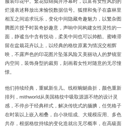
服装印花中。繁花似锦揭开序幕时，以富有女性风韵的
烂漫表述释放出来愉悦数据信号。狐狸和兔子在森林里
相互之间追求玩乐，变化中间隐藏奇趣魅力，以繁杂图
腾图片授予时装奇妙趣意，声响中间构建女性灵性的一
面，静谧当中含有悦动，柔美中间也可以帅酷。蜜峰滞
留在盆栽花卉以上，以经典的格纹原素为情况交相辉
映，不露声色的印花图片坠落风险又美丽动人的梦镜室
内空间，装饰身型的裁剪，刻画着女性对随意的无尽憧
憬。
他们持续经典，重赋新生儿。线框蜿蜒曲折，颜色重新
排列，mithworld从美国格纹中吸取源源不绝的设计灵
感，不停步于经典样式，解决传统式的腼腆，任凭格子
在时装以上嵌入相叠，自小块组成、大规模应用、多色
共存，根据格纹持续的变化造就出无尽概率，在高級面