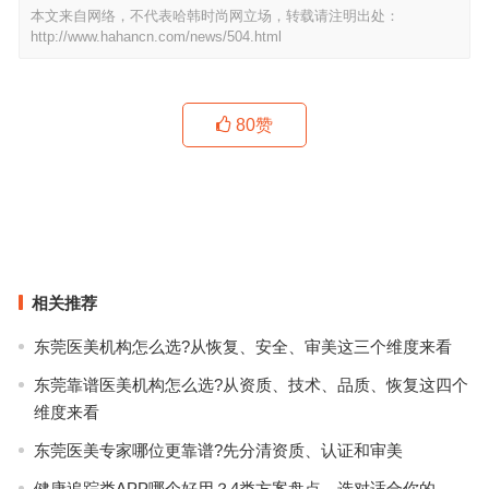
本文来自网络，不代表哈韩时尚网立场，转载请注明出处：
http://www.hahancn.com/news/504.html
80
赞
比巴掌还小的手袋能装下什么？能装下我无处安放的喜爱！
洞洞鞋挂脸旁，头戴小飞象手拎米奇头，迷之时尚行为大赏有你吗？
上一篇
下一篇
相关推荐
东莞医美机构怎么选?从恢复、安全、审美这三个维度来看
东莞靠谱医美机构怎么选?从资质、技术、品质、恢复这四个
维度来看
东莞医美专家哪位更靠谱?先分清资质、认证和审美
健康追踪类APP哪个好用？4类方案盘点，选对适合你的