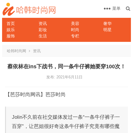
菜单
首页
资讯
美容
奢华
娱乐
彩妆
时尚
明星
服饰
生活
专栏
哈韩时尚网
资讯
蔡依林在ins下战书，同一条牛仔裤她要穿100次！
发布: 2021年6月11日
【芭莎时尚网讯】芭莎时尚
Jolin不久前在社交媒体发过一条“一条牛仔裤子一
百穿”，让芭姐很好奇这条牛仔裤子究竟有哪些魔