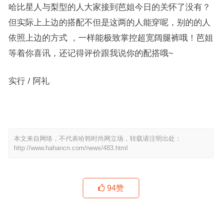
哈比星人与梨型的人大家接到芭姐今日的关怀了没有？
但实际上上边的搭配不但是这两的人能穿呢，别的的人
依照上边的方式 ，一样能极致掌控超宽阔腿裤哦！芭姐
等着你喜讯，还记得评价跟我说你的配搭哦~
实行 / 阿礼
本文来自网络，不代表哈韩时尚网立场，转载请注明出处：
http://www.hahancn.com/news/483.html
94
赞
舒淇摔了，贝嫂把高跟鞋扔了！这世界上还有好看不累的高跟鞋吗？