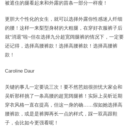
被遮住的腿看起来和外露的苗条一部分一样瘦！
更胆大个性化的女生，就可以选择外露你性感迷人纤细
的腰！这样一来梨型身材的大粗腿，在穿好衣服裤子后
就“消退”啦~但在选择九分超宽阔腿裤的情况下，一定要
还记得，选择高腰裤款！选择高腰裤款！选择高腰裤
款！
Caroline Daur
关键的事儿一定要说三次！要不然芭姐很担忧大家会和
吴昕那样挑了一条高腰的超宽阔腿裤！实际上吴昕近期
穿衣风格一直在提高，但这一身的确……假如她选择高
腰裤款，或是是裤脚再长一点的样式，踩一双高跟鞋
子，会比如今更强看呢！