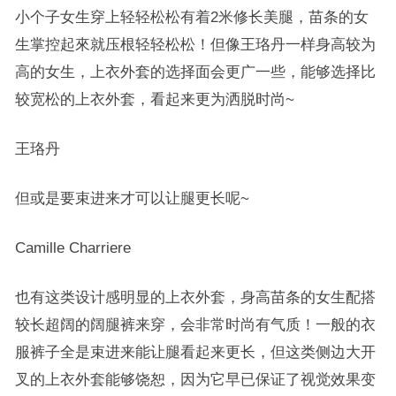
小个子女生穿上轻轻松松有着2米修长美腿，苗条的女
生掌控起來就压根轻轻松松！但像王珞丹一样身高较为
高的女生，上衣外套的选择面会更广一些，能够选择比
较宽松的上衣外套，看起来更为洒脱时尚~
王珞丹
但或是要束进来才可以让腿更长呢~
Camille Charriere
也有这类设计感明显的上衣外套，身高苗条的女生配搭
较长超阔的阔腿裤来穿，会非常时尚有气质！一般的衣
服裤子全是束进来能让腿看起来更长，但这类侧边大开
叉的上衣外套能够饶恕，因为它早已保证了视觉效果变