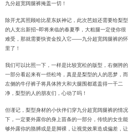
九分超宽阔腿裤掩盖一切！
除开尤其照顾哈比星东妖神记，此次芭姐还需要给梨型
的人支出新招~即将来临的春夏季，大粗腿一定使你很
难受，那就需要快资金投入它——九分超宽阔腿裤的怀
里了！
我们可以比照一下，一样是比较宽松的版型，右侧胯的
一部分看起来有一些松垮，真是是梨型的人的恶梦，而
左侧的牛仔裤子将具体胯大和大腿围都遮盖得一干二
净，梨型的人的朋友们，心动了吗！
但谨记，梨型身材的小伙伴们穿九分超宽阔腿裤的情况
下，一定要外露你的身上苗条的一部分，传统的女生能
够外露你的胳膊或是是脚裸，让视觉效果造成偏差，让