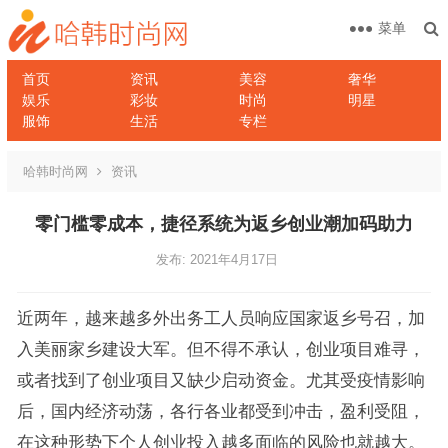
菜单
首页
资讯
美容
奢华
娱乐
彩妆
时尚
明星
服饰
生活
专栏
哈韩时尚网
资讯
零门槛零成本，捷径系统为返乡创业潮加码助力
发布: 2021年4月17日
近两年，越来越多外出务工人员响应国家返乡号召，加
入美丽家乡建设大军。但不得不承认，创业项目难寻，
或者找到了创业项目又缺少启动资金。尤其受疫情影响
后，国内经济动荡，各行各业都受到冲击，盈利受阻，
在这种形势下个人创业投入越多面临的风险也就越大。