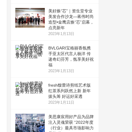
美好焕“芯”｜资生堂专业
美发合作沙龙—蒋伟时尚
造型•金鹰店焕“芯”启幕，
点亮新年
2023年1月13日
BVLGARI宝格丽香氛携
手亚太区代言人杨洋 传
递奇幻芬芳，氛享美好祝
福
2023年1月13日
fresh馥蕾诗剪纸艺术版
红茶系列跃然上新 新年
拔头筹 好运好采透
2023年1月11日
美思康宸用好产品为品牌
注入灵魂荣获 “2022年度
（行业）最具市场影响力