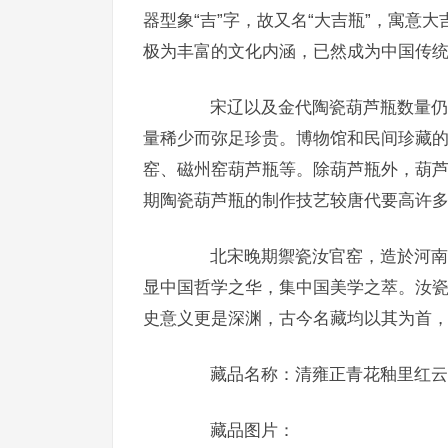
器型象“吉”字，故又名“大吉瓶”，寓意
极为丰富的文化内涵，已然成为中国传
宋辽以及金代陶瓷葫芦瓶数量仍不
量稀少而弥足珍贵。博物馆和民间珍藏
窑、磁州窑葫芦瓶等。除葫芦瓶外，葫
期陶瓷葫芦瓶的制作技艺较唐代要高许
北宋晚期禦瓷汝官窑，造於河南汝
显中国哲学之华，集中国美学之萃。汝
史意义更是深渊，古今名藏均以其为首
藏品名称：清雍正青花釉里红云藏龙大赏
藏品图片：