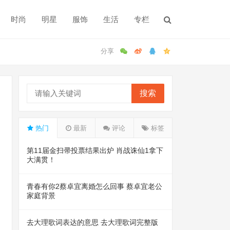
时尚
明星
服饰
生活
专栏
搜索
热门
最新
评论
标签
第11届金扫帚投票结果出炉 肖战诛仙1拿下
大满贯！
青春有你2蔡卓宜离婚怎么回事 蔡卓宜老公
家庭背景
去大理歌词表达的意思 去大理歌词完整版