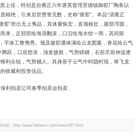
上佳，特别是自雍正六年唐英督理景德镇御窑厂陶务以
质精绝，引来后世赞誉无数，史称“唐窑”。本品“清雍正
“唐窑”所出无上隽品，其体量恢宏，直颈粗壮，腹部浑圆，
裁而来，足胫部绘海浪翻滚，口沿绘海水纹一周，其间留
款，字体工整隽秀。颈及腹部通体满绘云龙图案，青花绘云气
中腾跃，口齿怒张，须发披散，气势磅礴，右前爪前伸追逐
皆锋利尖锐，气势撼人。其身形于云气中时隐时现，将飞龙
得的收藏和投资佳品。
京保利拍卖公司春季拍卖会拍卖
明出处：
http://www.hahancn.com/news/407.html