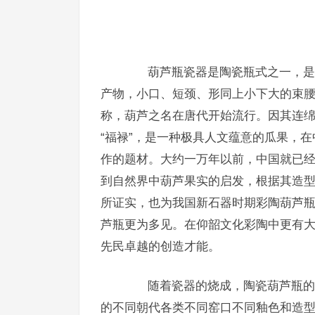
葫芦瓶瓷器是陶瓷瓶式之一，是我
产物，小口、短颈、形同上小下大的束
称，葫芦之名在唐代开始流行。因其连
“福禄”，是一种极具人文蕴意的瓜果，
作的题材。大约一万年以前，中国就已
到自然界中葫芦果实的启发，根据其造
所证实，也为我国新石器时期彩陶葫芦
芦瓶更为多见。在仰韶文化彩陶中更有
先民卓越的创造才能。
随着瓷器的烧成，陶瓷葫芦瓶的烧
的不同朝代各类不同窑口不同釉色和造