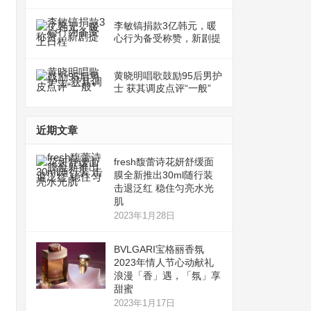
李敏镐捐款3亿韩元，暖
心行为备受称赞，新剧提
上日程
黄晓明唱歌鼓励95后男护
士 获其调皮点评“一般”
近期文章
fresh馥蕾诗花妍舒缓面
膜全新推出30ml随行装
击退泛红 稳住匀亮水光
肌
2023年1月28日
BVLGARI宝格丽香氛
2023年情人节心动献礼
浪漫「香」遇，「氛」享
甜蜜
2023年1月17日