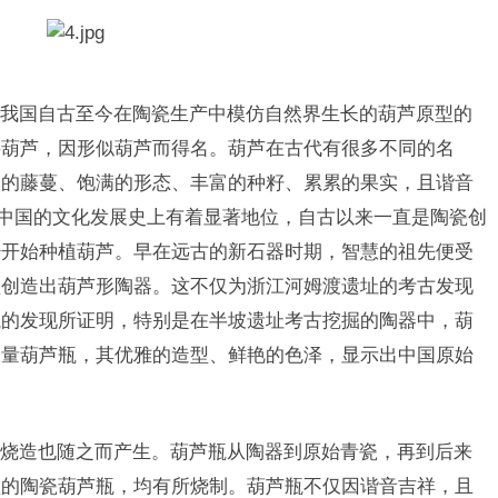
国自古至今在陶瓷生产中模仿自然界生长的葫芦原型的
腰葫芦，因形似葫芦而得名。葫芦在古代有很多不同的名
绵的藤蔓、饱满的形态、丰富的种籽、累累的果实，且谐音
在中国的文化发展史上有着显著地位，自古以来一直是陶瓷创
经开始种植葫芦。早在远古的新石器时期，智慧的祖先便受
型创造出葫芦形陶器。这不仅为浙江河姆渡遗址的考古发现
瓶的发现所证明，特别是在半坡遗址考古挖掘的陶器中，葫
大量葫芦瓶，其优雅的造型、鲜艳的色泽，显示出中国原始
造也随之而产生。葫芦瓶从陶器到原始青瓷，再到后来
型的陶瓷葫芦瓶，均有所烧制。葫芦瓶不仅因谐音吉祥，且