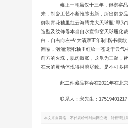
雍正一朝虽仅十三年，但御窑品质
来，制瓷工艺不断推陈出新，所出御瓷品
御制青花釉里红云海腾龙大天球瓶”即为
造型及纹饰母本当自永宣御窑天球瓶化
白，自右向左书“大清雍正年制”楷书横
翻卷，汹涌澎湃;釉里红绘一苍龙于云气
前方的火珠，肌肉鼓胀，龙爪为三趾，
在天的灵动体现得淋漓尽致。是不可多
此二件藏品将会在2021年在北
联系人：宋先生：17519401217
本文来自网络，不代表哈韩时尚网立场，转载请注