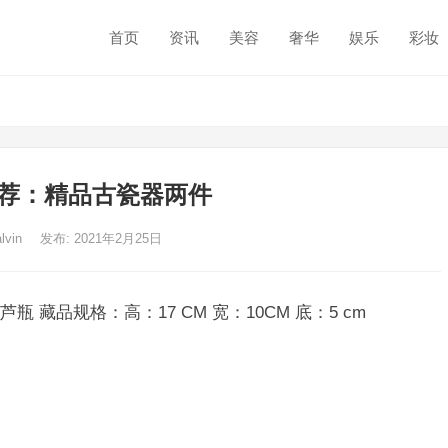
首页
资讯
美容
奢华
娱乐
彩妆
荐：精品古瓷器两件
alvin
发布: 2021年2月25日
品规格：高：17 CM 宽：10CM 底：5 cm