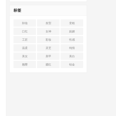
标签
卸妆
发型
变粗
口红
女神
妩媚
工匠
彩妆
性感
温柔
灵芝
纯情
美女
美甲
美白
翘臀
腮红
铂金