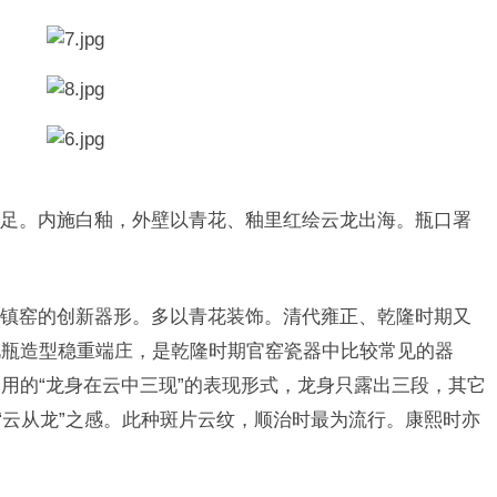
。内施白釉，外壁以青花、釉里红绘云龙出海。瓶口署
窑的创新器形。多以青花装饰。清代雍正、乾隆时期又
此瓶造型稳重端庄，是乾隆时期官窑瓷器中比较常见的器
用的“龙身在云中三现”的表现形式，龙身只露出三段，其它
“云从龙”之感。此种斑片云纹，顺治时最为流行。康熙时亦