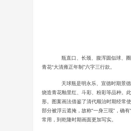
瓶直口、长颈、腹浑圆似球、圈足
青花“大清雍正年制”六字三行款。
天球瓶是明永乐、宣德时期景德镇
烧造青花釉里红、斗彩、粉彩等品种。
形。图案画法借鉴了清代顺治时期经常使
部分被浮云遮掩，故称“一身三现”，确有
常用，到乾隆时期画面更加写实。