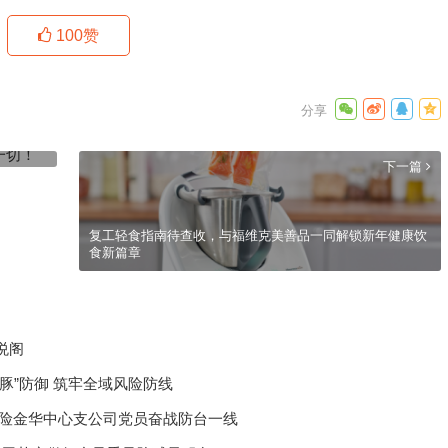
100
赞
下一篇
复工轻食指南待查收，与福维克美善品一同解锁新年健康饮
食新篇章
悦阁
豚”防御 筑牢全域风险防线
产险金华中心支公司党员奋战防台一线