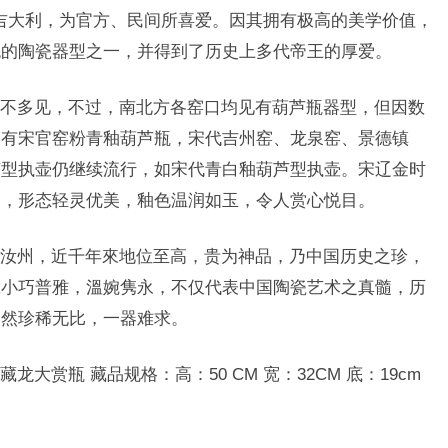
大吉大利，为官方、民间所喜爱。因其拥有极高的美学价值，
统的陶瓷器型之一，并得到了历史上多代帝王的厚爱。
多见，不过，南北方各窑口均见有葫芦瓶器型，但因数
的有宋官窑粉青釉葫芦瓶，宋代吉州窑、龙泉窑、景德镇
芦型执壶仍继续流行，如宋代青白釉葫芦型执壶。宋辽金时
多，形态轻灵优美，釉色温润如玉，令人赏心悦目。
州，近千年來地位至高，贵为神品，乃中国历史之珍，
瓷小巧普雅，溫婉隽永，不仅代表中国陶瓷艺术之真髓，历
，然珍稀无比，一器难求。
瓶 藏品规格：高：50 CM 宽：32CM 底：19cm