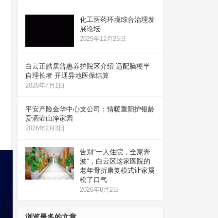
化工医药环境综合治理发
展论坛
2025年12月25日
白云正皓居普惠养护院区介绍 适配脑梗半
自理长者 开通异地医保结算
2026年7月1日
平安产险金华中心支公司：情暖重阳护银龄
爱洒壶山净家园
2026年2月3日
告别“一人住院，全家奔
波”，白云区这家医院的
老年骨折康复模式让家属
松了口气
2026年6月2日
浏览最多的文章