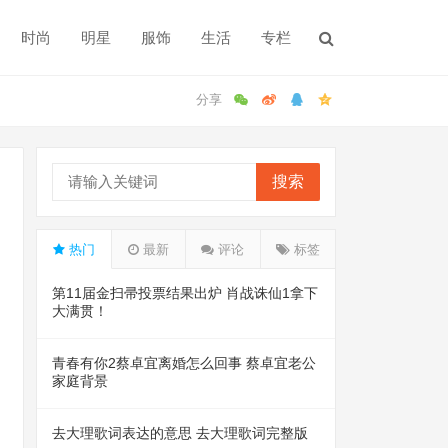
时尚
明星
服饰
生活
专栏
搜索
热门
最新
评论
标签
第11届金扫帚投票结果出炉 肖战诛仙1拿下
大满贯！
青春有你2蔡卓宜离婚怎么回事 蔡卓宜老公
家庭背景
去大理歌词表达的意思 去大理歌词完整版