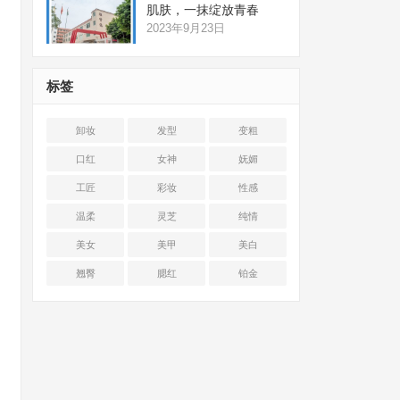
肌肤，一抹绽放青春
2023年9月23日
标签
卸妆
发型
变粗
口红
女神
妩媚
工匠
彩妆
性感
温柔
灵芝
纯情
美女
美甲
美白
翘臀
腮红
铂金