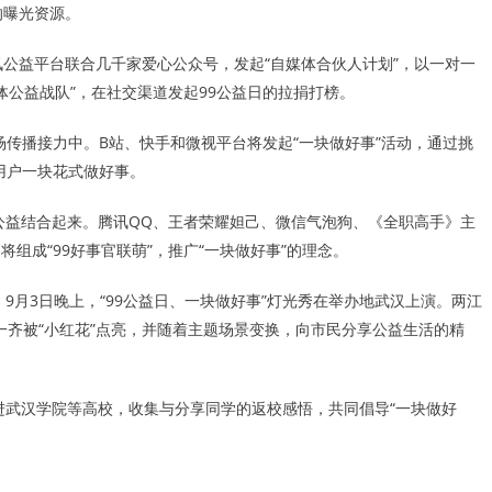
的曝光资源。
公益平台联合几千家爱心公众号，发起“自媒体合伙人计划”，以一对一
体公益战队”，在社交渠道发起99公益日的拉捐打榜。
场传播接力中。B站、快手和微视平台将发起“一块做好事”活动，通过挑
用户一块花式做好事。
公益结合起来。腾讯QQ、王者荣耀妲己、微信气泡狗、《全职高手》主
组成“99好事官联萌”，推广“一块做好事”的理念。
9月3日晚上，“99公益日、一块做好事”灯光秀在举办地武汉上演。两江
一齐被“小红花”点亮，并随着主题场景变换，向市民分享公益生活的精
进武汉学院等高校，收集与分享同学的返校感悟，共同倡导“一块做好