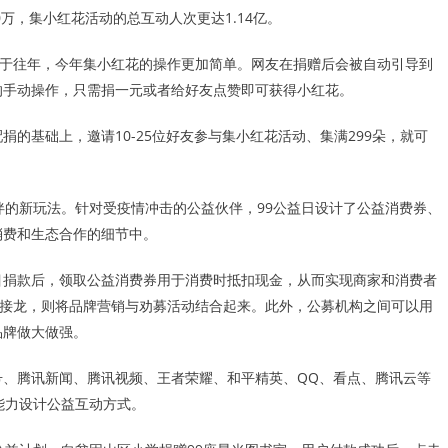
00万，集小红花活动的总互动人次更达1.14亿。
比于往年，今年集小红花的操作更加简单。网友在捐赠后会被自动引导到
的手动操作，只需捐一元或者给好友点赞即可获得小红花。
的基础上，邀请10-25位好友参与集小红花活动、集满299朵，就可
伴的新玩法。针对受疫情冲击的公益伙伴，99公益日设计了公益消费券、
消费和生态合作的细节中。
目捐款后，领取公益消费券用于消费时抵扣现金，从而实现商家和消费者
制接龙，则将品牌营销与劝募活动结合起来。此外，公募机构之间可以用
品牌做大做强。
号、腾讯新闻、腾讯视频、王者荣耀、和平精英、QQ、看点、腾讯云等
能力设计公益互动方式。