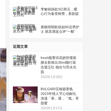
李敏镐捐款3亿韩元，暖
心行为备受称赞，新剧提
上日程
黄晓明唱歌鼓励95后男护
士 获其调皮点评“一般”
近期文章
fresh馥蕾诗花妍舒缓面
膜全新推出30ml随行装
击退泛红 稳住匀亮水光
肌
2023年1月28日
BVLGARI宝格丽香氛
2023年情人节心动献礼
浪漫「香」遇，「氛」享
甜蜜
2023年1月17日