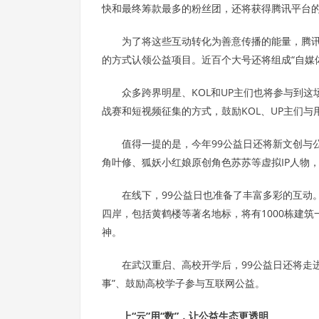
快和最终筹款最多的粉丝团，还将获得腾讯平台
为了将这些互动转化为善意传播的能量，腾讯
的方式认领公益项目。近百个大号还将组成“自媒
众多跨界明星、KOL和UP主们也将参与到这
战赛和短视频征集的方式，鼓励KOL、UP主们与
值得一提的是，今年99公益日还将新文创与
角叶修、狐妖小红娘原创角色苏苏等虚拟IP人物，将
在线下，99公益日也准备了丰富多彩的互动。
四岸，包括黄鹤楼等著名地标，将有1000栋建筑
神。
在武汉重启、高校开学后，99公益日还将走
事”、鼓励高校学子参与互联网公益。
上“云”用“数”，让公益生态更透明