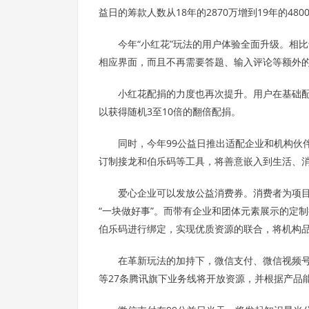
益日的筹款人数从18年的2870万增到19年的48
今年“小红花”玩法的用户体验全面升级。相
相应界面，而且不再需要答题、输入评论等额外
小红花配捐的力度也再次提升。用户在基础配捐
以获得随机3至10倍的翻倍配捐。
同时，今年99公益日推出适配企业和机构伙
订制接龙和伯乐码等工具，将善意嵌入到生活、
爱心企业可以发放公益消费券。消费者为项
“一块做好事”。而带有企业和团体元素展示的定
伯乐码进行绑定，实现优质资源的联合，将机构
在革新玩法的加持下，微信支付、微信视频
等27条腾讯旗下业务线将开放资源，并根据产品