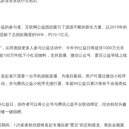
讯影业首席执行官程武
益的参与者。互联网公益因此吸引了源源不断的新生力量。以2019年的
贡献了总捐款额度的56%，约10.1亿元。
仿”，从而激励更多人参与公益活动中。今年99公益日将提供1000万元非
超100万件线下小红花物料，支持直播、微信公众号、爱豆公益等线上线
，发起者只需要一台手机就能直播、为项目募捐。用户可通过微信小程序
动，并与腾讯公益小程序无缝打通。本届99公益日累计将有千余场类似
9公益日，创作者可以将公众号与腾讯公益平台联动绑定，结合粉丝兴趣
能够一键捐赠。
期间，120多家粉丝团将发起专属自家“爱豆”的定制接龙。筹款金额最