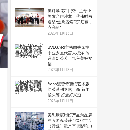
美好焕“芯”｜资生堂专业
美发合作沙龙—蒋伟时尚
造型•金鹰店焕“芯”启幕，
点亮新年
2023年1月13日
BVLGARI宝格丽香氛携
手亚太区代言人杨洋 传
递奇幻芬芳，氛享美好祝
福
2023年1月13日
fresh馥蕾诗剪纸艺术版
红茶系列跃然上新 新年
拔头筹 好运好采透
2023年1月11日
美思康宸用好产品为品牌
注入灵魂荣获 “2022年度
（行业）最具市场影响力