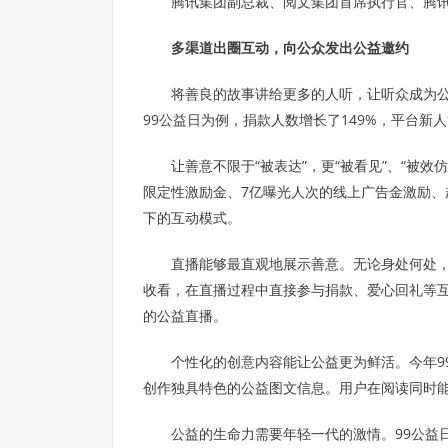
腾讯集团副总裁、阅文集团首席执行官、腾
多渠道出圈互动，向公众发出公益邀约
将善良的故事讲给更多的人听，让听众成为公
99公益日为例，捐款人数增长了149%，平台新人
让善意不限于“被表达”，更“被看见”、“被效
限定性激励金、7亿曝光人次的线上广告金激励、
下的互动模式。
直播能够最直观地展示善意。无论身处何处
收看，在直播过程中直接参与捐款、爱心回礼等互
的公益直播。
个性化的创意内容能让公益更为鲜活。今年9
创作独具特色的公益图文信息。用户在阅读同时
公益的生命力需要年轻一代的激情。99公益日