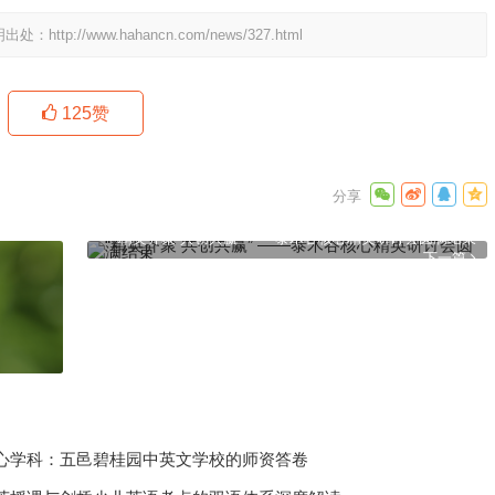
明出处：
http://www.hahancn.com/news/327.html
125
赞
“精英齐聚 共创共赢” ——泰木谷核心精英研讨会圆满结束
下一篇
心学科：五邑碧桂园中英文学校的师资答卷