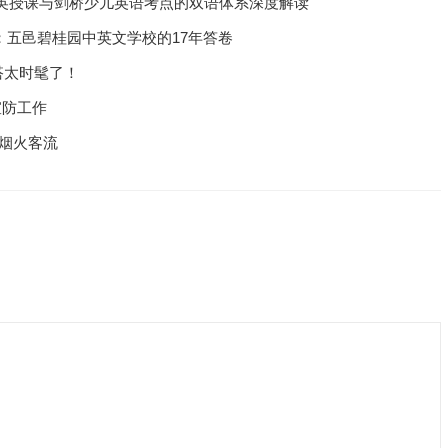
英授课与剑桥少儿英语考点的双语体系深度解读
内：五邑碧桂园中英文学校的17年答卷
搭太时髦了！
宣防工作
烟火客流