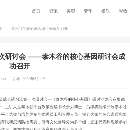
首页
资讯
美容
奢华
娱乐
彩妆
会 ——泰木谷的核心基因研讨会成功召开
次研讨会 ——泰木谷的核心基因研讨会成
功召开
alvin
发布: 2020年8月1日
谷菁英成长研习班第一次研讨会—《泰木谷的核心基因》研讨沙龙会在集德
开，主讲人是泰木谷平台政策委秘书长余力博士，后续将陆续开展泰木谷
谷平台选拔与培养更多的优秀员工和管理人员，提升大家的综合素质和能
地有限和疫情防控需要，所有文化督导分为多个组，选派代表到现场参加
播学习，并在线提问和会议室现场参会人员互动。