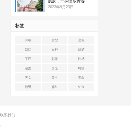
肌肤，一抹绽放青春
2023年9月23日
标签
卸妆
发型
变粗
口红
女神
妩媚
工匠
彩妆
性感
温柔
灵芝
纯情
美女
美甲
美白
翘臀
腮红
铂金
联系我们
号