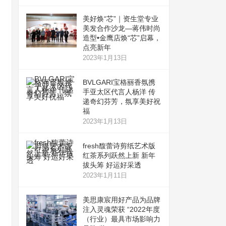
美好焕“芯”｜资生堂专业
美发合作沙龙—蒋伟时尚
造型•金鹰店焕“芯”启幕，
点亮新年
2023年1月13日
BVLGARI宝格丽香氛携
手亚太区代言人杨洋 传
递奇幻芬芳，氛享美好祝
福
2023年1月13日
fresh馥蕾诗剪纸艺术版
红茶系列跃然上新 新年
拔头筹 好运好采透
2023年1月11日
美思康宸用好产品为品牌
注入灵魂荣获 “2022年度
（行业）最具市场影响力