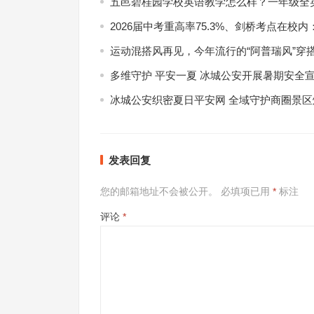
五邑碧桂园学校英语教学怎么样？一年级全
2026届中考重高率75.3%、剑桥考点在校
运动混搭风再见，今年流行的“阿普瑞风”穿
多维守护 平安一夏 冰城公安开展暑期安全
冰城公安织密夏日平安网 全域守护商圈景区
发表回复
您的邮箱地址不会被公开。
必填项已用
*
标注
评论
*