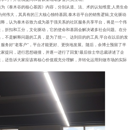
《泰木谷的核心基因》内容，分别从道、法、术的认知维度;人类生命
为何伟大，其具有的三大核心独特基因;泰木谷平台的销售逻辑;文化驱动
阐释，认为泰木谷致力成为基于强关系的社区服务共享平台，将是一个伟
量，折扣和工分，文化驱动，它的使命和基因会解决诸多社会问题。在分
，不是解释问题的工具，是为了统一、达到目的的工具;平台在以后的发
服务好“老客户”，平台才能更好、更快地发展。随后，余博士预留了半
家提问，进行思想碰撞，并逐一进行了回复!最后徐士华总裁讲述了企
性，还告诉大家应该将核心价值观充分理解，并转化运用到做市场的实际