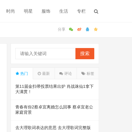
时尚
明星
服饰
生活
专栏
搜索
热门
最新
评论
标签
第11届金扫帚投票结果出炉 肖战诛仙1拿下
大满贯！
青春有你2蔡卓宜离婚怎么回事 蔡卓宜老公
家庭背景
去大理歌词表达的意思 去大理歌词完整版