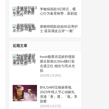
李敏镐捐款3亿韩元，暖
心行为备受称赞，新剧提
上日程
黄晓明唱歌鼓励95后男护
士 获其调皮点评“一般”
近期文章
fresh馥蕾诗花妍舒缓面
膜全新推出30ml随行装
击退泛红 稳住匀亮水光
肌
2023年1月28日
BVLGARI宝格丽香氛
2023年情人节心动献礼
浪漫「香」遇，「氛」享
甜蜜
2023年1月17日