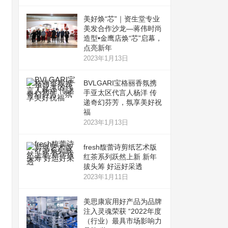
美好焕“芯”｜资生堂专业
美发合作沙龙—蒋伟时尚
造型•金鹰店焕“芯”启幕，
点亮新年
2023年1月13日
BVLGARI宝格丽香氛携
手亚太区代言人杨洋 传
递奇幻芬芳，氛享美好祝
福
2023年1月13日
fresh馥蕾诗剪纸艺术版
红茶系列跃然上新 新年
拔头筹 好运好采透
2023年1月11日
美思康宸用好产品为品牌
注入灵魂荣获 “2022年度
（行业）最具市场影响力