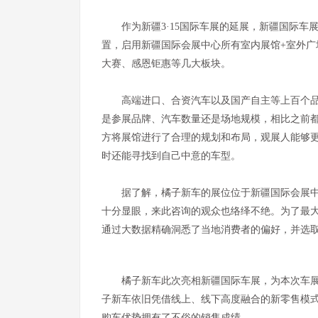
作为新疆3·15国际车展的延展，新疆国际
置，启用新疆国际会展中心所有室内展馆+室外广
大赛、感恩钜惠等几大板块。
高端进口、合资汽车以及国产自主等上百个品
是参展品牌、汽车数量还是场地规模，相比之前
方将展馆进行了合理的规划和布局，观展人能够
时还能寻找到自己中意的车型。
据了解，橘子新车的展位位于新疆国际会展中心
十分显眼，来此咨询的观众也络绎不绝。为了最
通过大数据精确洞悉了当地消费者的偏好，并选
橘子新车此次亮相新疆国际车展，为本次车
子新车依旧凭借线上、线下高度融合的新零售模式
购车优势拥有了不俗的销售成绩。