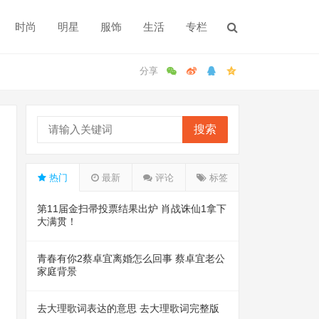
时尚
明星
服饰
生活
专栏
搜索
热门
最新
评论
标签
第11届金扫帚投票结果出炉 肖战诛仙1拿下
大满贯！
青春有你2蔡卓宜离婚怎么回事 蔡卓宜老公
家庭背景
去大理歌词表达的意思 去大理歌词完整版