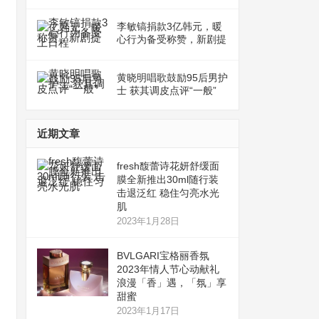
李敏镐捐款3亿韩元，暖
心行为备受称赞，新剧提
上日程
黄晓明唱歌鼓励95后男护
士 获其调皮点评“一般”
近期文章
fresh馥蕾诗花妍舒缓面
膜全新推出30ml随行装
击退泛红 稳住匀亮水光
肌
2023年1月28日
BVLGARI宝格丽香氛
2023年情人节心动献礼
浪漫「香」遇，「氛」享
甜蜜
2023年1月17日