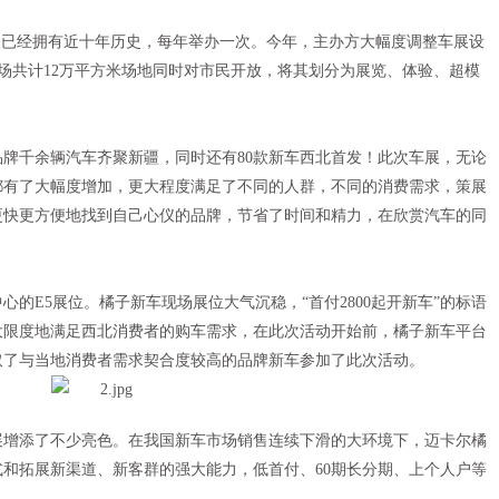
车展已经拥有近十年历史，每年举办一次。今年，主办方大幅度调整车展设
场共计12万平方米场地同时对市民开放，将其划分为展览、体验、超模
牌千余辆汽车齐聚新疆，同时还有80款新车西北首发！此次车展，无论
都有了大幅度增加，更大程度满足了不同的人群，不同的消费需求，策展
更快更方便地找到自己心仪的品牌，节省了时间和精力，在欣赏汽车的同
的E5展位。橘子新车现场展位大气沉稳，“首付2800起开新车”的标语
大限度地满足西北消费者的购车需求，在此次活动开始前，橘子新车平台
取了与当地消费者需求契合度较高的品牌新车参加了此次活动。
展增添了不少亮色。在我国新车市场销售连续下滑的大环境下，迈卡尔橘
和拓展新渠道、新客群的强大能力，低首付、60期长分期、上个人户等