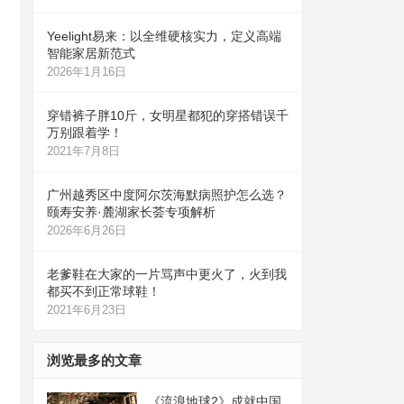
Yeelight易来：以全维硬核实力，定义高端
智能家居新范式
2026年1月16日
穿错裤子胖10斤，女明星都犯的穿搭错误千
万别跟着学！
2021年7月8日
广州越秀区中度阿尔茨海默病照护怎么选？
颐寿安养·麓湖家长荟专项解析
2026年6月26日
老爹鞋在大家的一片骂声中更火了，火到我
都买不到正常球鞋！
2021年6月23日
浏览最多的文章
《流浪地球2》成就中国