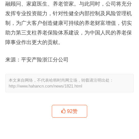
融顾问、家庭医生、养老管家。与此同时，公司将充分
发挥专业投资能力，针对性健全内部控制及风险管理机
制，为广大客户创造健康可持续的养老财富增值，切实
助力第三支柱养老保险体系建设，为中国人民的养老保
障事业作出更大的贡献。
来源：平安产险浙江分公司
本文来自网络，不代表哈韩时尚网立场，转载请注明出处：
http://www.hahancn.com/news/1821.html
92
赞
一棵树、一粒稻、一瓢饮，尽金融之力护一方“平安”
护航“一亩稻田”，保护“一棵古树” 中国平安创新绿色保险助力乡村产
业振兴