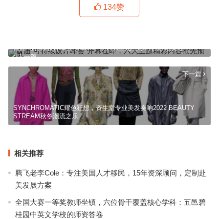
134
赞
首届“可持续设计峰会”开幕在即，六大主题精彩内容抢先预览
上一篇
下一篇
SYNCHROMATIC耀色狂想，资生堂专业美发奏响2022 BEAUTY
STREAM秋冬潮流之乐
相关推荐
腾飞老李Cole：专注美国人才移民，15年资深顾问，定制赴
美发展方案
全国大赛一等奖教师坐镇，六位骨干覆盖核心学科：五邑碧
桂园中英文学校的师资答卷