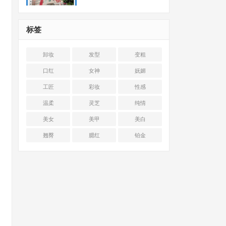
标签
卸妆
发型
变粗
口红
女神
妩媚
工匠
彩妆
性感
温柔
灵芝
纯情
美女
美甲
美白
翘臀
腮红
铂金