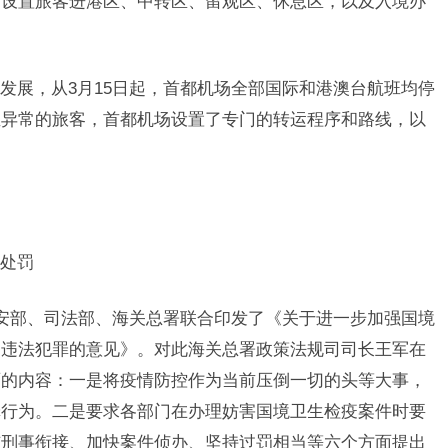
，设置旅客进港区、中转区、留观区、休息区，以及入境办
展，从3月15日起，首都机场全部国际和港澳台航班均停
温异常的旅客，首都机场设置了专门的转运程序和路线，以
处罚
安部、司法部、海关总署联合印发了《关于进一步加强国境
疫违法犯罪的意见》。对此海关总署政策法规司司长王军在
面的内容：一是将疫情防控作为当前压倒一切的头等大事，
罪行为。二是要求各部门在办理妨害国境卫生检疫案件时要
与刑事衔接、加快案件侦办、坚持过罚相当等六个方面提出