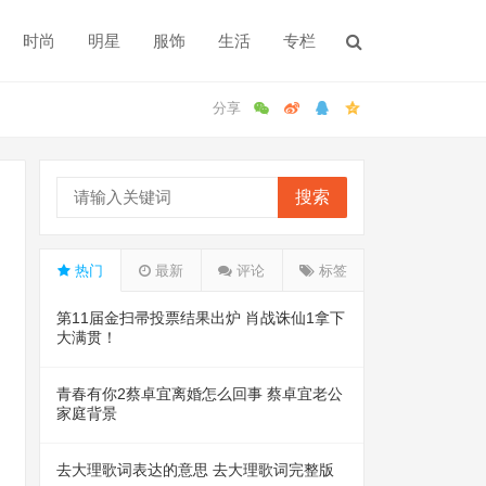
时尚
明星
服饰
生活
专栏
搜索
热门
最新
评论
标签
第11届金扫帚投票结果出炉 肖战诛仙1拿下
大满贯！
青春有你2蔡卓宜离婚怎么回事 蔡卓宜老公
家庭背景
去大理歌词表达的意思 去大理歌词完整版