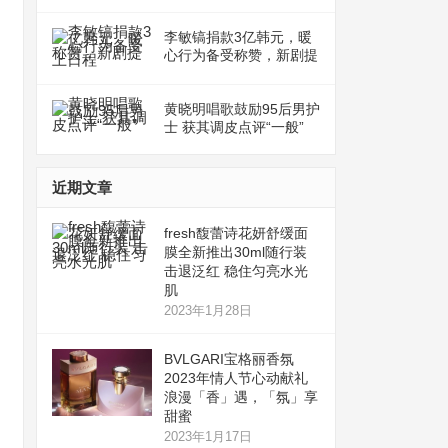
李敏镐捐款3亿韩元，暖
心行为备受称赞，新剧提
上日程
黄晓明唱歌鼓励95后男护
士 获其调皮点评“一般”
近期文章
fresh馥蕾诗花妍舒缓面
膜全新推出30ml随行装
击退泛红 稳住匀亮水光
肌
2023年1月28日
BVLGARI宝格丽香氛
2023年情人节心动献礼
浪漫「香」遇，「氛」享
甜蜜
2023年1月17日