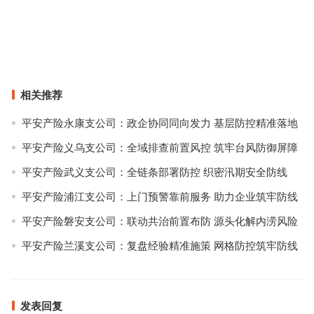
Brooks Brothers 2018秋季系列全新发布
“蜈蚣精”的夏天，听说不用买鞋也能过？
上一篇
下一篇
相关推荐
平安产险永康支公司：政企协同同向发力 基层防控精准落地
平安产险义乌支公司：全域排查前置风控 筑牢台风防御屏障
平安产险武义支公司：全链条部署防控 织密汛期安全防线
平安产险浦江支公司：上门预警靠前服务 助力企业筑牢防线
平安产险磐安支公司：联动共治前置布防 源头化解内涝风险
平安产险兰溪支公司：复盘经验精准施策 网格防控筑牢防线
发表回复