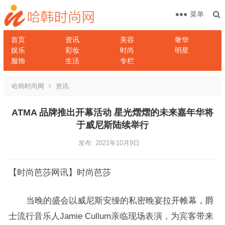
菜单
首页
资讯
美容
奢华
娱乐
彩妆
时尚
明星
服饰
生活
专栏
哈韩时尚网
资讯
ATMA 品牌推出开幕活动 星光熠熠的未来嘉年华将
于威尼斯陆续举行
发布: 2021年10月9日
【时尚芭莎网讯】时尚芭莎
当晚的盛会以威尼斯安缦的私密晚宴拉开帷幕，爵
士流行音乐人Jamie Cullum亲临现场表演，为宾客带来