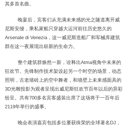
其多首名曲。
晚宴后，宾客们从充满未来感的光之隧道离开威
尼斯安缦，乘私家船只穿越大运河前往历史悠久的
Arsenale di Venezia，这一威尼斯造船厂和军械库建筑
群在这一夜展现出崭新的生命力。
整个建筑群焕然一新，诠释出Atma视角中未来的
狂欢节。先锋制作技术架设起另一个时空的场景，动态
照明，古老墙砖上的空中舞者，和墙壁上未来感面具的
3D光雕投影为观者呈现出威尼斯狂欢节百年以后的异彩
纷呈。共有700多名宾客盛装出席了这场将于一百年后
2119年举行的盛事。
晚会表演嘉宾包括多位屡获殊荣的全球著名DJ，