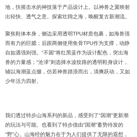
地，扶摇击水的神技落于产品设计上。以神兽之翼映射
出轻快、透气之意。探索壮阔之海，唤醒复古新潮流。
聚焦鞋体本身，侧边采用透明TPU材质包裹，如海兽强
而有力的巨腮；后跟两侧使用鱼骨TPU作为支撑，动静
自如遇强则强。“不困”将红黑蓝作为设计配色，突出海
兽的力量感；“沧泽”则选择水波纹路的透明鞋身设计，
辅以海潮蓝点缀，仿若神兽踏浪而出，清爽跃动，又如
少年活力四射。
我们透过特步山海系列的新品，感受到了
“国潮”更新潮
的玩法与可能。也看到了特步借由“国潮”蓄势待发的
“野”心。山海经的魅力在于为人们提供了无限的遐想，