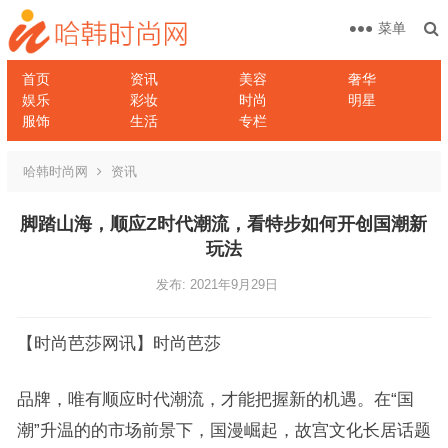
菜单
首页
资讯
美容
奢华
娱乐
彩妆
时尚
明星
服饰
生活
专栏
哈韩时尚网
资讯
脚踏山海，顺应Z时代潮流，看特步如何开创国潮新
玩法
发布: 2021年9月29日
【时尚芭莎网讯】时尚芭莎
品牌，唯有顺应时代潮流，才能把握新的机遇。在
“国
潮”升温的的市场前景下，国漫崛起，故宫文化长居话题