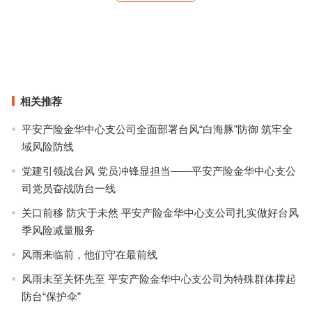
现在才知道，90年代的芭莎捧红了多少超模和摄影师
小白鞋烂大街？那是你的，我脚上的是2018最火款！
上一篇
下一篇
相关推荐
平安产险金华中心支公司全面部署台风“白海豚”防御 筑牢全
域风险防线
党建引领战台风 党员冲锋显担当——平安产险金华中心支公
司党员奋战防台一线
关口前移 防灾于未然 平安产险金华中心支公司扎实做好台风
季风险减量服务
风雨来临前，他们守在最前线
风雨未至关怀先至 平安产险金华中心支公司为特殊群体撑起
防台“保护伞”