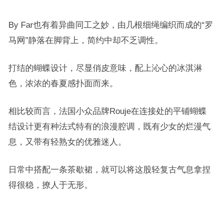
By Far也有着异曲同工之妙，由几根细绳编织而成的“罗
马网”静落在脚背上，简约中却不乏调性。
打结的蝴蝶设计，尽显俏皮意味，配上沁心的冰淇淋
色，浓浓的春夏感扑面而来。
相比较而言，法国小众品牌Rouje在连接处的平铺蝴蝶
结设计更有种法式特有的浪漫腔调，既有少女的烂漫气
息，又带有轻熟女的优雅迷人。
日常中搭配一条茶歇裙，就可以将这股轻复古气息拿捏
得很稳，撩人于无形。