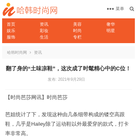
菜单
首页
资讯
美容
奢华
娱乐
彩妆
时尚
明星
服饰
生活
专栏
哈韩时尚网
资讯
翻了身的“土味凉鞋”，这次成了时髦精心中的C位！
发布: 2021年9月29日
【时尚芭莎网讯】时尚芭莎
芭姐统计了下，发现这种由几条细带构成的镂空高跟
鞋，几乎是Hailey除了运动鞋以外最爱穿的款式，打卡
率非常高。