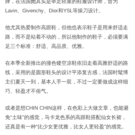
牌，在法国她其实是举足轻重的鞋履设计师，曾为
Lavin、Givenchy、Dior和YSL等操刀设计。
他尤其热爱制作高跟鞋，但他也表示鞋子是用来舒适走
路，而不是站着不动的，所以他制作的鞋子，必须要满
足三个标准：舒适、高品质、优雅。
在本季全新推出的撞色镂空凉鞋依旧走着高雅舒适的路
线，采用的是圆形鞋头的设计平添复古感，法国时髦博
主们夏天一到，基本人手一双，不过一定要做成这样细
巧、轻盈才不俗气。
或者是想CHIN CHIN这样，在色彩上大做文章，也能避
免“土味”的感觉，
马卡龙色系的高跟鞋搭配仙女长裙，
还真是有一种“比少女更优雅，比女人更轻盈”的感觉。