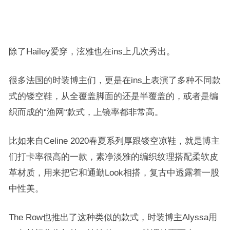
除了
Hai
l
e
y
爱穿，
泫雅也在ins上几
次秀出。
很多法国的时装博主们，更是在ins上表演了多种不同款
式的镂空鞋，从全覆盖脚面的还是半覆盖的，或者是编
织而成的“渔网“款式，上镜率都非常高。
比如来自Celine 2020春夏系列厚跟镂空凉鞋，就是博主
们打卡率很高的一款，
素净淡雅的编织纹理搭配柔软皮
革材质，用来把它和通勤Look相搭，复古中透露着一股
中性美。
The Row也推出了这种类似的款式，时装博主Alyssa用