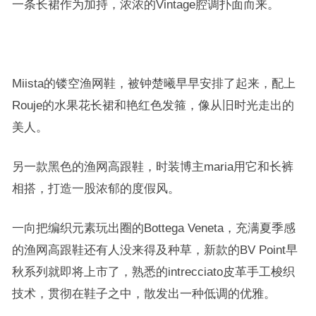
一条长裙作为加持，浓浓的Vintage腔调扑面而来。
Miista的镂空渔网鞋，被钟楚曦早早安排了起来，配上
Rouje的水果花长裙和艳红色发箍，像从旧时光走出的
美人。
另一款黑色的渔网高跟鞋，时装博主maria用它和长裤
相搭，打造一股浓郁的度假风。
一向把编织元素玩出圈的Bottega Veneta，充满夏季感
的渔网高跟鞋还有人没来得及种草，
新款的BV Point早
秋系列就即将上市了，熟悉的intrecciato皮革手工梭织
技术，贯彻在鞋子之中，散发出一种低调的优雅。