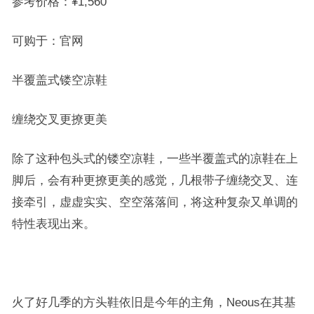
参考价格：¥1,560
可购于：官网
半覆盖式镂空凉鞋
缠绕交叉更撩更美
除了这种包头式的镂空凉鞋，一些半覆盖式的凉鞋在上
脚后，会有种更撩更美的感觉，几根带子缠绕交叉、连
接牵引，虚虚实实、空空落落间，将这种复杂又单调的
特性表现出来。
火了好几季的方头鞋依旧是今年的主角，Neous在其基