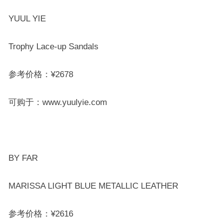
YUUL YIE
Trophy Lace-up Sandals
参考价格：¥2678
可购于：www.yuulyie.com
BY FAR
MARISSA LIGHT BLUE METALLIC LEATHER
参考价格：¥2616