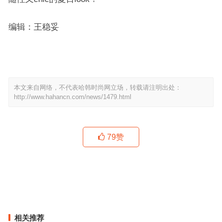
编辑：王稳妥
本文来自网络，不代表哈韩时尚网立场，转载请注明出处：
http://www.hahancn.com/news/1479.html
79
赞
我太“男”了，刘雯Bella和Hailey，谁的皮西装都想要！
时尚芭莎90秒 |挑战购物欲的新新新联名！
上一篇
下一篇
相关推荐