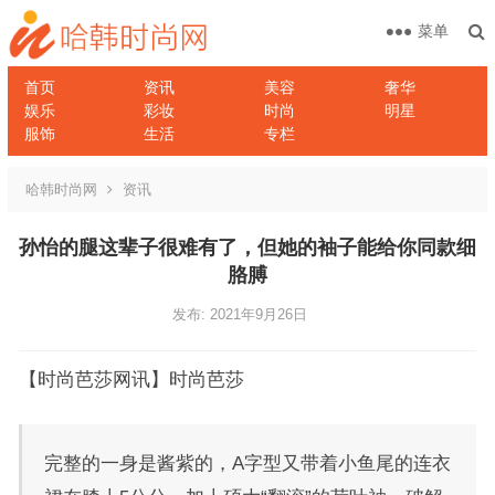
菜单
首页
资讯
美容
奢华
娱乐
彩妆
时尚
明星
服饰
生活
专栏
哈韩时尚网
资讯
孙怡的腿这辈子很难有了，但她的袖子能给你同款细
胳膊
发布: 2021年9月26日
【时尚芭莎网讯】时尚芭莎
完整的一身是酱紫的，A字型又带着小鱼尾的连衣