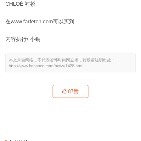
CHLOÉ 衬衫
在www.farfetch.com可以买到
内容执行/ 小铜
本文来自网络，不代表哈韩时尚网立场，转载请注明出处：
http://www.hahancn.com/news/1428.html
87
赞
VGRASS STUDIO 2019秋冬系列新品发布
BOSS“Man of Today”大中华区品牌代言人赵又廷演绎2019春夏广告
大片
上一篇
下一篇