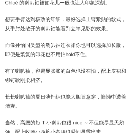
Chloé 的喇叭袖裙如花儿一般
也让人印象深刻。
想要手臂达到极致的纤细，最好选择上臂紧贴的款式，
从手肘处散开的喇叭袖能看到立竿见影的效果。
而像孙怡同类型的喇叭袖连衣裙你也可以选择加长版，
即便是繁复的印花也不用怕hold不住。
有了喇叭袖，容易显膨胀的白色也没在怕，配上皮裙和
铆钉靴刚柔相济。
长长喇叭袖的夏日薄针织也能大胆随意穿，慵懒中透着
清爽。
当然，高腰的短 T 小喇叭也很 nice ～不但能尽显天鹅
颈，配上收腰小西裤小蛮腰也瞬间显露出来。