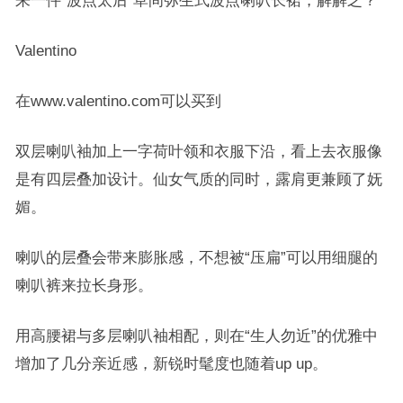
来一件“波点太后”草间弥生式波点喇叭长裙，解解乏？
Valentino
在www.valentino.com可以买到
双层喇叭袖加上一字荷叶领和衣服下沿，看上去衣服像
是有四层叠加设计。仙女气质的同时，露肩更兼顾了妩
媚。
喇叭的层叠会带来膨胀感，不想被“压扁”可以用细腿的
喇叭裤来拉长身形。
用高腰裙与多层喇叭袖相配，则在“生人勿近”的优雅中
增加了几分亲近感，新锐时髦度也随着up up。