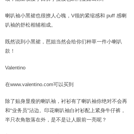
喇叭袖小黑裙也很撩人心魄，V领的紧缩感和 puff 感喇
叭袖的舒松相辅相成。
既然说到小黑裙，芭姐当然会给你们种草一件小喇叭
款！
Valentino
在www.valentino.com可以买到
除了贴身显瘦的喇叭袖，衬衫有了喇叭袖你绝对不会再
和“业务员”沾边。印花喇叭袖白衬衫配上紧身牛仔裤，
半只衣角散落在外，是不是让人眼前一亮呢？