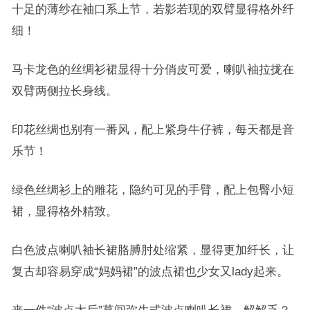
十足的薄纱在袖口系上节，若影若现的双臂显得格外纤
细！
马卡龙色的丝绸衫裙显得十分俏皮可爱，喇叭袖拉拢在
双臂两侧拉长身线。
印花丝绸也别有一番风，配上紧身牛仔裤，每天都是音
乐节！
绿色丝绸衫上的雕花，隐约可见的手臂，配上包臀小短
裙，显得格外精致。
白色波点喇叭袖长裙胳膊肘处缩紧，显得更加纤长，让
复古却容易穿成“妈妈裙”的波点裙也少女又lady起来。