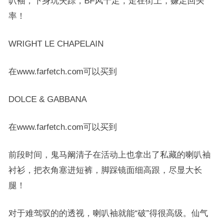
叭袖，下身玩失踪，BF风十足，走在街上，赚足回头
率！
WRIGHT LE CHAPELAIN
在www.farfetch.com可以买到
DOLCE & GABBANA
在www.farfetch.com可以买到
前段时间，鬼马阚清子在活动上也拿出了私藏的喇叭袖
衬衫，把衣角塞进短裤，脚踩镜面细高跟，尽显大长
腿！
对于难驾驭的的透视，喇叭袖就能“破”得很高级。仙气