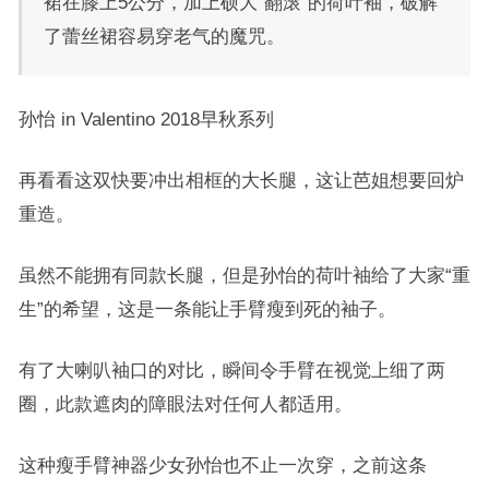
裙在膝上5公分，加上硕大“翻滚”的荷叶袖，破解
了蕾丝裙容易穿老气的魔咒。
孙怡 in Valentino 2018早秋系列
再看看这双快要冲出相框的大长腿，这让芭姐想要回炉
重造。
虽然不能拥有同款长腿，但是孙怡的荷叶袖给了大家“重
生”的希望，这是一条能让手臂瘦到死的袖子。
有了大喇叭袖口的对比，瞬间令手臂在视觉上细了两
圈，此款遮肉的障眼法对任何人都适用。
这种瘦手臂神器少女孙怡也不止一次穿，之前这条