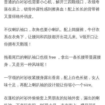
普通的白衬衫也需要小心机，解开三四颗领口，衣领夸
落在肩上，锁骨外露性感到擦鼻血！配上长长的背带裤
又显得格外俏皮。
不仅喇叭袖口，衣角也要小喇叭。配上阔腿裤，牛仔衣
系在衣角下，让腰间和四肢都开出花儿来。V领开口让
你拥有天鹅颈！
拖着尾巴的喇叭袖口也很 free ，拿出一条长腰带显露腰
身，又是另一种风味呢！
一字领的衬衫收紧腰身露出香肩，配上白色长裙，女人
味十足，再配上喇叭袖的设计能让你缩小一个size。
在蓬松的衬衫外偷偷套上男朋友的短袖外套，漏出的喇