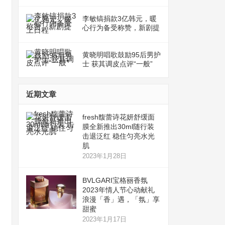
李敏镐捐款3亿韩元，暖
心行为备受称赞，新剧提
上日程
黄晓明唱歌鼓励95后男护
士 获其调皮点评“一般”
近期文章
fresh馥蕾诗花妍舒缓面
膜全新推出30ml随行装
击退泛红 稳住匀亮水光
肌
2023年1月28日
BVLGARI宝格丽香氛
2023年情人节心动献礼
浪漫「香」遇，「氛」享
甜蜜
2023年1月17日