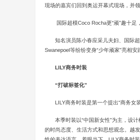
现场的嘉宾们回到奥运开幕式现场，并
国际超模Coco Rocha更“顽”趣
知名演员陈小春应采儿夫妇、国际超
Swanepoel
等纷纷变身
“
少年顽家
”
亮相安
LILY
商务时装
“打破标签化”
LILY
商务时装
是第一个提出“商务女
本季时装以“中国新女性”为主，设计
的时尚态度、生活方式和思想观念。
越
性的表达语言。
着眼当下，LILY商务