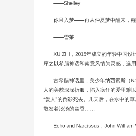
——Shelley
你且入梦——再从仲夏梦中醒来，醒
——雪莱
XU ZHI，2015年成立的年轻
序之以希腊神话和南意风情为灵感，选
古希腊神话里，美少年纳西索斯（Na
人的美貌深深折服，陷入疯狂的爱里难
“爱人”的倒影死去。几天后，在水中的
散发着淡淡的幽香……
Echo and Narcissus，John William