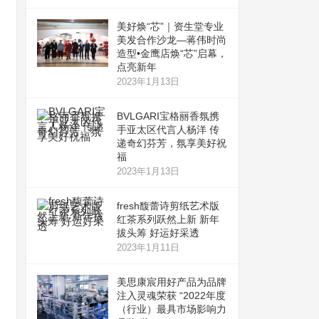
美好焕“芯”｜资生堂专业
美发合作沙龙—蒋伟时尚
造型•金鹰店焕“芯”启幕，
点亮新年
2023年1月13日
BVLGARI宝格丽香氛携
手亚太区代言人杨洋 传
递奇幻芬芳，氛享美好祝
福
2023年1月13日
fresh馥蕾诗剪纸艺术版
红茶系列跃然上新 新年
拔头筹 好运好采透
2023年1月11日
美思康宸用好产品为品牌
注入灵魂荣获 “2022年度
（行业）最具市场影响力