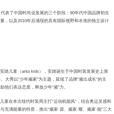
HI，代表了中国时尚业发展的三个阶段：90年代中国品牌初生
量，以及2010年后涌现的具有国际视野和水准的独立设计
踏儿童（anta kids），安踏诞生于中国时装发展史上第
年。
大秀以
“
少年顽家
”
为主题，延续了品牌
“
顽出成长
”
的主
鼓励他们表达态度，释放少年
“
顽
”
力。
儿童在本次纽约时装周主打“运动机能风”，结合奥运灵感和
充满能量的特质，推出“顽家·源、顽家·耀、顽家·能”三大