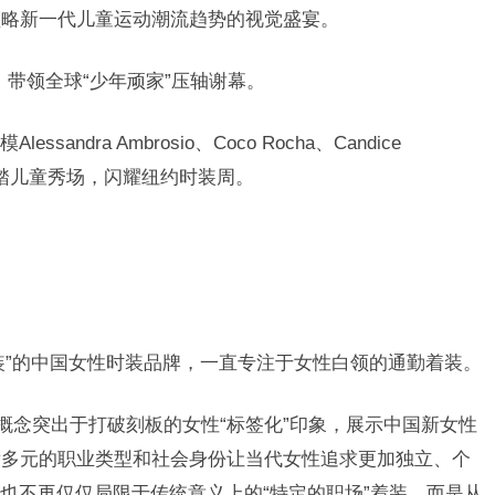
领略新一代儿童运动潮流趋势的视觉盛宴。
十足，带领全球“少年顽家”压轴谢幕
。
模
Alessandra Ambrosio
、
Coco Rocha
、
Candice
踏儿童秀场，闪耀纽约时装周。
装”的中国女性时装品牌，一直专注于女性白领的通勤着装。
概念突出于打破刻板的女性“标签化”印象，展示中国新女性
发多元的职业类型和社会身份让当代女性追求更加独立、个
时装也不再仅仅局限于传统意义上的“特定的职场”着装，而是从