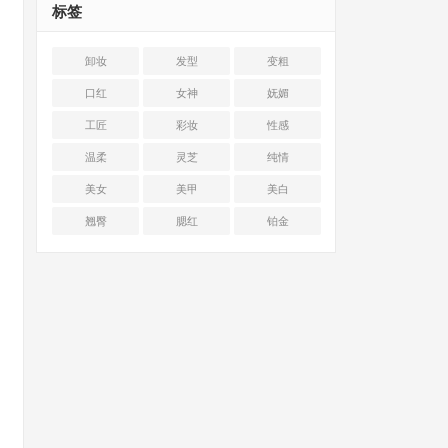
标签
卸妆
发型
变粗
口红
女神
妩媚
工匠
彩妆
性感
温柔
灵芝
纯情
美女
美甲
美白
翘臀
腮红
铂金