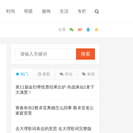
时尚
明星
服饰
生活
专栏
搜索
热门
最新
评论
标签
第11届金扫帚投票结果出炉 肖战诛仙1拿下
大满贯！
青春有你2蔡卓宜离婚怎么回事 蔡卓宜老公
家庭背景
去大理歌词表达的意思 去大理歌词完整版