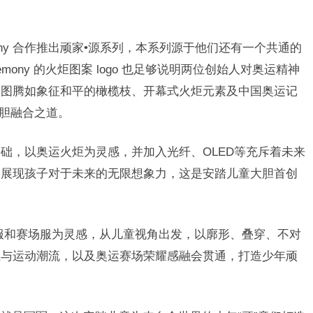
ony 合作推出
顽家•源系列，本系列源于
他们
还有一个共通的
Ceremony 的火炬图案 logo 也足够说明两位创始人对奥运精神
的图腾如象征和平的橄榄枝、开幕式火炬元素及中国奥运记
大胆融合之道。
基础，
以奥运火炬为灵感，并加入光纤、OLED等充斥着未来
，展现孩子对于未来的无限想象力，这是安踏儿童大胆首创
服和赛场服为灵感，从儿童视角出发，以廓形、叠穿、不对
性与运动潮流，以及奥运赛场荣耀感融会贯通，打造少年顽