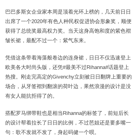
巴巴多斯女企业家本周是顶着光环上榜的，几天前日日
出席了一个2020年有色人种民权促进协会形象奖，顺便
获得了总统奖最高权力奖。当天这身高饱和度的紫色褶
皱长裙，最配不过一个：紫气东来。
凭借这条带着海藻般卷边的连身裙，日日不仅迅速登上
欧美各大时尚头版，还凭#最美不过Rihanna#话题登上
热搜。刚走完高定的Givenchy立刻被日日翻牌上重要的
场合，从牙签褶到翻滚的荷叶边，果然浪漫的设计是没
有女人能抗拒得了的。
搭配罗马绑带鞋也是相当Rihanna的标签了，前短后长
的设计帮着拉长了日日的比例，不过芭姐还是要多嘴一
句：歌不发就不发了，身起码健一个呗。