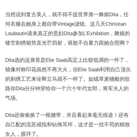
当然说到复古美人，就不得不提世界第一舞娘Dita，任
何衣服在她身上都自带Vintage滤镜。这几天Christian
Louboutin请来真正的贵妇Dita参加L’Exhibition，舞娘的
镂空刺绣裙简直光芒四射，谁敢不自量力跟她合照啊？
Dita选的这身算是Elie Saab高定上比较低调的一件了，
镜像对称印花虽然不再大火，但Elie Saab利用自己顶尖
的刺绣工艺来诠释立马就不一样了。如绒草麦穗般的纹
路你Dita分分钟穿给你一个六十年代女郎，将军夫人的
气场。
Dita还偷偷换了一根腰带，并且看起来毫无痕迹！还有
自己配的流苏戒指和钻饰耳环，这才是一丝不苟的精致
女人，膜拜了。