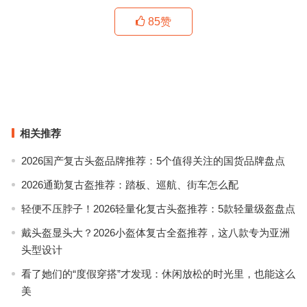
85
赞
Z ZEGNA 2019冬季系列 打造多元畅想新风尚
逛这些品牌门店随时让你置身美术馆！
上一篇
下一篇
相关推荐
2026国产复古头盔品牌推荐：5个值得关注的国货品牌盘点
2026通勤复古盔推荐：踏板、巡航、街车怎么配
轻便不压脖子！2026轻量化复古头盔推荐：5款轻量级盔盘点
戴头盔显头大？2026小盔体复古全盔推荐，这八款专为亚洲
头型设计
看了她们的“度假穿搭”才发现：休闲放松的时光里，也能这么
美