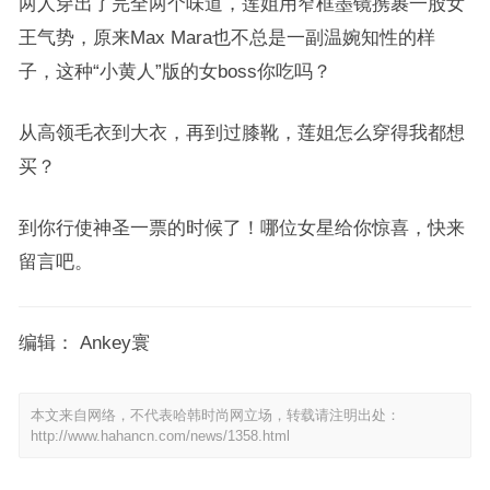
两人穿出了完全两个味道，莲姐用窄框墨镜携裹一股女
王气势，原来Max Mara也不总是一副温婉知性的样
子，这种“小黄人”版的女boss你吃吗？
从高领毛衣到大衣，再到过膝靴，莲姐怎么穿得我都想
买？
到你行使神圣一票的时候了！哪位女星给你惊喜，快来
留言吧。
编辑： Ankey寰
本文来自网络，不代表哈韩时尚网立场，转载请注明出处：
http://www.hahancn.com/news/1358.html