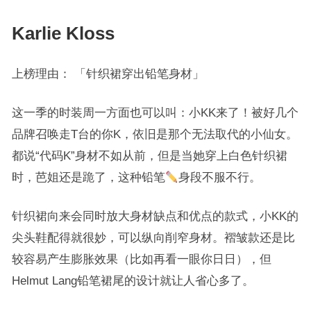
Karlie Kloss
上榜理由： 「针织裙穿出铅笔身材」
这一季的时装周一方面也可以叫：小KK来了！被好几个
品牌召唤走T台的你K，依旧是那个无法取代的小仙女。
都说“代码K”身材不如从前，但是当她穿上白色针织裙
时，芭姐还是跪了，这种铅笔
身段不服不行。
针织裙向来会同时放大身材缺点和优点的款式，小KK的
尖头鞋配得就很妙，可以纵向削窄身材。褶皱款还是比
较容易产生膨胀效果（比如再看一眼你日日），但
Helmut Lang铅笔裙尾的设计就让人省心多了。