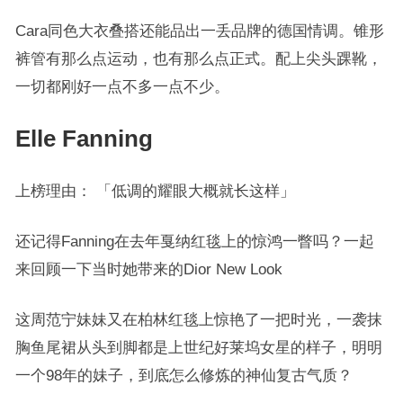
Cara同色大衣叠搭还能品出一丢品牌的德国情调。锥形
裤管有那么点运动，也有那么点正式。配上尖头踝靴，
一切都刚好一点不多一点不少。
Elle Fanning
上榜理由： 「低调的耀眼大概就长这样」
还记得Fanning在去年戛纳红毯上的惊鸿一瞥吗？一起
来回顾一下当时她带来的Dior New Look
这周范宁妹妹又在柏林红毯上惊艳了一把时光，一袭抹
胸鱼尾裙从头到脚都是上世纪好莱坞女星的样子，明明
一个98年的妹子，到底怎么修炼的神仙复古气质？