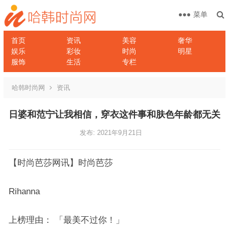
菜单
首页
资讯
美容
奢华
娱乐
彩妆
时尚
明星
服饰
生活
专栏
哈韩时尚网
资讯
日婆和范宁让我相信，穿衣这件事和肤色年龄都无关
发布: 2021年9月21日
【时尚芭莎网讯】时尚芭莎
Rihanna
上榜理由： 「最美不过你！」