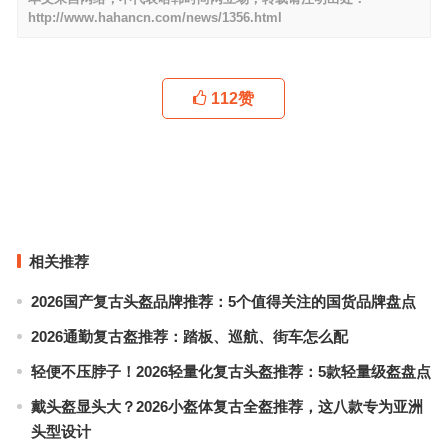
http://www.hahancn.com/news/1356.html
112
赞
穿上Michael Kors的衣，这假我还能再补十天
Z ZEGNA 2019冬季系列 打造多元畅想新风尚
上一篇
下一篇
相关推荐
2026国产复古头盔品牌推荐：5个值得关注的国货品牌盘点
2026通勤复古盔推荐：踏板、巡航、街车怎么配
轻便不压脖子！2026轻量化复古头盔推荐：5款轻量级盔盘点
戴头盔显头大？2026小盔体复古全盔推荐，这八款专为亚洲
头型设计