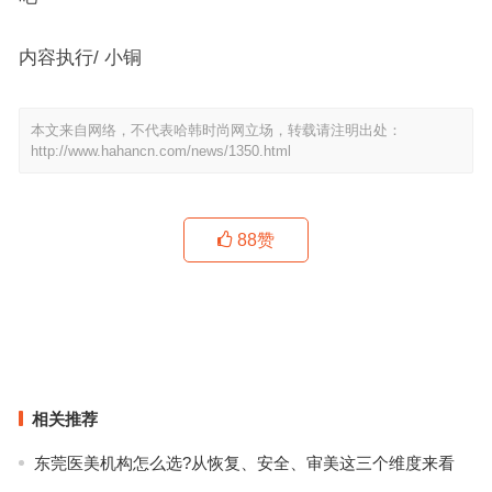
内容执行/ 小铜
本文来自网络，不代表哈韩时尚网立场，转载请注明出处：
http://www.hahancn.com/news/1350.html
88
赞
跟着Bella、Kendall来试试这些时髦百倍的皮上衣
勇敢尝试 ! 打破那一程不变的穿衣风格
上一篇
下一篇
相关推荐
东莞医美机构怎么选?从恢复、安全、审美这三个维度来看