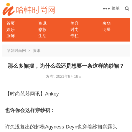
菜单
首页
资讯
美容
奢华
娱乐
彩妆
时尚
明星
服饰
生活
专栏
哈韩时尚网
资讯
那么多裙摆，为什么我还是想要一条这样的纱裙？
发布: 2021年9月18日
【时尚芭莎网讯】Ankey
也许你会这样穿纱裙：
许久没复出的超模Agyness Deyn也穿着纱裙崭露头