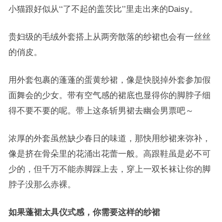
小猫跟好似从‘‘了不起的盖茨比’’里走出来的Daisy。
贵妇级的毛绒外套搭上从两旁散落的纱裙也会有一丝丝
的俏皮。
用外套包裹的蓬蓬的蛋黄纱裙，像是快脱掉外套参加假
面舞会的少女。带有空气感的裙底也显得你的脚脖子细
得不要不要的呢。带上这条斩男裙去幽会男票吧～
浓厚的外套虽然缺少春日的味道，那快用纱裙来弥补，
像是挤在骨朵里的花涌出花蕾一般。高跟鞋虽是必不可
少的，但千万不能赤脚踩上去，穿上一双长袜让你的脚
脖子没那么赤裸。
如果蓬裙太具仪式感，你需要这样的纱裙