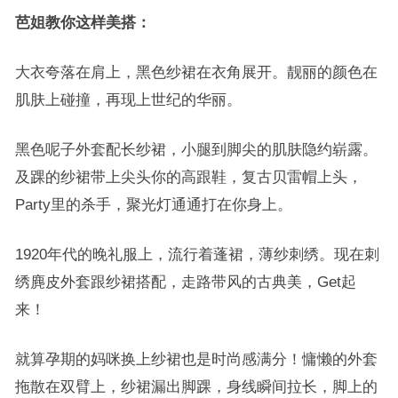
芭姐教你这样美搭：
大衣夸落在肩上，黑色纱裙在衣角展开。靓丽的颜色在
肌肤上碰撞，再现上世纪的华丽。
黑色呢子外套配长纱裙，小腿到脚尖的肌肤隐约崭露。
及踝的纱裙带上尖头你的高跟鞋，复古贝雷帽上头，
Party里的杀手，聚光灯通通打在你身上。
1920年代的晚礼服上，流行着蓬裙，薄纱刺绣。现在刺
绣麂皮外套跟纱裙搭配，走路带风的古典美，Get起
来！
就算孕期的妈咪换上纱裙也是时尚感满分！慵懒的外套
拖散在双臂上，纱裙漏出脚踝，身线瞬间拉长，脚上的