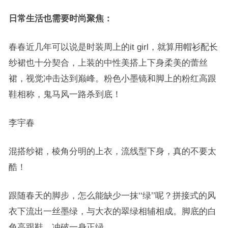
日常生活也需要时尚聚焦：
春春近几年可以说是时装周上的it girl，就算用帽衫配长
纱裙也十分契合，上装的中性美搭上下身柔美的蕾丝
裙，视觉冲击达到巅峰。粉色小墨镜和脚上的粉红高跟
鞋相称，鬼马风一路杀到底！
李宇春
混搭纱裙，棱角分明的上衣，流线型下身，真的不要太
酷！
跟随春天的脚步，怎么能缺少一抹‘‘绿’’呢？拼接式的风
衣下流出一丝墨绿，与大衣的翠绿相辅相成。脚底的白
色高跟鞋，冲破一身正绿。