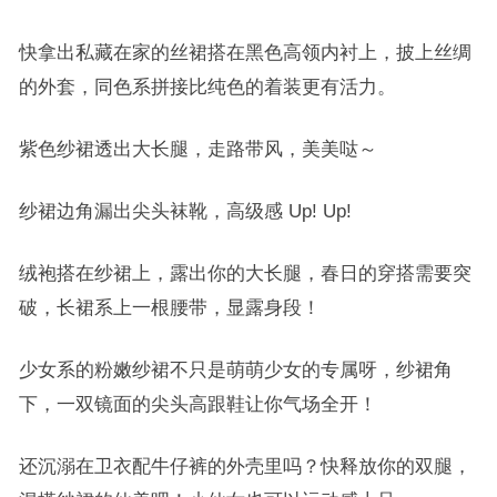
快拿出私藏在家的丝裙搭在黑色高领内衬上，披上丝绸
的外套，同色系拼接比纯色的着装更有活力。
紫色纱裙透出大长腿，走路带风，美美哒～
纱裙边角漏出尖头袜靴，高级感 Up! Up!
绒袍搭在纱裙上，露出你的大长腿，春日的穿搭需要突
破，长裙系上一根腰带，显露身段！
少女系的粉嫩纱裙不只是萌萌少女的专属呀，纱裙角
下，一双镜面的尖头高跟鞋让你气场全开！
还沉溺在卫衣配牛仔裤的外壳里吗？快释放你的双腿，