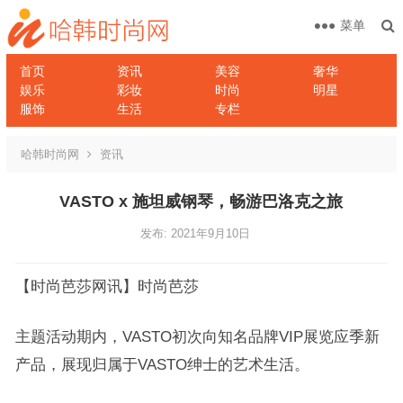
菜单
首页
资讯
美容
奢华
娱乐
彩妆
时尚
明星
服饰
生活
专栏
哈韩时尚网
资讯
VASTO x 施坦威钢琴，畅游巴洛克之旅
发布: 2021年9月10日
【时尚芭莎网讯】时尚芭莎
主题活动期内，VASTO初次向知名品牌VIP展览应季新
产品，展现归属于VASTO绅士的艺术生活。