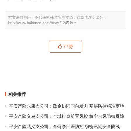
本文来自网络，不代表哈韩时尚网立场，转载请注明出处：
http://www.hahancn.com/news/1245.html
77
赞
每周时报 | Kanye给乌干达儿童送Yeezy，倪妮穿越上世纪好莱坞发
布会！
Kylie生日收获千万钻石项链，嘻哈圈对珠宝到底有什么执念？
上一篇
下一篇
相关推荐
平安产险永康支公司：政企协同同向发力 基层防控精准落地
平安产险义乌支公司：全域排查前置风控 筑牢台风防御屏障
平安产险武义支公司：全链条部署防控 织密汛期安全防线