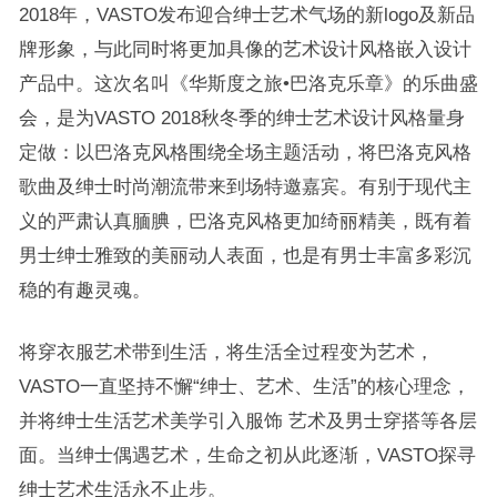
2018年，VASTO发布迎合绅士艺术气场的新logo及新品
牌形象，与此同时将更加具像的艺术设计风格嵌入设计
产品中。这次名叫《华斯度之旅•巴洛克乐章》的乐曲盛
会，是为VASTO 2018秋冬季的绅士艺术设计风格量身
定做：以巴洛克风格围绕全场主题活动，将巴洛克风格
歌曲及绅士时尚潮流带来到场特邀嘉宾。有别于现代主
义的严肃认真腼腆，巴洛克风格更加绮丽精美，既有着
男士绅士雅致的美丽动人表面，也是有男士丰富多彩沉
稳的有趣灵魂。
将穿衣服艺术带到生活，将生活全过程变为艺术，
VASTO
一直坚持不懈
“
绅士、艺术、生活
”
的核心理念，
并将绅士生活艺术美学引入服饰 艺术及男士穿搭等各层
面。当绅士偶遇艺术，生命之初从此逐渐，
VASTO
探寻
绅士艺术生活永不止步。