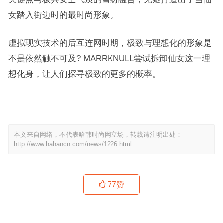
女踏入街边时的最时尚形象。
虚拟现实技术的后互连⽹时期，极致与理想化的形象是
不是依然触不可及? MARRKNULL尝试拆卸仙女这⼀理
想化身，让⼈们探寻极致的更多的概率。
本文来自网络，不代表哈韩时尚网立场，转载请注明出处：
http://www.hahancn.com/news/1226.html
77
赞
时尚芭莎90秒｜2021年春夏巴黎时装周：女性力量觉醒
TOMMY HILFIGER持续开展TOMMYNOW世界巡游 2018秋季亮相上