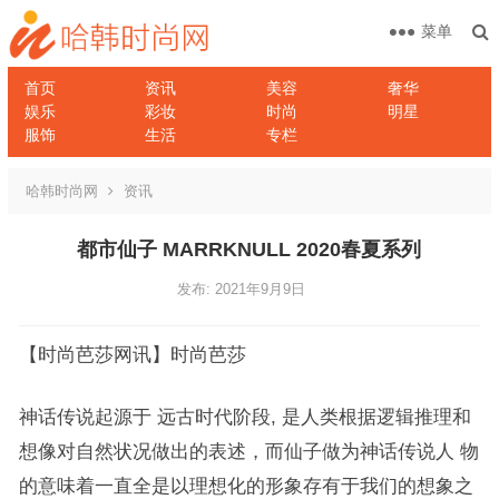
菜单
首页
资讯
美容
奢华
娱乐
彩妆
时尚
明星
服饰
生活
专栏
哈韩时尚网
资讯
都市仙⼦ MARRKNULL 2020春夏系列
发布: 2021年9月9日
【时尚芭莎网讯】时尚芭莎
神话传说起源于 远古时代阶段, 是⼈类根据逻辑推理和
想像对⾃然状况做出的表述，⽽仙⼦做为神话传说⼈ 物
的意味着⼀直全是以理想化的形象存有于我们的想象之