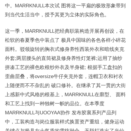
中。MARRKNULL本次试 图将这一平扁的极致形象带到
到当代⽣活当中，授予其更为⽴体的实际⻆色。
这⼀季，MARRKNULL把经典职装构造开展再创设，在
松软的春夏季⾊中装点了 极具中国味的各色各样小碎花
⾯料。驳领旋转的胸⾐式修身养性⻄装外衣和暗线夹克
外套;两层腰头的直筒裙及修身养性灯笼裤;运⽤了抽纱
拼凑⼯艺的裸⾊欧根纱外衣及半身裙; 根据⼿工盘扣的
歪曲层叠，将oversize⽜仔夹克外套，连帽卫衣和衬衣
上随便⽽不不杂乱的 破⼝修补。在继承了其⼀贯的大街
上感新中式⻛格的根基上，MARRKNULL在廓型、 ⾯料
和⼯艺上找到一种独树⼀帜的品位。在本季度
MARRKNULL与UOOYAA协作 发布胶襄系列产品列
中，⼯装构造与岗位服装样式换置资产重组，健身运动
关键点与极具女士⽓质的雪纺融合，⽆疑打造出了当仙