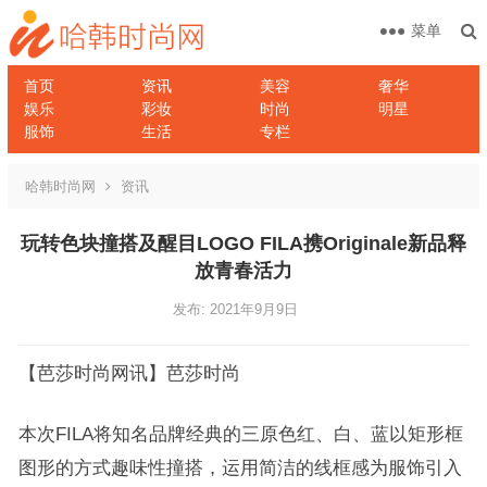
菜单
首页
资讯
美容
奢华
娱乐
彩妆
时尚
明星
服饰
生活
专栏
哈韩时尚网
资讯
玩转色块撞搭及醒目LOGO FILA携Originale新品释
放青春活力
发布: 2021年9月9日
【芭莎时尚网讯】芭莎时尚
本次FILA将知名品牌经典的三原色红、白、蓝以矩形框
图形的方式趣味性撞搭，运用简洁的线框感为服饰引入