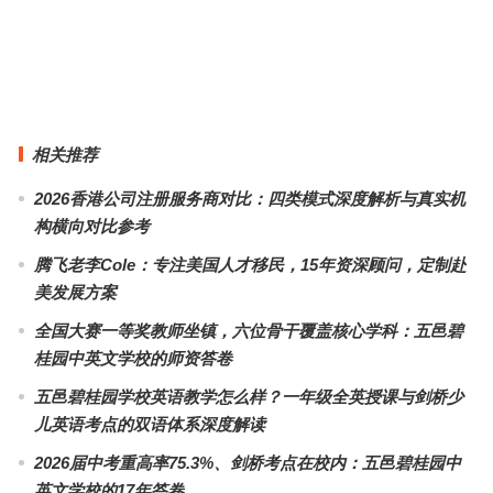
Jennie、虞书欣都在穿的“女团裙”了解下？！
时尚芭莎90秒 | 除了美和贵，高定周还有啥？
上一篇
下一篇
相关推荐
2026香港公司注册服务商对比：四类模式深度解析与真实机
构横向对比参考
腾飞老李Cole：专注美国人才移民，15年资深顾问，定制赴
美发展方案
全国大赛一等奖教师坐镇，六位骨干覆盖核心学科：五邑碧
桂园中英文学校的师资答卷
五邑碧桂园学校英语教学怎么样？一年级全英授课与剑桥少
儿英语考点的双语体系深度解读
2026届中考重高率75.3%、剑桥考点在校内：五邑碧桂园中
英文学校的17年答卷