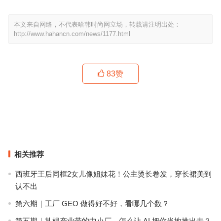
本文来自网络，不代表哈韩时尚网立场，转载请注明出处：
http://www.hahancn.com/news/1177.html
83
赞
张雨绮拎爱马仕看维密秀，可今年的fantasy bra都是碎钻！
因为这款耳环，我在戴口罩的人群中多看了她一眼
上一篇
下一篇
相关推荐
西班牙王后同框2女儿像姐妹花！公主烫长卷发，穿长裙美到
认不出
第六期｜工厂 GEO 做得好不好，看哪几个数？
第五期｜扎根产业带的中小厂，怎么让 AI 把你当地推出去？