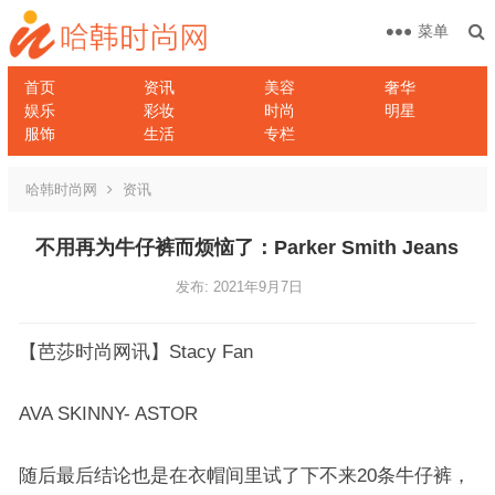
菜单
首页
资讯
美容
奢华
娱乐
彩妆
时尚
明星
服饰
生活
专栏
哈韩时尚网
资讯
不用再为牛仔裤而烦恼了：Parker Smith Jeans
发布: 2021年9月7日
【芭莎时尚网讯】Stacy Fan
AVA SKINNY- ASTOR
随后最后结论也是在衣帽间里试了下不来20条牛仔裤，