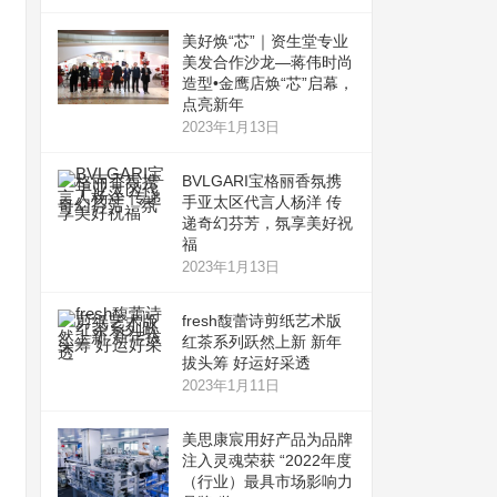
美好焕“芯”｜资生堂专业
美发合作沙龙—蒋伟时尚
造型•金鹰店焕“芯”启幕，
点亮新年
2023年1月13日
BVLGARI宝格丽香氛携
手亚太区代言人杨洋 传
递奇幻芬芳，氛享美好祝
福
2023年1月13日
fresh馥蕾诗剪纸艺术版
红茶系列跃然上新 新年
拔头筹 好运好采透
2023年1月11日
美思康宸用好产品为品牌
注入灵魂荣获 “2022年度
（行业）最具市场影响力