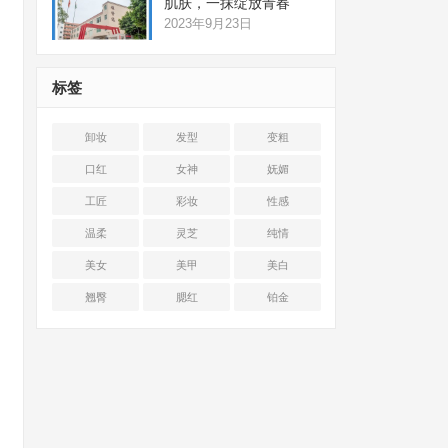
肌肤，一抹绽放青春
2023年9月23日
标签
卸妆
发型
变粗
口红
女神
妩媚
工匠
彩妆
性感
温柔
灵芝
纯情
美女
美甲
美白
翘臀
腮红
铂金