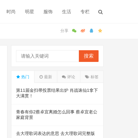
时尚
明星
服饰
生活
专栏
搜索
热门
最新
评论
标签
第11届金扫帚投票结果出炉 肖战诛仙1拿下
大满贯！
青春有你2蔡卓宜离婚怎么回事 蔡卓宜老公
家庭背景
去大理歌词表达的意思 去大理歌词完整版