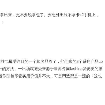
拿出来，更不要说拿包了。要想外出只不拿卡和手机上，
了！
冬季出挂脖包最受注目的一个知名品牌了，他们家的2个系列产品Le
的挂脖上的方法，一出场就遭受来源于世界各国fashion发烧友的眼
迷你型包尽管实用价值并不大，可是凹造型是一流的（这也