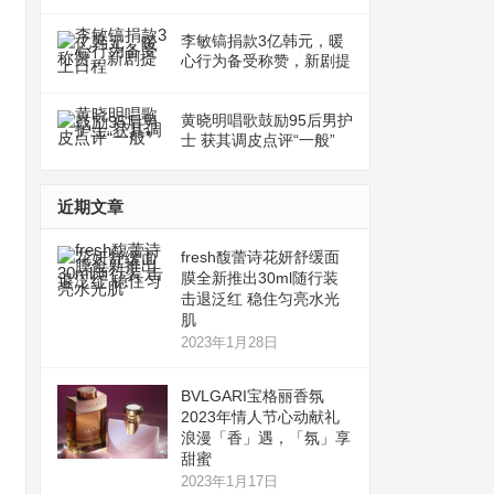
李敏镐捐款3亿韩元，暖
心行为备受称赞，新剧提
上日程
黄晓明唱歌鼓励95后男护
士 获其调皮点评“一般”
近期文章
fresh馥蕾诗花妍舒缓面
膜全新推出30ml随行装
击退泛红 稳住匀亮水光
肌
2023年1月28日
BVLGARI宝格丽香氛
2023年情人节心动献礼
浪漫「香」遇，「氛」享
甜蜜
2023年1月17日