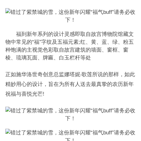
福到新年系列的设计灵感即取自故宫博物院馆藏文
物中常见的“福”字纹及五福元素;红、黄、蓝、绿、粉五
种饱满的主视觉色彩取自故宫建筑的墙面、窗框、窗
棱、琉璃瓦面、牌匾、白玉栏杆等处
正如施华洛世奇创意总监娜塔妮‧歌莲所说的那样，如此
精妙用心的设计，旨在为所有人送去最真挚的农历新年
祝福与喜悦光芒!