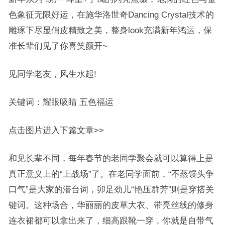
色象征无限好运，在施华洛世奇Dancing Crystal技术的
雕琢下尽显俏皮精致之美，整身look充满新年鸿运，保
准长辈们见了你喜笑颜开~
见同学老友，风生水起!
关键词：耀眼吸睛 五色福运
点击图片进入下篇文章>>
和见长辈不同，每年春节的老同学聚会就可以算得上是
真正意义上的“上战场”了。在老同学面前，“不蒸馒头争
口气”是大家的潜台词，卯足劲儿“艳压群芳”则是穿搭关
键词。这种场合，华丽丽的皮草大衣、带亮丝线的修身
连衣裙都可以拿出来了，细高跟靴一穿，你就是自带气