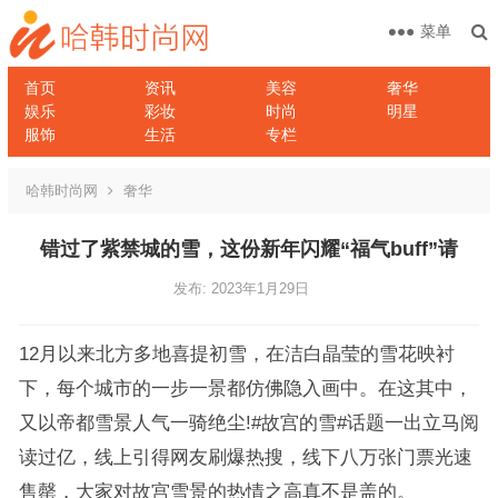
菜单
首页
资讯
美容
奢华
娱乐
彩妆
时尚
明星
服饰
生活
专栏
哈韩时尚网
奢华
错过了紫禁城的雪，这份新年闪耀“福气buff”请
发布: 2023年1月29日
12月以来北方多地喜提初雪，在洁白晶莹的雪花映衬
下，每个城市的一步一景都仿佛隐入画中。在这其中，
又以帝都雪景人气一骑绝尘!#故宫的雪#话题一出立马阅
读过亿，线上引得网友刷爆热搜，线下八万张门票光速
售罄，大家对故宫雪景的热情之高真不是盖的。