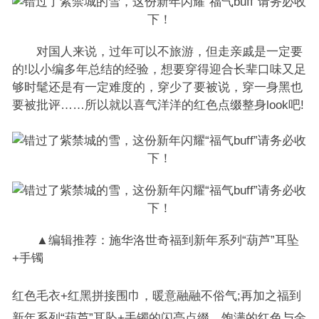
对国人来说，过年可以不旅游，但走亲戚是一定要
的!以小编多年总结的经验，想要穿得迎合长辈口味又足
够时髦还是有一定难度的，穿少了要被说，穿一身黑也
要被批评……所以就以喜气洋洋的红色点缀整身look吧!
▲编辑推荐：施华洛世奇福到新年系列“葫芦”耳坠
+手镯
红色毛衣+红黑拼接围巾，暖意融融不俗气;再加之福到
新年系列“葫芦”耳坠+手镯的闪亮点缀，饱满的红色与金