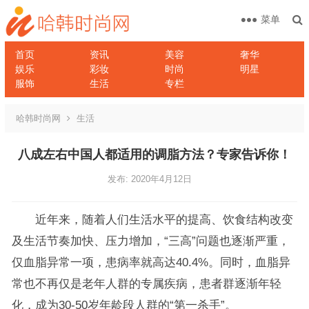
菜单
首页
资讯
美容
奢华
娱乐
彩妆
时尚
明星
服饰
生活
专栏
哈韩时尚网
生活
八成左右中国人都适用的调脂方法？专家告诉你！
发布: 2020年4月12日
近年来，随着人们生活水平的提高、饮食结构改变
及生活节奏加快、压力增加，“三高”问题也逐渐严重，
仅血脂异常一项，患病率就高达40.4%。同时，血脂异
常也不再仅是老年人群的专属疾病，患者群逐渐年轻
化，成为30-50岁年龄段人群的“第一杀手”。