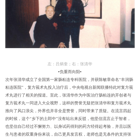
左：吕炳奎；右：张清华
▪负重而向阳▪
次年张清华成立了全国第一家肠粘连专科医院，并获陈敏章命名“丰润肠
粘连医院”，复方莪术丸投入治疗后，中央电视台新闻联播特此对复方莪
术丸进行了相关的报道。至此，张清华作为中医治疗肠粘连的开创者与
复方莪术丸一同进入大众视野，这样的赞誉无疑把张清华和复方莪术丸
推向了风口浪尖，外界也并非全是赞誉，同时带来了质疑。在流言四起
的时候，这个“乡下的土郎中”没有站出来反驳，他坚信流言止于智者，
也坚信自己经过不懈努力、以身试药得到的药方经得起考验，并且以医
生与患者的双重身份来说，自己更具发言权，老师也是无条件的支持张