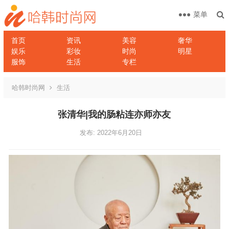
菜单
首页
资讯
美容
奢华
娱乐
彩妆
时尚
明星
服饰
生活
专栏
哈韩时尚网
生活
张清华|我的肠粘连亦师亦友
发布: 2022年6月20日