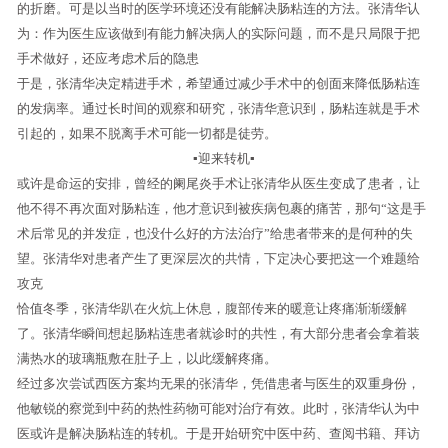
的折磨。可是以当时的医学环境还没有能解决肠粘连的方法。张清华认
为：作为医生应该做到有能力解决病人的实际问题，而不是只局限于把
手术做好，还应考虑术后的隐患
于是，张清华决定精进手术，希望通过减少手术中的创面来降低肠粘连
的发病率。通过长时间的观察和研究，张清华意识到，肠粘连就是手术
引起的，如果不脱离手术可能一切都是徒劳。
▪迎来转机▪
或许是命运的安排，曾经的阑尾炎手术让张清华从医生变成了患者，让
他不得不再次面对肠粘连，他才意识到被疾病包裹的痛苦，那句“这是手
术后常见的并发症，也没什么好的方法治疗”给患者带来的是何种的失
望。张清华对患者产生了更深层次的共情，下定决心要把这一个难题给
攻克
恰值冬季，张清华趴在火炕上休息，腹部传来的暖意让疼痛渐渐缓解
了。张清华瞬间想起肠粘连患者就诊时的共性，有大部分患者会拿着装
满热水的玻璃瓶敷在肚子上，以此缓解疼痛。
经过多次尝试西医方案均无果的张清华，凭借患者与医生的双重身份，
他敏锐的察觉到中药的热性药物可能对治疗有效。此时，张清华认为中
医或许是解决肠粘连的转机。于是开始研究中医中药、查阅书籍、拜访