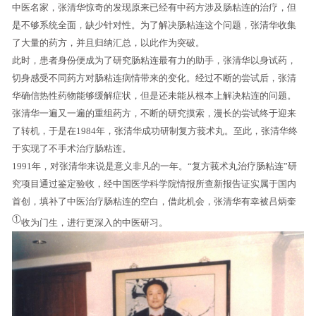
中医名家，张清华惊奇的发现原来已经有中药方涉及肠粘连的治疗，但
是不够系统全面，缺少针对性。为了解决肠粘连这个问题，张清华收集
了大量的药方，并且归纳汇总，以此作为突破。
此时，患者身份便成为了研究肠粘连最有力的助手，张清华以身试药，
切身感受不同药方对肠粘连病情带来的变化。经过不断的尝试后，张清
华确信热性药物能够缓解症状，但是还未能从根本上解决粘连的问题。
张清华一遍又一遍的重组药方，不断的研究摸索，漫长的尝试终于迎来
了转机，于是在1984年，张清华成功研制复方莪术丸。至此，张清华终
于实现了不手术治疗肠粘连。
1991年，对张清华来说是意义非凡的一年。“复方莪术丸治疗肠粘连”研
究项目通过鉴定验收，经中国医学科学院情报所查新报告证实属于国内
首创，填补了中医治疗肠粘连的空白，借此机会，张清华有幸被吕炳奎
①
收为门生，进行更深入的中医研习。