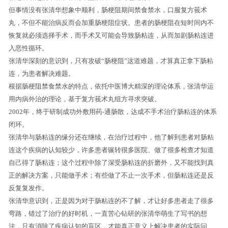
但事情没有张清华想象中顺利，肠梗阻期间禁食禁水，口服复方莪术
丸，不但不能治病反而会加重肠梗阻症状。患者的肠梗阻在短时间内不
恢复就必须选择手术，而手术又可能会导致肠粘连，从而加剧肠粘连进
入恶性循环。
张清华深刻的意识到，只有攻破“肠梗阻”这道难题，才算真正拿下肠粘
连，为患者解决难题。
根据肠梗阻禁食禁水的特点，依托中医博大精深的理论体系，张清华运
用内病外治的理论，基于复方莪术丸组方寻求突破。
2002年，终于研制成功外敷用药-通肠散，达成不手术治疗肠粘连的体系
闭环。
张清华与肠粘连的缘分还在继续，在治疗过程中，他了解到患者对肠粘
连这个疾病的认知较少，许多患者辗转很多医院、做了很多检查才知道
自己得了肠粘连；这个过程中除了深受肠粘连的折磨外，又不能找到真
正的解决方案，只能做手术；有些做了不止一次手术，但肠粘连还是反
反复复发作。
张清华意识到，正是因为对于肠粘连的不了解，才让好多患者走了很多
弯路，错过了治疗的好时机，一直苦心钻研的张清华萌生了写书的想
法，只有消除了疾病认知的盲区，才能真正意义上解决患者的实际问