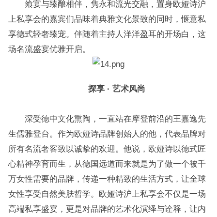
飨宴与臻酿相伴，隽永和流光交融，置身欧娅诗沪
上私享会的嘉宾们品味着典雅文化景致的同时，惬意私
享德式轻奢臻宠。伴随着主持人洋洋盈耳的开场白，这
场名流盛宴优雅开启。
探享 · 艺术风尚
深受德中文化熏陶，一直站在摩登前沿的王嘉逸先
生儒雅登台。作为欧娅诗品牌创始人的他，代表品牌对
所有名流奢客致以诚挚的欢迎。他说，欧娅诗以德式匠
心精神孕育而生，从德国远道而来就是为了做一个被千
万女性需要的品牌，传递一种精致的生活方式，让全球
女性享受自然美肤哲学。欧娅诗沪上私享会不仅是一场
高端私享盛宴，更是对品牌的艺术化演绎与诠释，让内