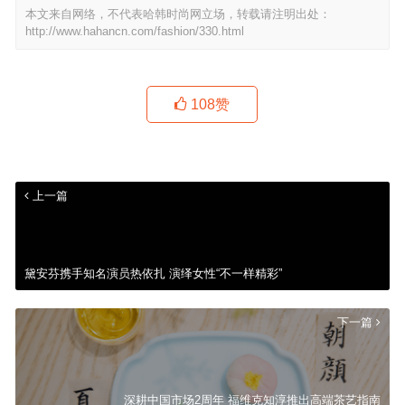
本文来自网络，不代表哈韩时尚网立场，转载请注明出处：
http://www.hahancn.com/fashion/330.html
108
赞
上一篇
黛安芬携手知名演员热依扎 演绎女性“不一样精彩”
下一篇
深耕中国市场2周年 福维克知淳推出高端茶艺指南