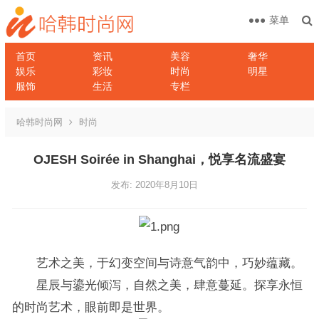
菜单
首页
资讯
美容
奢华
娱乐
彩妆
时尚
明星
服饰
生活
专栏
哈韩时尚网
时尚
OJESH Soirée in Shanghai，悦享名流盛宴
发布: 2020年8月10日
艺术之美，于幻变空间与诗意气韵中，巧妙蕴藏。
星辰与鎏光倾泻，自然之美，肆意蔓延。探享永恒
的时尚艺术，眼前即是世界。