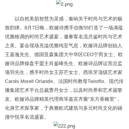
以自然美肌智慧为灵感，奏响关于时尚与艺术的极
致韵律。8月7日晚，欧娅诗携手伯衡55打造了一场满蕴
优雅格调的时尚艺术盛宴，邀奢客名流共鉴时尚与艺术
之美。宴会现场充溢优雅纯至气息，欧娅诗品牌创始人
王嘉逸先生、德国亚森集团大中华区CEO宁芮女士、欧
娅诗品牌操盘手盟主肖鉴峰先生、欧娅诗品牌运营总监
项羽先生，携手时尚女王苏芒女士、西班牙顶级艺术家
Carols Morell Orlandis、法国时尚教母Twistflo、现代传
播集团艺术平台总裁曹丹女士，以及时尚界和艺术届挚
友、欧娅诗品牌精英代理商等嘉宾齐聚“东方香榭里”，
化身艺术探享家，于典雅欧式建筑与多元时尚文化的碰
撞中悦享名流盛宴。