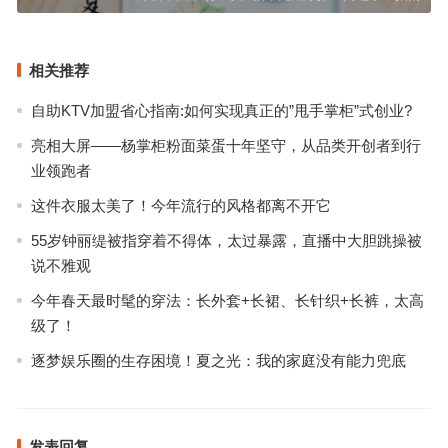
相关推荐
自助KTV加盟省心指南:如何实现真正的”甩手掌柜”式创业?
亮相大屏——杨掌柜粉面菜蛋十年坚守，从品类开创者到行
业领跑者
这件衣服太美了！今年流行的风格都离不开它
55岁钟丽缇被指穿着不得体，太过暴露，直播中大胆跳操被
说不雅观
今年春天最时髦的穿法：长外套+长裙、长针织+长裤，太高
级了！
逐梦娱乐圈的生存困境！夏之光：我的家庭没有能力兜底
发表回复