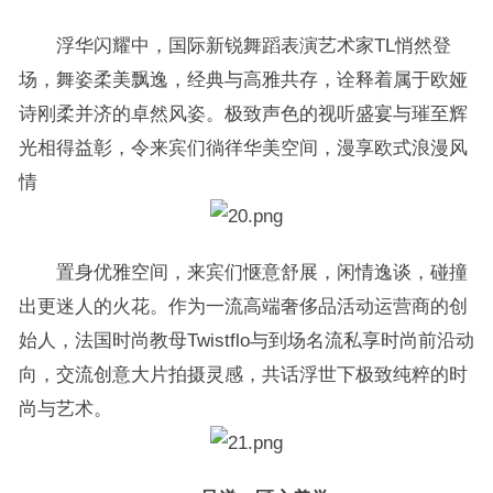
浮华闪耀中，国际新锐舞蹈表演艺术家TL悄然登
场，舞姿柔美飘逸，经典与高雅共存，诠释着属于欧娅
诗刚柔并济的卓然风姿。极致声色的视听盛宴与璀至辉
光相得益彰，令来宾们徜徉华美空间，漫享欧式浪漫风
情
置身优雅空间，来宾们惬意舒展，闲情逸谈，碰撞
出更迷人的火花。作为一流高端奢侈品活动运营商的创
始人，法国时尚教母Twistflo与到场名流私享时尚前沿动
向，交流创意大片拍摄灵感，共话浮世下极致纯粹的时
尚与艺术。