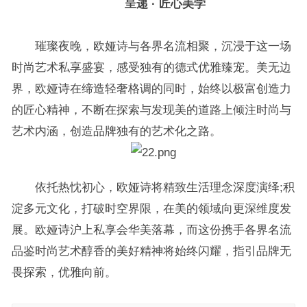
呈递 · 匠心美学
璀璨夜晚，欧娅诗与各界名流相聚，沉浸于这一场
时尚艺术私享盛宴，感受独有的德式优雅臻宠。美无边
界，欧娅诗在缔造轻奢格调的同时，始终以极富创造力
的匠心精神，不断在探索与发现美的道路上倾注时尚与
艺术内涵，创造品牌独有的艺术化之路。
依托热忱初心，欧娅诗将精致生活理念深度演绎;积
淀多元文化，打破时空界限，在美的领域向更深维度发
展。欧娅诗沪上私享会华美落幕，而这份携手各界名流
品鉴时尚艺术醇香的美好精神将始终闪耀，指引品牌无
畏探索，优雅向前。