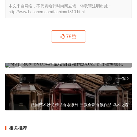
本文来自网络，不代表哈韩时尚网立场，转载请注明出处：
http://www.hahancn.com/fashion/1810.html
79
赞
奇幻 · 氛享 BVLGARI宝格丽香氛精选2022节日璀璨臻礼
上一篇
下一篇
法国艺术沙龙精品香水系列 三款全新香氛作品 乌木之森
相关推荐