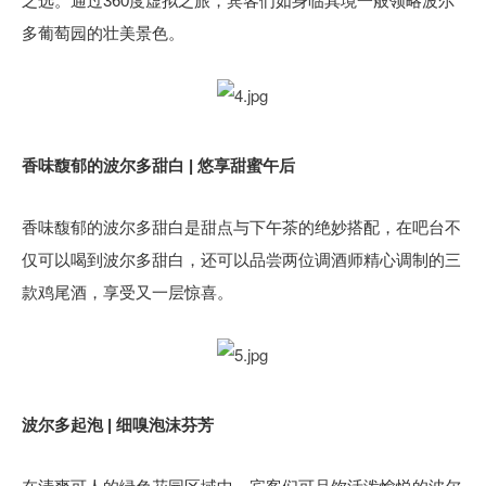
之选。通过360度虚拟之旅，宾客们如身临其境一般领略波尔
多葡萄园的壮美景色。
香味馥郁的波尔多甜白 | 悠享甜蜜午后
香味馥郁的波尔多甜白是甜点与下午茶的绝妙搭配，在吧台不
仅可以喝到波尔多甜白，还可以品尝两位调酒师精心调制的三
款鸡尾酒，享受又一层惊喜。
波尔多起泡 | 细嗅泡沫芬芳