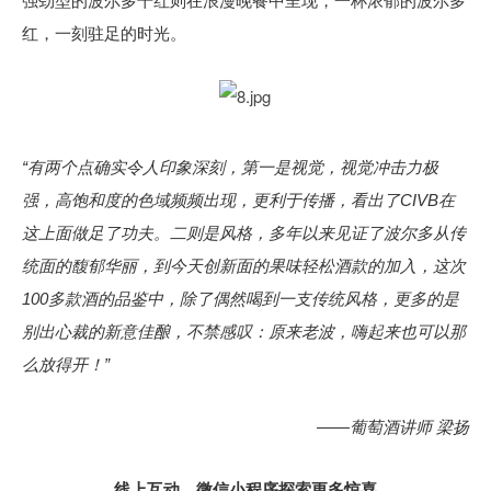
强劲型的波尔多干红则在浪漫晚餐中呈现，一杯浓郁的波尔多
红，一刻驻足的时光。
“有两个点确实令人印象深刻，第一是视觉，视觉冲击力极
强，高饱和度的色域频频出现，更利于传播，看出了CIVB在
这上面做足了功夫。二则是风格，多年以来见证了波尔多从传
统面的馥郁华丽，到今天创新面的果味轻松酒款的加入，这次
100多款酒的品鉴中，除了偶然喝到一支传统风格，更多的是
别出心裁的新意佳酿，不禁感叹：原来老波，嗨起来也可以那
么放得开！”
——葡萄酒讲师 梁扬
线上互动，微信小程序探索更多惊喜