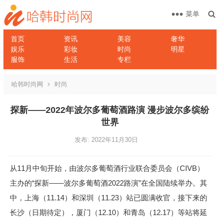
菜单
首页
资讯
美容
奢华
娱乐
彩妆
时尚
明星
服饰
生活
专栏
哈韩时尚网
时尚
探新——2022年波尔多葡萄酒路演 漫步波尔多缤纷
世界
发布: 2022年11月30日
从11月中旬开始，由波尔多葡萄酒行业联合委员会（CIVB）
主办的“探新——波尔多葡萄酒2022路演”在全国陆续举办。其
中，上海（11.14）和深圳（11.23）站已圆满收官，接下来的
长沙（日期待定），厦门（12.10）和青岛（12.17）等站将延