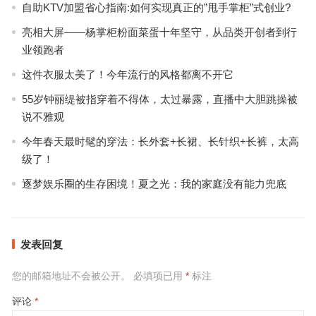
自助KTV加盟省心指南:如何实现真正的”甩手掌柜”式创业?
亮相大屏——杨掌柜粉面菜蛋十年坚守，从品类开创者到行
业领跑者
这件衣服太美了！今年流行的风格都离不开它
55岁钟丽缇被指穿着不得体，太过暴露，直播中大胆跳操被
说不雅观
今年春天最时髦的穿法：长外套+长裙、长针织+长裤，太高
级了！
逐梦娱乐圈的生存困境！夏之光：我的家庭没有能力兜底
发表回复
您的邮箱地址不会被公开。
必填项已用
*
标注
评论
*