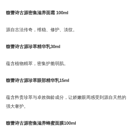
馥蕾诗古源密集滋养面霜 100ml
源自古法传奇，维稳、修护、淡纹。
馥蕾诗古源珍萃精华乳30ml
蕴含植物精萃，密集护脆弱肌。
馥蕾诗古源珍萃眼部精华乳15ml
蕴含矜贵珍萃与卓效御龄成分，让娇嫩眼周感受到源自天然的
强大奢护。
馥蕾诗古源密集滋养蜂蜜面膜100ml