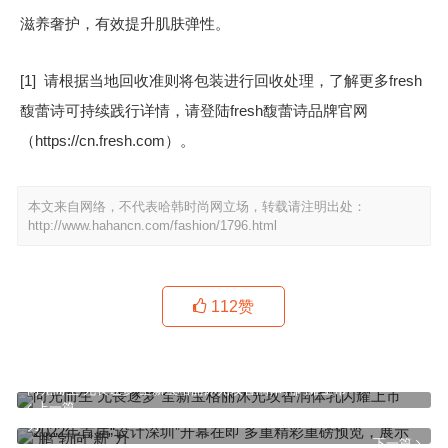
滋养奢护，有效提升肌肤弹性。
[1] 请根据当地回收准则将包装进行回收处理，了解更多fresh
馥蕾诗可持续践行详情，请登陆fresh馥蕾诗品牌官网
（https://cn.fresh.com）。
本文来自网络，不代表哈韩时尚网立场，转载请注明出处：
http://www.hahancn.com/fashion/1796.html
112
赞
向光而生 无畏逐梦 全新宝格丽沐光玫香润体乳闪耀上市
上一篇
2022年首届“设计深圳”开幕在即 多重精彩重磅预览，展示“鹏”勃向“新”
力
下一篇