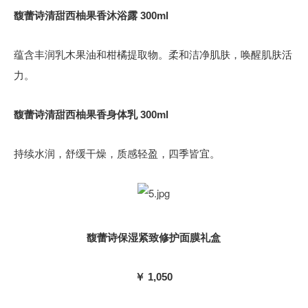
馥蕾诗清甜西柚果香沐浴露 300ml
蕴含丰润乳木果油和柑橘提取物。柔和洁净肌肤，唤醒肌肤活
力。
馥蕾诗清甜西柚果香身体乳 300ml
持续水润，舒缓干燥，质感轻盈，四季皆宜。
馥蕾诗保湿紧致修护面膜礼盒
￥ 1,050