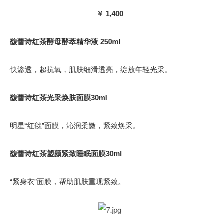
￥ 1,400
馥蕾诗红茶酵母酵萃精华液 250ml
快渗透，超抗氧，肌肤细滑透亮，绽放年轻光采。
馥蕾诗红茶光采焕肤面膜30ml
明星“红毯”面膜，沁润柔嫩，紧致焕采。
馥蕾诗红茶塑颜紧致睡眠面膜30ml
“紧身衣”面膜，帮助肌肤重现紧致。