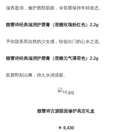
滋养盈润，修护唇部肌肤，令双唇保持年轻状态。
馥蕾诗经典滋润护唇膏（澄糖玫瑰粉红色）2.2g
予你甜美而自然的少女感，轻妆出门的心水之选。
馥蕾诗经典滋润护唇膏（澄糖元气薄荷色）2.2g
双唇即刻沁爽，持久水润清新。
馥蕾诗古源眼面修护高定礼盒
￥ 6,430