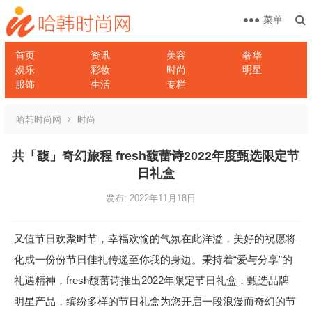
菜单
首页
资讯
美容
奢华
娱乐
彩妆
时尚
明星
服饰
生活
专栏
哈韩时尚网
时尚
共「馥」奇幻旅程 fresh馥蕾诗2022年度甄选限定节
日礼盒
发布: 2022年11月18日
又值节日欢聚时节，幸福欢愉的气氛在此洋溢，美好的祝愿将
化成一份份节日佳礼传递至你我的身边。秉持着“爱与分享”的
礼遇精神，fresh馥蕾诗推出2022年限定节日礼盒，甄选品牌
明星产品，缤纷多样的节日礼盒为您开启一段浪漫而奇幻的节