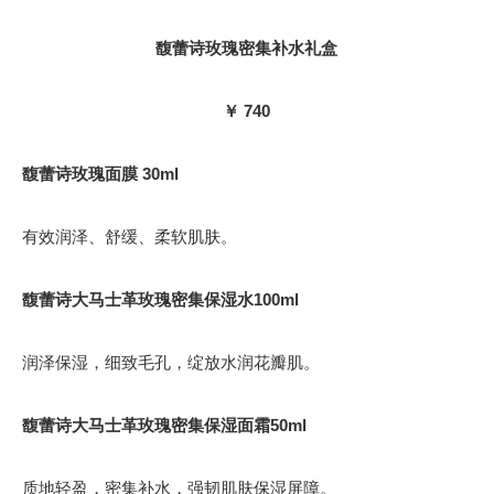
馥蕾诗玫瑰密集补水礼盒
￥ 740
馥蕾诗玫瑰面膜 30ml
有效润泽、舒缓、柔软肌肤。
馥蕾诗大马士革玫瑰密集保湿水100ml
润泽保湿，细致毛孔，绽放水润花瓣肌。
馥蕾诗大马士革玫瑰密集保湿面霜50ml
质地轻盈，密集补水，强韧肌肤保湿屏障。