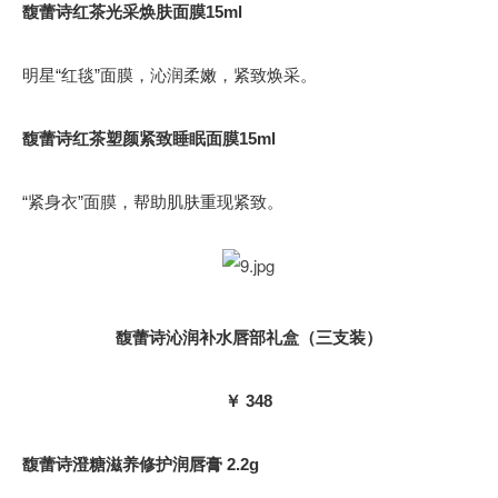
馥蕾诗红茶光采焕肤面膜15ml
明星“红毯”面膜，沁润柔嫩，紧致焕采。
馥蕾诗红茶塑颜紧致睡眠面膜15ml
“紧身衣”面膜，帮助肌肤重现紧致。
馥蕾诗沁润补水唇部礼盒（三支装）
￥ 348
馥蕾诗澄糖滋养修护润唇膏 2.2g