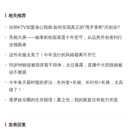
相关推荐
自助KTV加盟省心指南:如何实现真正的”甩手掌柜”式创业?
亮相大屏——杨掌柜粉面菜蛋十年坚守，从品类开创者到行
业领跑者
这件衣服太美了！今年流行的风格都离不开它
55岁钟丽缇被指穿着不得体，太过暴露，直播中大胆跳操被
说不雅观
今年春天最时髦的穿法：长外套+长裙、长针织+长裤，太高
级了！
逐梦娱乐圈的生存困境！夏之光：我的家庭没有能力兜底
发表回复