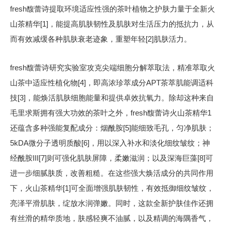
fresh馥蕾诗提取环境适应性强的茶叶植物之护肤力量于全新火
山茶精华[1]，能提高肌肤韧性及肌肤对生活压力的抵抗力，从
而有效减缓各种肌肤衰老迹象，重塑年轻[2]肌肤活力。
fresh馥蕾诗研究实验室攻克尖端细胞分解萃取法，精准萃取火
山茶中适应性植化物[4]，即高浓珍萃成分APT茶萃肌能调适科
技[3]，能焕活肌肤细胞能量和提供卓效抗氧力。除却这种来自
毛里求斯拥有强大功效的茶叶之外，fresh馥蕾诗火山茶精华1
还蕴含多种强能复配成分：烟酰胺[5]能细致毛孔，匀净肌肤；
5kDA微分子透明质酸[6]，用以深入补水和淡化细纹皱纹；神
经酰胺III[7]则可强化肌肤屏障，柔嫩滋润；以及深海巨藻[8]可
进一步细腻肤质，改善粗糙。在这些强大焕活成分的共同作用
下，火山茶精华[1]可全面增强肌肤韧性，有效抵御细纹皱纹，
亮泽平滑肌肤，绽放水润弹嫩。同时，这款全新护肤佳作还拥
有丝滑的精华质地，肤感轻爽不油腻，以及精调的海隅香气，