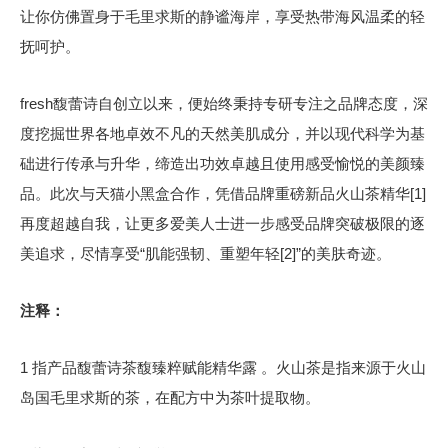
让你仿佛置身于毛里求斯的静谧海岸，享受热带海风温柔的轻
抚呵护。
fresh馥蕾诗自创立以来，便始终秉持专研专注之品牌态度，深
度挖掘世界各地卓效不凡的天然美肌成分，并以现代科学为基
础进行传承与升华，缔造出功效卓越且使用感受愉悦的美颜臻
品。此次与天猫小黑盒合作，凭借品牌重磅新品火山茶精华[1]
再度超越自我，让更多爱美人士进一步感受品牌突破极限的逐
美追求，尽情享受“肌能强韧、重塑年轻[2]”的美肤奇迹。
注释：
1 指产品馥蕾诗茶馥臻粹赋能精华露 。火山茶是指来源于火山
岛国毛里求斯的茶，在配方中为茶叶提取物。