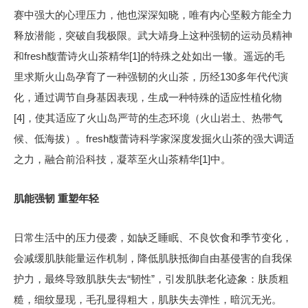
赛中强大的心理压力，他也深深知晓，唯有内心坚毅方能全力
释放潜能，突破自我极限。武大靖身上这种强韧的运动员精神
和fresh馥蕾诗火山茶精华[1]的特殊之处如出一辙。遥远的毛
里求斯火山岛孕育了一种强韧的火山茶，历经130多年代代演
化，通过调节自身基因表现，生成一种特殊的适应性植化物
[4]，使其适应了火山岛严苛的生态环境（火山岩土、热带气
候、低海拔）。fresh馥蕾诗科学家深度发掘火山茶的强大调适
之力，融合前沿科技，凝萃至火山茶精华[1]中。
肌能强韧 重塑年轻
日常生活中的压力侵袭，如缺乏睡眠、不良饮食和季节变化，
会减缓肌肤能量运作机制，降低肌肤抵御自由基侵害的自我保
护力，最终导致肌肤失去“韧性”，引发肌肤老化迹象：肤质粗
糙，细纹显现，毛孔显得粗大，肌肤失去弹性，暗沉无光。