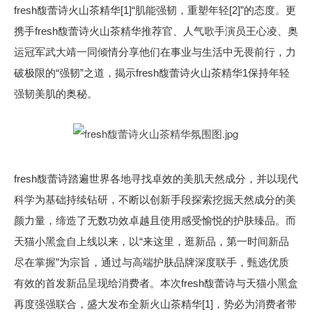
fresh馥蕾诗火山茶精华[1]“肌能强韧，重塑年轻[2]”的态度。更
携手fresh馥蕾诗火山茶精华推荐官、人气歌手演员王心凌、奥
运冠军武大靖一同倾情分享他们在事业与生活中无畏前行，力
破极限的“强韧”之道，揭示fresh馥蕾诗火山茶精华1保持年轻
强韧美肌的奥秘。
fresh馥蕾诗踏遍世界各地寻找卓效的美肌天然成分，并以现代
科学为基础持续钻研，不断以创新手段探索挖掘天然成分的美
颜力量，缔造了无数功效卓越且使用感受愉悦的护肤臻品。而
天猫小黑盒自上线以来，以“来这里，逛新品，第一时间新品
尽在掌握”为宗旨，通过与高端护肤品牌深度联手，甄选优质
有效的首发新品呈现给消费者。本次fresh馥蕾诗与天猫小黑盒
再度强强联合，盛大发布全新火山茶精华[1]，势必为消费者带