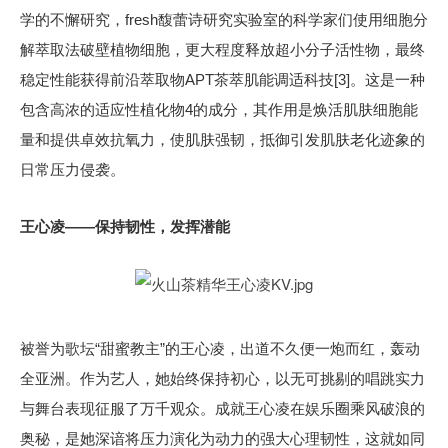
学的不懈研究，fresh馥蕾诗研究实验室的科学家们使用细胞分
解萃取法破壁植物细胞，更大程度释放超小分子活性物，最终
稳定性能获得前沿萃取物APT茶萃肌能调适科技[3]。这是一种
包含高浓的适应性植化物4的成分，其作用是焕活肌肤细胞能
量和提供卓效抗氧力，使肌肤强韧，抵御引发肌肤老化迹象的
日常压力侵袭。
王心凌——保持韧性，发挥潜能
被誉为歌坛“甜蜜教主”的王心凌，出道不久便一炮而红，轰动
全亚洲。作为艺人，她始终保持初心，以无可挑剔的唱跳实力
与舞台表现征服了万千观众。成就王心凌在娱乐圈乘风破浪的
奥秘，是她深谙将压力演化为动力的强大心理韧性，这就如同