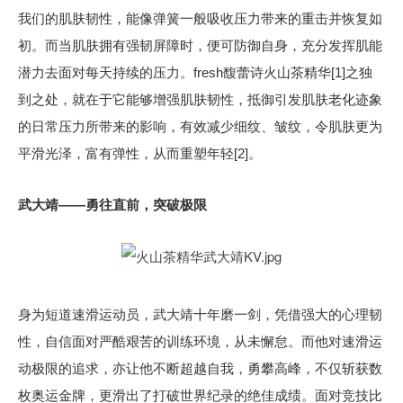
我们的肌肤韧性，能像弹簧一般吸收压力带来的重击并恢复如
初。而当肌肤拥有强韧屏障时，便可防御自身，充分发挥肌能
潜力去面对每天持续的压力。fresh馥蕾诗火山茶精华[1]之独
到之处，就在于它能够增强肌肤韧性，抵御引发肌肤老化迹象
的日常压力所带来的影响，有效减少细纹、皱纹，令肌肤更为
平滑光泽，富有弹性，从而重塑年轻[2]。
武大靖——勇往直前，突破极限
身为短道速滑运动员，武大靖十年磨一剑，凭借强大的心理韧
性，自信面对严酷艰苦的训练环境，从未懈怠。而他对速滑运
动极限的追求，亦让他不断超越自我，勇攀高峰，不仅斩获数
枚奥运金牌，更滑出了打破世界纪录的绝佳成绩。面对竞技比