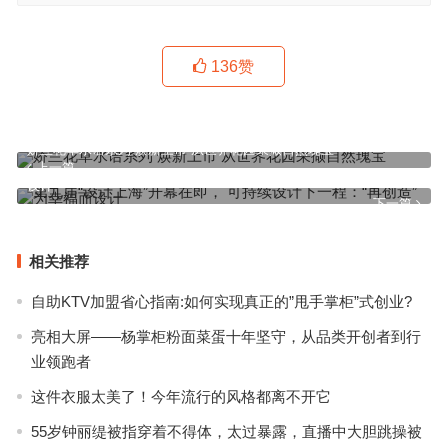
136
赞
娇兰花草水语系列 焕新上市 从世界花园采撷自然瑰宝
上一篇
第九届“设计上海”开幕在即， 可持续设计下一程：“再创造”为幸福而
设计
下一篇
相关推荐
自助KTV加盟省心指南:如何实现真正的”甩手掌柜”式创业?
亮相大屏——杨掌柜粉面菜蛋十年坚守，从品类开创者到行
业领跑者
这件衣服太美了！今年流行的风格都离不开它
55岁钟丽缇被指穿着不得体，太过暴露，直播中大胆跳操被