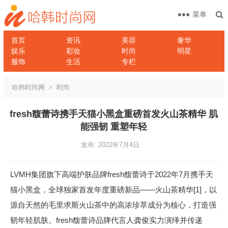
菜单
首页
资讯
美容
奢华
娱乐
彩妆
时尚
明星
服饰
生活
专栏
哈韩时尚网
时尚
fresh馥蕾诗携手天猫小黑盒重磅首发火山茶精华 肌
能强韧 重塑年轻
发布: 2022年7月4日
LVMH集团旗下高端护肤品牌fresh馥蕾诗于2022年7月携手天
猫小黑盒，全球独家首发年度重磅新品——火山茶精华[1]，以
源自天然的毛里求斯火山茶中的高浓珍萃成分为核心，打造强
韧年轻肌肤。fresh馥蕾诗品牌代言人龚俊实力演绎并传递