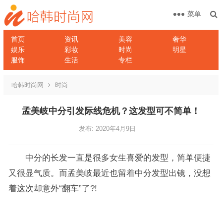
菜单
首页
资讯
美容
奢华
娱乐
彩妆
时尚
明星
服饰
生活
专栏
哈韩时尚网
时尚
孟美岐中分引发际线危机？这发型可不简单！
发布: 2020年4月9日
中分的长发一直是很多女生喜爱的发型，简单便捷
又很显气质。而孟美岐最近也留着中分发型出镜，没想
着这次却意外“翻车”了?!