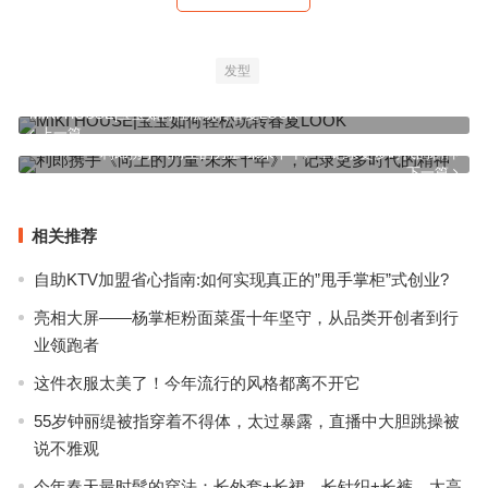
发型
MIKI HOUSE|宝宝如何轻松玩转春夏LOOK
上一篇
利郎携手《向上的力量·未来十年》，记录更多时代的精神
下一篇
相关推荐
自助KTV加盟省心指南:如何实现真正的”甩手掌柜”式创业?
亮相大屏——杨掌柜粉面菜蛋十年坚守，从品类开创者到行
业领跑者
这件衣服太美了！今年流行的风格都离不开它
55岁钟丽缇被指穿着不得体，太过暴露，直播中大胆跳操被
说不雅观
今年春天最时髦的穿法：长外套+长裙、长针织+长裤，太高