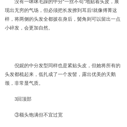
没有一咪咪毛躁的中分“一丝不苟”地贴着头皮，展
现出无穷的气场，但必须把长发撩到耳后!就像傅菁这
样，将两侧的头发全都披在身后，鬓角则可以留出一点
小碎发，会更加自然。
倪妮的中分发型同样也是紧贴头皮，但她将所有的
头发都梳起来，低扎成了一个发髻，露出优美的天鹅
颈，非常显气质。
3回顶部
③额头饱满但不宜过宽